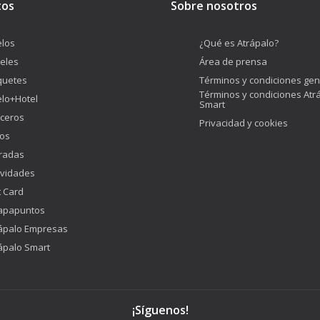
tos
Sobre nosotros
los
¿Qué es Atrápalo?
eles
Área de prensa
quetes
Términos y condiciones gen
Términos y condiciones Atr
lo+Hotel
Smart
ceros
Privacidad y cookies
os
radas
ividades
t Card
apapuntos
ápalo Empresas
ápalo Smart
¡Síguenos!