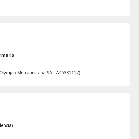
rmarlo
 (Olympia Metropolitana SA - A46381117).
lencia
)