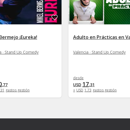
Bermejo ¡Eureka!
Adulto en Prácticas en V
ia · Stand Up Comedy
Valencia · Stand Up Comedy
desde
0
17
.
77
USD
.
31
.
31
gastos gestión
+
USD
1
.
73
gastos gestión