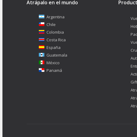
Atrápalo en el mundo
Produc
Argentina
Vue
Chile
Hot
Colombia
Pa
Costa Rica
Vue
España
Cru
Guatemala
Aut
México
Ent
Panamá
Act
Gif
Atr
Atr
Atr