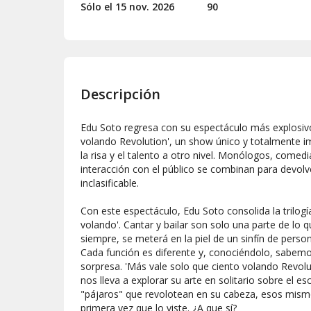
Sólo el 15
nov.
2026
90
Descripción
Edu Soto regresa con su espectáculo más explosivo
volando Revolution', un show único y totalmente imp
la risa y el talento a otro nivel. Monólogos, comed
interacción con el público se combinan para devolver
inclasificable.
Con este espectáculo, Edu Soto consolida la trilogí
volando'. Cantar y bailar son solo una parte de lo 
siempre, se meterá en la piel de un sinfín de perso
Cada función es diferente y, conociéndolo, sabem
sorpresa. 'Más vale solo que ciento volando Revolu
nos lleva a explorar su arte en solitario sobre el es
"pájaros" que revolotean en su cabeza, esos mism
primera vez que lo viste. ¿A que sí?