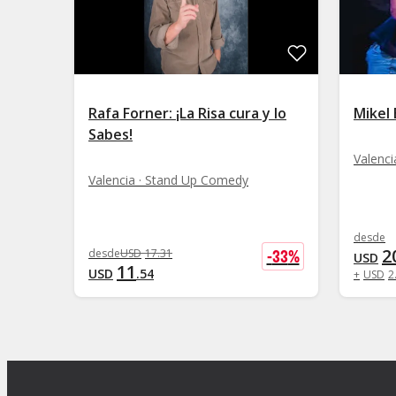
Rafa Forner: ¡La Risa cura y lo
Mikel 
Sabes!
Valenc
Valencia · Stand Up Comedy
desde
2
-
33
%
desde
USD
17
.
31
USD
11
USD
.
54
+
USD
2