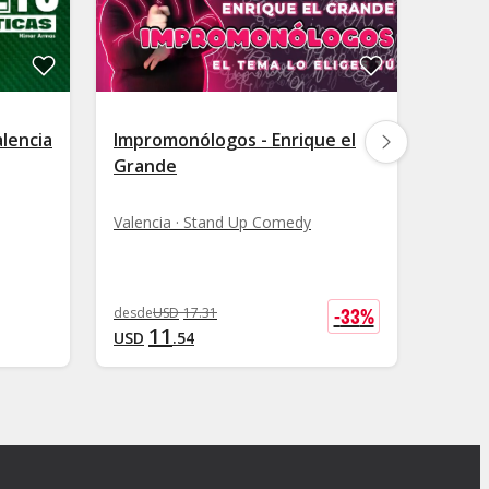
alencia
Impromonólogos - Enrique el
La Fo
Grande
en Va
Valencia · Stand Up Comedy
Valenc
desde
2
-
33
%
desde
USD
17
.
31
USD
11
USD
.
54
+
USD