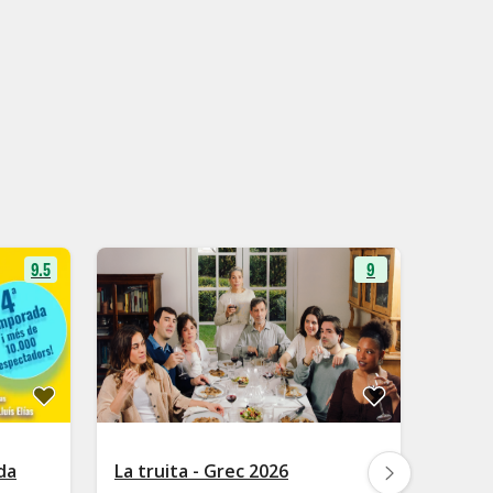
9.5
9
da
La truita - Grec 2026
El sop