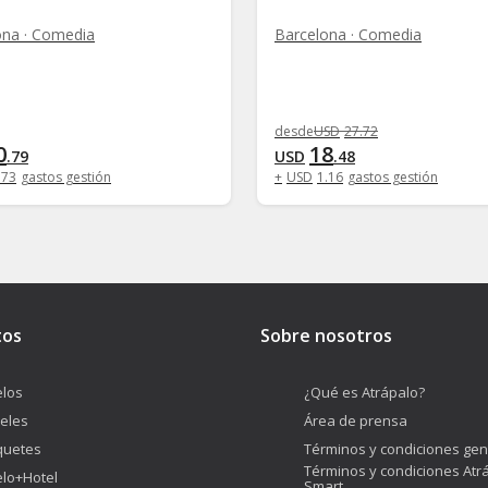
ona · Comedia
Barcelona · Comedia
desde
USD
27
.
72
0
18
.
79
USD
.
48
.
73
gastos gestión
+
USD
1
.
16
gastos gestión
tos
Sobre nosotros
los
¿Qué es Atrápalo?
eles
Área de prensa
quetes
Términos y condiciones gen
Términos y condiciones Atr
lo+Hotel
Smart