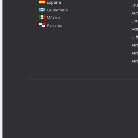
España
Cru
Guatemala
Aut
México
Ent
Panamá
Act
Gif
Atr
Atr
Atr