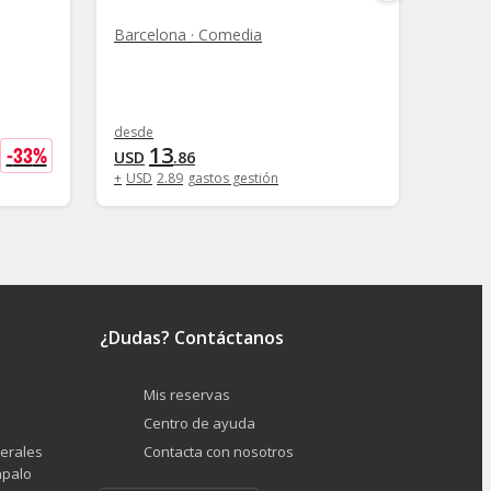
Barcelona · Comedia
Barcel
desde
desde
13
1
-
33
%
USD
.
86
USD
+
USD
2
.
89
gastos gestión
+
USD
¿Dudas? Contáctanos
Mis reservas
Centro de ayuda
erales
Contacta con nosotros
ápalo