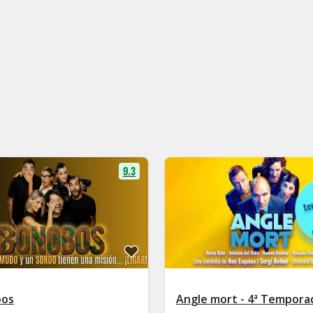
9.3
bos
Angle mort - 4ª Tempora