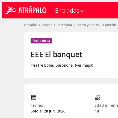
Entradas
Entradas
España
Barcelona
Teatro y Danza
Comedia
Fecha única
EEE El banquet
Teatre Eòlia
,
Barcelona
, (
ver mapa
)
Fechas
Edad mínim
Sólo el 28
jun.
2026
18