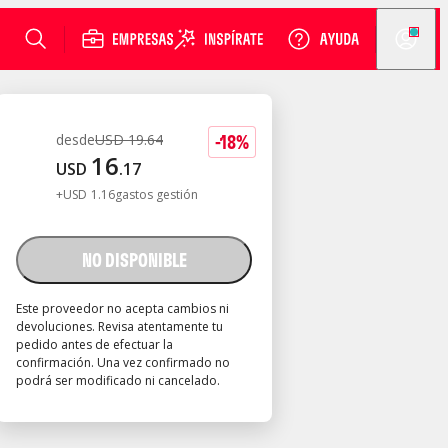
-
18
%
desde
USD
19
.
64
16
USD
.
17
+
USD
1
.
16
gastos gestión
NO DISPONIBLE
Este proveedor no acepta cambios ni
devoluciones. Revisa atentamente tu
pedido antes de efectuar la
confirmación. Una vez confirmado no
podrá ser modificado ni cancelado.