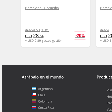
Barcelona · Comedia
Barcel
desde
USD
35
.
81
desde
28
2
-
20
%
USD
.
64
USD
+
USD
2
.
89
gastos gestión
+
USD
1
Atrápalo en el mundo
Produc
Argentina
Vue
Chile
Hot
Colombia
Pa
Costa Rica
Vue