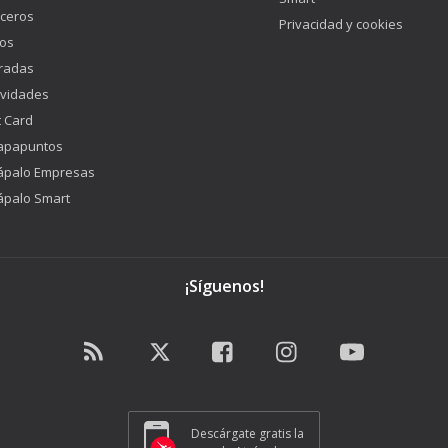
ceros
Privacidad y cookies
os
radas
ividades
t Card
apapuntos
ápalo Empresas
ápalo Smart
¡Síguenos!
Descárgate gratis la