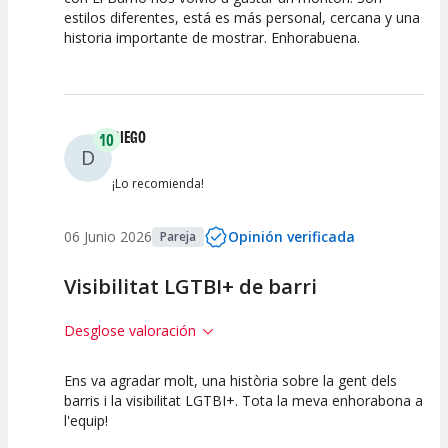
estilos diferentes, está es más personal, cercana y una
Calidad del
Puesta en
Interpretación
historia importante de mostrar. Enhorabuena.
Espectáculo
Escena
artística
DIEGO
10
D
¡Lo recomienda!
06 Junio 2026
Opinión verificada
Pareja
Visibilitat LGTBI+ de barri
Desglose valoración
Ens va agradar molt, una història sobre la gent dels
10
10
10
barris i la visibilitat LGTBI+. Tota la meva enhorabona a
l'equip!
Calidad del
Puesta en
Interpretación
Espectáculo
Escena
artística