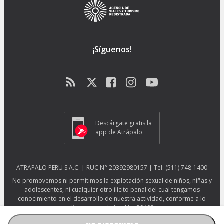
¡Síguenos!
Descárgate gratis la
app de Atrápalo
ATRAPALO PERU S.A.C. | RUC N° 20392980157 | Tel: (511) 748-1400
No promovemos ni permitimos la explotación sexual de niños, niñas y
adolescentes, ni cualquier otro ilícito penal del cual tengamos
conocimiento en el desarrollo de nuestra actividad, conforme a lo
dispuesto en la Ley No. 29408.
Más información sobre protección ESNNA.
Ver afiche ESNNA.