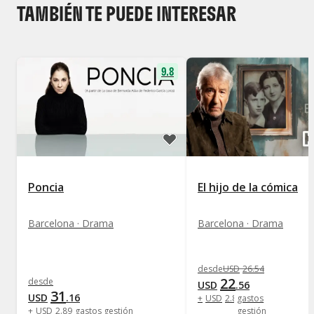
TAMBIÉN TE PUEDE INTERESAR
9.8
Poncia
El hijo de la cómica
Barcelona · Drama
Barcelona · Drama
desde
USD
26
.
54
22
desde
USD
.
56
31
USD
.
16
+
USD
2
.
89
gastos
+
USD
2
.
89
gastos gestión
gestión