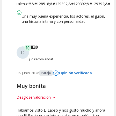
talento!!!!&#128518;&#129392;&#129392;&#129392;&#129
Calidad del
Puesta en
Interpretación
Espectáculo
Escena
artística
Una muy buena experiencia, los actores, el guion,
una historia íntima y con personalidad
DIEGO
10
D
¡Lo recomienda!
06 Junio 2026
Opinión verificada
Pareja
Muy bonita
Desglose valoración
Habíamos visto El Lapso y nos gustó mucho y ahora
10
10
10
con El Barrio nos volvió a gustar un montón. Son