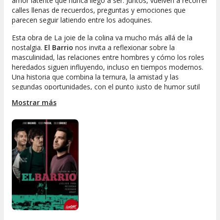
amor latente que nunca llegó a ser. Juntos, vuelven a recorrer
calles llenas de recuerdos, preguntas y emociones que
parecen seguir latiendo entre los adoquines.
Esta obra de La joie de la colina va mucho más allá de la
nostalgia.
El Barrio
nos invita a reflexionar sobre la
masculinidad, las relaciones entre hombres y cómo los roles
heredados siguen influyendo, incluso en tiempos modernos.
Una historia que combina la ternura, la amistad y las
segundas oportunidades, con el punto justo de humor sutil
para desdramatizar sin perder profundidad.
Mostrar más
Si buscas espectáculos al mejor precio que te hagan pensar y
sentir, esta propuesta es para ti. Ven a descubrir cómo el
barrio puede ser tanto un ancla como un trampolín. ¿Te
atreves a volver para avanzar? Reserva ya y vive en primera
persona esta experiencia única. Porque
los espectáculos al
mejor precio
también pueden ser una puerta a la reflexión y
el reencuentro con uno mismo.