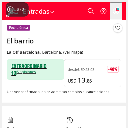
1
/
3
Entradas
Fecha única
El barrio
La Off Barcelona
,
Barcelona
, (
ver mapa
)
EXTRAORDINARIO
-
40
%
desde
USD
23
.
08
10
6
opiniones
13
USD
.
85
Una vez confirmado, no se admitirán cambios ni cancelaciones