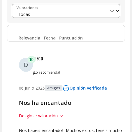
Entre 8 y 10
(
6
)
Valoraciones
Entre 6 y 8
(
0
)
Entre 4 y 6
(
0
)
Relevancia
Fecha
Puntuación
Entre 2 y 4
(
0
)
DIEGO
10
D
Entre 0 y 2
(
0
)
¡Lo recomienda!
06 Junio 2026
Opinión verificada
Amigos
Nos ha encantado
Desglose valoración
Nos habéis encantado!!! Muchos éxitos, tenéis mucho
10
10
10