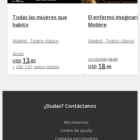
Todas las mujeres que
El enfermo imaginari
habito
Molière
Madrid · Teatro clásico
Madrid · Teatro clásico
desde
13
desde
USD
28
.
85
USD
.
85
18
USD
.
46
+
USD
1
.
67
gastos gestión
¿Dudas? Contáctanos
Mis reservas
Centro de ayuda
Contacta con nosotros