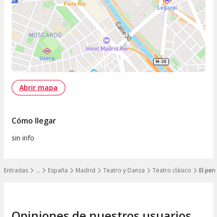
Abrir mapa
Cómo llegar
sin info
Entradas
…
España
Madrid
Teatro y Danza
Teatro clásico
El per
Mostrar todos los niveles
Opiniones de nuestros usuarios