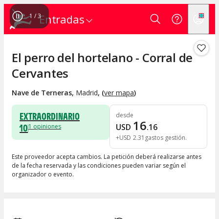
1
/
3
Entradas
El perro del hortelano - Corral de
Cervantes
Nave de Terneras
,
Madrid
, (
ver mapa
)
EXTRAORDINARIO
desde
16
10
USD
.
16
1
opiniones
+
USD
2
.
31
gastos gestión
Este proveedor acepta cambios. La petición deberá realizarse antes
de la fecha reservada y las condiciones pueden variar según el
organizador o evento.