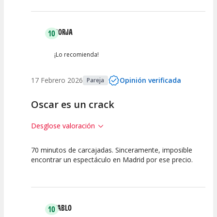
BORJA
10
¡Lo recomienda!
17 Febrero 2026
Opinión verificada
Pareja
Oscar es un crack
Desglose valoración
70 minutos de carcajadas. Sinceramente, imposible
10
10
10
encontrar un espectáculo en Madrid por ese precio.
Calidad del
Puesta en
Interpretación
Espectáculo
Escena
artística
PABLO
10