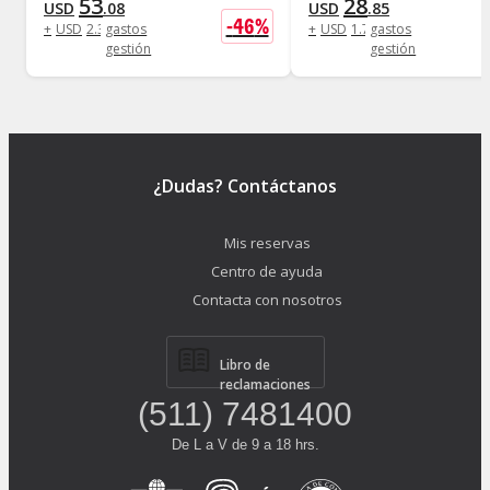
53
28
USD
.
08
USD
.
85
-
46
%
+
USD
2
.
31
gastos
+
USD
1
.
73
gastos
gestión
gestión
¿Dudas? Contáctanos
Mis reservas
Centro de ayuda
Contacta con nosotros
Libro de
reclamaciones
(511) 7481400
De L a V de 9 a 18 hrs.