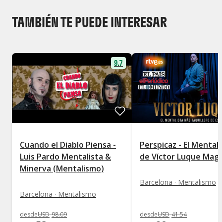
TAMBIÉN TE PUEDE INTERESAR
9.7
Cuando el Diablo Piensa -
Perspicaz - El Mental
Luis Pardo Mentalista &
de Víctor Luque Mag
Minerva (Mentalismo)
Barcelona · Mentalismo
Barcelona · Mentalismo
desde
USD
98
.
09
desde
USD
41
.
54