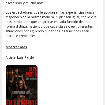
escapismo y mucho más.
Los espectadores que le ayudan en las experiencias nunca
responden de la misma manera, ni piensan igual, con lo cual
Luis Pardo tiene que adaptarse en cada función de una
forma distinta, haciendo que cada día se creen diferentes
situaciones consiguiendo que todas las funciones sean
únicas e irrepetibles.
Luis Pardo
se adentra en los recovecos de tu mente, no sólo
Mostrar más
para leer tus pensamientos, sino para manipularlos hasta
límites sorprendentes.
Artista:
Luis Pardo
Si nunca has creído en lo imposible, ahora no solo lo creerás,
sino que lo vivirás, porque lo imposible está
En tu mente
.