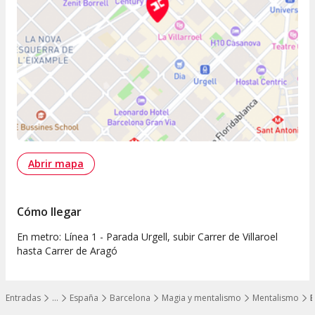
Abrir mapa
Cómo llegar
En metro: Línea 1 - Parada Urgell, subir Carrer de Villaroel
hasta Carrer de Aragó
Entradas
…
España
Barcelona
Magia y mentalismo
Mentalismo
E
Mostrar todos los niveles