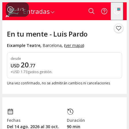
3
/
5
Entradas
En tu mente - Luis Pardo
Eixample Teatre
,
Barcelona
, (
ver mapa
)
desde
20
USD
.
77
+
USD
1
.
73
gastos gestión
Una vez confirmado, no se admitirán cambios ni cancelaciones
Fechas
Duración
Del 14
ago.
2026 al 30
oct.
90 min