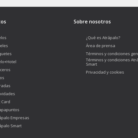
tos
Sobre nosotros
los
¿Qué es Atrápalo?
eles
Área de prensa
quetes
Términos y condiciones gen
Términos y condiciones Atr
lo+Hotel
Smart
ceros
Privacidad y cookies
os
radas
ividades
t Card
apapuntos
ápalo Empresas
ápalo Smart