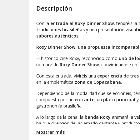
Descripción
Con la
entrada al Roxy Dinner Show
, tendréis l
tradiciones brasileñas
y una presentación visual 
sabores auténticos
.
Roxy Dinner Show, una propuesta incomparabl
El histórico cine Roxy, reconocido como
uno de lo
nombre de
Roxy Dinner Show
, convirtiéndose en 
Con esta entrada, viviréis una
experiencia de tres
en la emblemática
zona de Copacabana
.
Dependiendo de la modalidad que seleccionéis, ten
compuesta por un
entrante
, un
plato principal
y
gastronomía brasileña.
A lo largo de la cena, la
banda Roxy
animará la ve
bajo la dirección del aclamado cantante y product
para impresionar.
Mostrar más