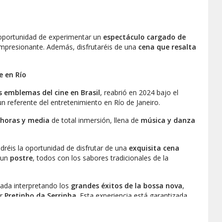
a oportunidad de experimentar un
espectáculo cargado de
impresionante. Además, disfrutaréis de una
cena que resalta
e en Río
s emblemas del cine en Brasil
, reabrió en 2024 bajo el
un referente del entretenimiento en Río de Janeiro.
 horas y media
de total inmersión, llena de
música y danza
dréis la oportunidad de disfrutar de una
exquisita cena
 un
postre
, todos con los sabores tradicionales de la
lada interpretando los
grandes éxitos de la bossa nova
,
or
Pretinho da Serrinha
. Esta experiencia está garantizada