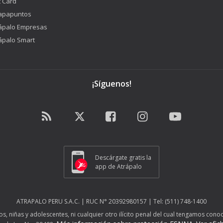
t Card
apapuntos
ápalo Empresas
ápalo Smart
¡Síguenos!
Descárgate gratis la
app de Atrápalo
ATRAPALO PERU S.A.C. | RUC N° 20392980157 | Tel: (511) 748-1400
 niñas y adolescentes, ni cualquier otro ilícito penal del cual tengamos conoc