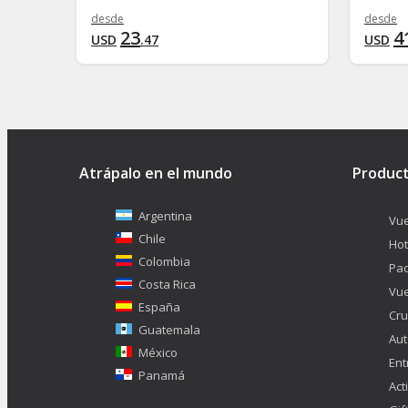
desde
desde
23
4
USD
.
47
USD
Atrápalo en el mundo
Produc
Argentina
Vue
Chile
Hot
Colombia
Pa
Costa Rica
Vue
España
Cru
Guatemala
Aut
México
Ent
Panamá
Act