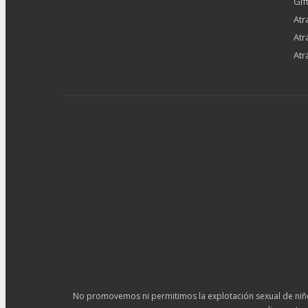
Gif
Atr
Atr
Atr
No promovemos ni permitimos la explotación sexual de niños,