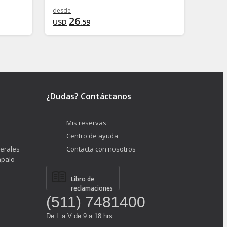
desde
desde
26
3
USD
.
59
USD
¿Dudas? Contáctanos
Mis reservas
Centro de ayuda
erales
Contacta con nosotros
ápalo
Libro de
reclamaciones
(511) 7481400
De L a V de 9 a 18 hrs.