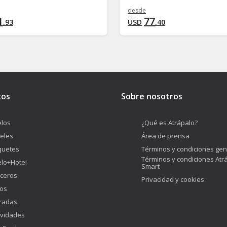
desde
1
77
.
93
USD
.
40
tos
Sobre nosotros
los
¿Qué es Atrápalo?
eles
Área de prensa
quetes
Términos y condiciones gen
Términos y condiciones Atr
lo+Hotel
Smart
ceros
Privacidad y cookies
os
radas
ividades