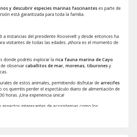
nos y descubrir especies marinas fascinantes
es parte de
rsión está garantizada para toda la familia.
0 a instancias del presidente Roosevelt y desde entonces ha
ara visitantes de todas las edades. ¡Ahora es el momento de
os donde podréis explorar la
rica fauna marina de Cayo
d de observar
caballitos de mar
,
morenas
,
tiburones
y
cas.
turales de estos animales, permitiendo disfrutar de
arrecifes
 os querréis perder el espectáculo diario de alimentación de
:30 horas. ¡Una experiencia única!
a y aspectos interesantes de ecosistemas como los
 duda, viviréis un día increíble recorriendo los diferentes