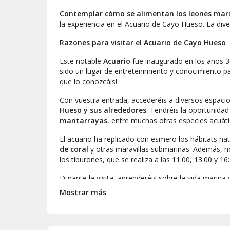
Contemplar cómo se alimentan los leones mari
la experiencia en el Acuario de Cayo Hueso. La dive
Razones para visitar el Acuario de Cayo Hueso
Este notable
Acuario
fue inaugurado en los años 3
sido un lugar de entretenimiento y conocimiento p
que lo conozcáis!
Con vuestra entrada, accederéis a diversos espaci
Hueso y sus alrededores
. Tendréis la oportunida
mantarrayas
, entre muchas otras especies acuáti
El acuario ha replicado con esmero los hábitats na
de coral
y otras maravillas submarinas. Además, no
los tiburones, que se realiza a las 11:00, 13:00 y 16
Durante la visita, aprenderéis sobre la vida marin
manglares
en la
exposición Atlantic Shores
. Sin
Mostrar más
espacios del Acuario de Cayo Hueso.
Horarios