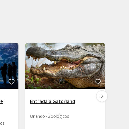
 +
Entrada a Gatorland
Entra
SEA L
Orlando · Zoológicos
cos
Orland