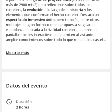
más de 2900 mts2) para reflexionar sobre todos los
castellers, la
evolución
a lo largo de la
historia
y los
elementos que conforman el hecho casteller. Destaca un
espectáculo inmersivo
único, pero también, entre otros,
montajes de gran formato o una propuesta singular de
videodanza dedicada a la rivalidad castellera, además de
pantallas táctiles interactivas que permiten al visitante
ampliar conocimientos sobre todo lo que rodea a los castells.
Adéntrate en el Mundo Casteller, un museo único e
Mostrar más
innovador para descubrir el hecho casteller, Patrimonio de la
Humanidad por la UNESCO. Vista el Mundo Casteller en un
centro museístico de experiencias para sentir y vivir las
emociones de los
castells
.
Datos del evento
Duración
2 horas