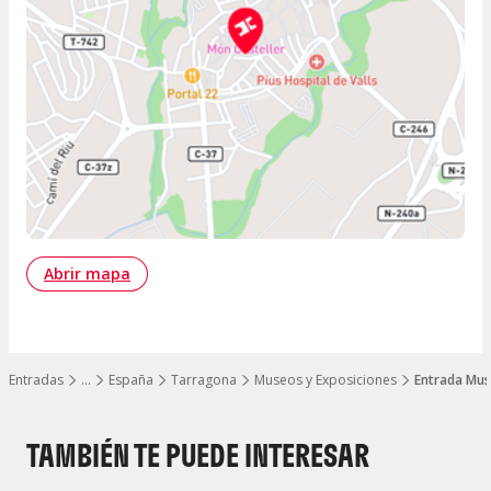
Abrir mapa
Entradas
…
España
Tarragona
Museos y Exposiciones
Entrada Mus
Mostrar todos los niveles
TAMBIÉN TE PUEDE INTERESAR