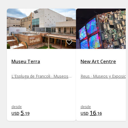
Museu Terra
New Art Centre
L'Espluga de Francoli · Museos y Exposiciones
Reus · Museos y Exposic
desde
desde
5
16
USD
.
19
USD
.
16