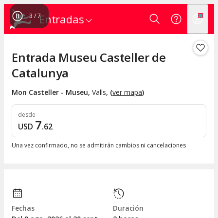
3
/
7
Entradas
Entrada Museu Casteller de
Catalunya
Mon Casteller - Museu
,
Valls
, (
ver mapa
)
desde
7
USD
.
62
Una vez confirmado, no se admitirán cambios ni cancelaciones
Fechas
Duración