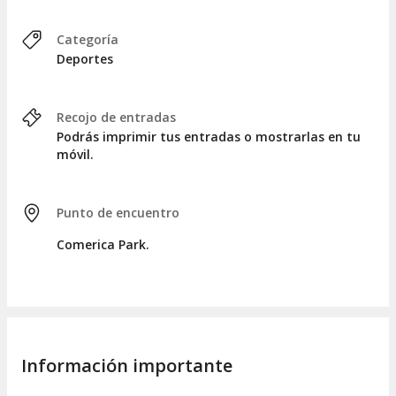
disponibilidad para el tipo de asiento seleccionado, se
contactará para ofrecer alternativas.
Categoría
CALENDARIO DE LOS DETROIT TIGERS
Deportes
Podéis consultar la programación de los Detroit Tigers en el
calendario disponible.
Recojo de entradas
MENORES DE 2 AÑOS
Podrás imprimir tus entradas o mostrarlas en tu
móvil.
Los menores de 2 años acceden gratis, pero no tendrán un
asiento reservado y deberán sentarse en el regazo de sus
padres.
Punto de encuentro
IMPORTANTE
Comerica Park.
Al hacer la reserva, es importante registrar el correo
electrónico del asistente principal para prevenir fraudes y
asegurar un acceso fácil.
Información importante