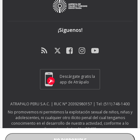
¡Síguenos!
Descárgate gratis la
app de Atrápalo
ATRAPALO PERU S.A.C. | RUC N° 20392980157 | Tel: (511) 748-1400
No promovemos ni permitimos la explotación sexual de niños, niñas y
adolescentes, ni cualquier otro ilícito penal del cual tengamos
conocimiento en el desarrollo de nuestra actividad, conforme a lo
dispuesto en la Ley No. 29408.
Más información sobre protección ESNNA.
Ver afiche ESNNA.