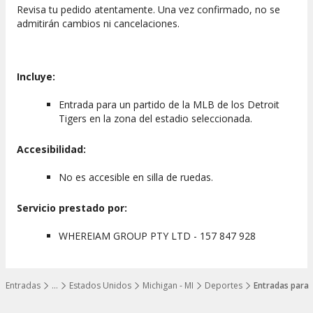
Revisa tu pedido atentamente. Una vez confirmado, no se
admitirán cambios ni cancelaciones.
Incluye:
Entrada para un partido de la MLB de los Detroit
Tigers en la zona del estadio seleccionada.
Accesibilidad:
No es accesible en silla de ruedas.
Servicio prestado por:
WHEREIAM GROUP PTY LTD - 157 847 928
Entradas
…
Estados Unidos
Michigan - MI
Deportes
Entradas para 
Mostrar todos los niveles