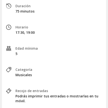
LOCALIDADES
Duración
75 minutos
Al realizar la reserva,
se os asignarán automáticamente
los asientos más cercanos y disponibles en ese
momento
. ¡Cuanto antes realicéis la reserva, mejor será la
Horario
ubicación!
17:30, 19:00
Las localidades se ubicarán en las zonas de
P1, P2 o P3
,
según la selección que hagáis. A continuación, podéis
consultar un plano del teatro:
Edad mínima
5
Plano del Harrah's Las Vegas
.
Categoría
Musicales
Recojo de entradas
Podrás imprimir tus entradas o mostrarlas en tu
móvil.