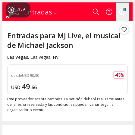
3
/
6
Entradas
Entradas para MJ Live, el musical
de Michael Jackson
Las Vegas
,
Las Vegas, NV
-
45
%
desde
USD
90
.
30
49
USD
.
66
Este proveedor acepta cambios. La petición deberá realizarse antes
de la fecha reservada y las condiciones pueden variar según el
organizador o evento.