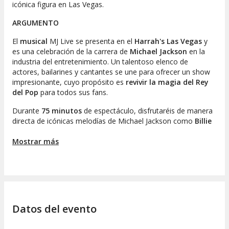
icónica figura en Las Vegas.
ARGUMENTO
El
musical
MJ Live se presenta en el
Harrah's Las Vegas
y
es una celebración de la carrera de
Michael Jackson
en la
industria del entretenimiento. Un talentoso elenco de
actores, bailarines y cantantes se une para ofrecer un show
impresionante, cuyo propósito es
revivir la magia del Rey
del Pop
para todos sus fans.
Durante
75 minutos
de espectáculo, disfrutaréis de manera
directa de icónicas melodías de Michael Jackson como
Billie
Jean
,
Beat It
,
Thriller
,
Bad
,
I want you back, I'll be there
y
ABC
Mostrar más
. Estas canciones arrasaron en el siglo XX y ¡no podréis
evitar cantar a coro!
El show ofrece una revisión de los
grandes éxitos del Rey
del Pop
y permite vivir las emociones que generaban sus
conciertos. Cada elemento, desde la música hasta la
iluminación y la escenografía, se presenta con una atención
Datos del evento
meticulosa al detalle. ¿Qué esperáis para asegurar vuestra
entrada?