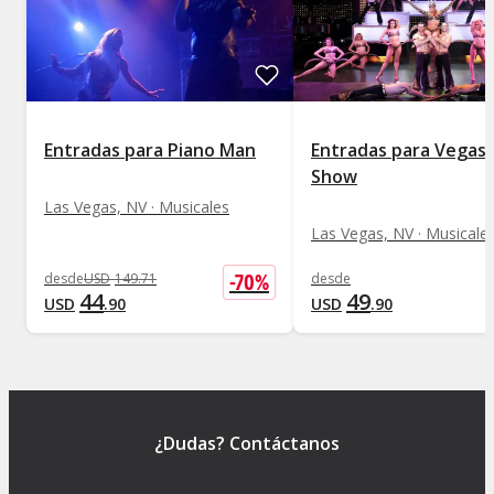
Entradas para Piano Man
Entradas para Vegas!
Show
Las Vegas, NV · Musicales
Las Vegas, NV · Musicale
-
70
%
desde
USD
149
.
71
desde
44
49
USD
.
90
USD
.
90
¿Dudas? Contáctanos