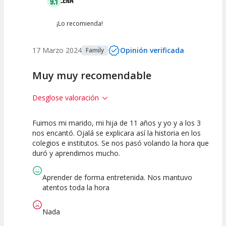
ELENA
9.1
¡Lo recomienda!
17 Marzo 2024
Opinión verificada
Family
Muy muy recomendable
Desglose valoración
Fuimos mi marido, mi hija de 11 años y yo y a los 3
10
7.5
10
nos encantó. Ojalá se explicara así la historia en los
colegios e institutos. Se nos pasó volando la hora que
Calidad del
Puesta en
Interpretación
duró y aprendimos mucho.
Espectáculo
Escena
artística
Aprender de forma entretenida. Nos mantuvo
atentos toda la hora
Nada