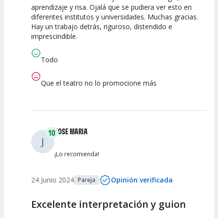
aprendizaje y risa. Ojalá que se pudiera ver esto en
Calidad del
Puesta en
Interpretación
diferentes institutos y universidades. Muchas gracias.
Espectáculo
Escena
artística
Hay un trabajo detrás, riguroso, distendido e
imprescindible.
Todo
Que el teatro no lo promocione más
JOSE MARIA
10
J
¡Lo recomienda!
24 Junio 2024
Opinión verificada
Pareja
Excelente interpretación y guion