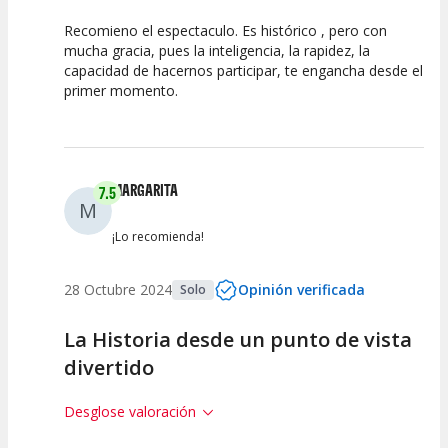
Recomieno el espectaculo. Es histórico , pero con
10
10
10
mucha gracia, pues la inteligencia, la rapidez, la
capacidad de hacernos participar, te engancha desde el
Calidad del
Puesta en
Interpretación
primer momento.
Espectáculo
Escena
artística
MARGARITA
7.5
M
¡Lo recomienda!
28 Octubre 2024
Opinión verificada
Solo
La Historia desde un punto de vista
divertido
Desglose valoración