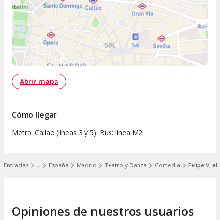
Abrir mapa
Cómo llegar
Metro: Callao (líneas 3 y 5). Bus: línea M2.
Entradas
…
España
Madrid
Teatro y Danza
Comedia
Felipe V, el
Mostrar todos los niveles
Opiniones de nuestros usuarios