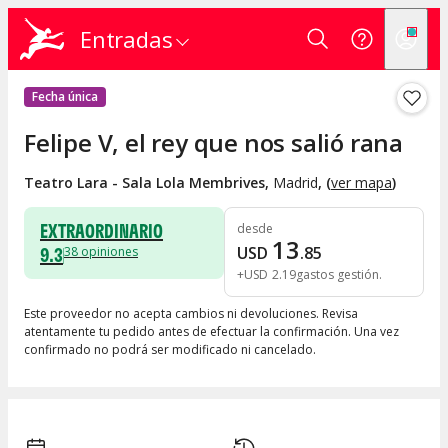
Entradas
Fecha única
Felipe V, el rey que nos salió rana
Teatro Lara - Sala Lola Membrives
,
Madrid
, (
ver mapa
)
EXTRAORDINARIO
desde
13
9.3
USD
.
85
38
opiniones
+
USD
2
.
19
gastos gestión
Este proveedor no acepta cambios ni devoluciones. Revisa
atentamente tu pedido antes de efectuar la confirmación. Una vez
confirmado no podrá ser modificado ni cancelado.