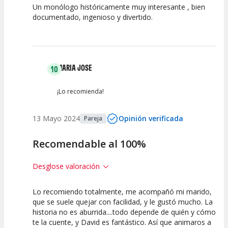
Un monólogo históricamente muy interesante , bien
7.5
5
10
documentado, ingenioso y divertido.
Calidad del
Puesta en
Interpretación
Espectáculo
Escena
artística
MARIA JOSE
10
¡Lo recomienda!
13 Mayo 2024
Opinión verificada
Pareja
Recomendable al 100%
Desglose valoración
Lo recomiendo totalmente, me acompañó mi marido,
10
10
10
que se suele quejar con facilidad, y le gustó mucho. La
historia no es aburrida....todo depende de quién y cómo
Calidad del
Puesta en
Interpretación
te la cuente, y David es fantástico. Así que animaros a
Espectáculo
Escena
artística