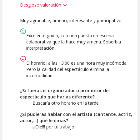
Desglose valoración
Muy agradable, ameno, interesante y participativo.
10
10
10
Calidad del
Puesta en
Interpretación
Excelente guion, con una puesta en escena
Espectáculo
Escena
artística
colaborativa que la hace muy amena. Soberbia
interpretación
El horario, a las 13:00 es una hora muy incómoda.
Pero la calidad del espectáculo elimina la
incomodidad
¿Si fueras el organizador o promotor del
espectáculo que harías diferente?
Buscaría otro horario en la tarde
¿Si pudieras hablar con el artista (cantante, actriz,
actor,...) qué le dirías?
¡¡¡Ole!!! por tu trabajo