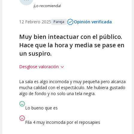
¡Lo recomienda!
12 Febrero 2025
Opinión verificada
Pareja
Muy bien inteactuar con el público.
Hace que la hora y media se pase en
un suspiro.
Desglose valoración
La sala es algo incomoda y muy pequeña pero alcanza
10
5
10
mucha calidad con el espectáculo. Me hubiera gustado
algo de fondo y no solo una tela negra.
Calidad del
Puesta en
Interpretación
Espectáculo
Escena
artística
Lo bueno que es
Fila 4 muy incomoda por el reposapies