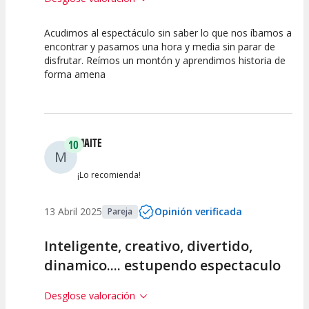
Acudimos al espectáculo sin saber lo que nos íbamos a
10
10
10
encontrar y pasamos una hora y media sin parar de
disfrutar. Reímos un montón y aprendimos historia de
Calidad del
Puesta en
Interpretación
forma amena
Espectáculo
Escena
artística
MAITE
10
M
¡Lo recomienda!
13 Abril 2025
Opinión verificada
Pareja
Inteligente, creativo, divertido,
dinamico.... estupendo espectaculo
Desglose valoración