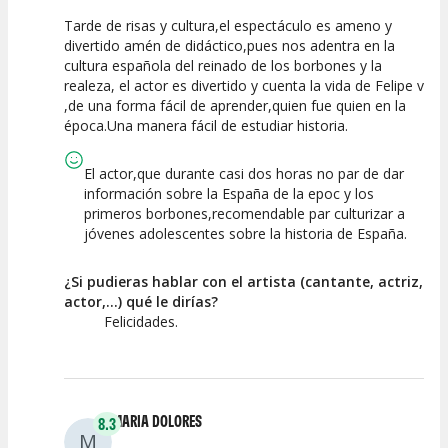
Tarde de risas y cultura,el espectáculo es ameno y
10
10
10
divertido amén de didáctico,pues nos adentra en la
cultura española del reinado de los borbones y la
Calidad del
Puesta en
Interpretación
realeza, el actor es divertido y cuenta la vida de Felipe v
Espectáculo
Escena
artística
,de una forma fácil de aprender,quien fue quien en la
época.Una manera fácil de estudiar historia.
El actor,que durante casi dos horas no par de dar
información sobre la España de la epoc y los
primeros borbones,recomendable par culturizar a
jóvenes adolescentes sobre la historia de España.
¿Si pudieras hablar con el artista (cantante, actriz,
actor,...) qué le dirías?
Felicidades.
MARIA DOLORES
8.3
M