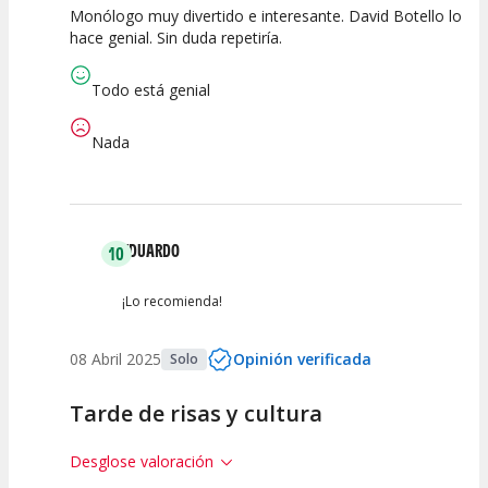
Monólogo muy divertido e interesante. David Botello lo
10
10
10
hace genial. Sin duda repetiría.
Calidad del
Puesta en
Interpretación
Espectáculo
Escena
artística
Todo está genial
Nada
EDUARDO
10
¡Lo recomienda!
08 Abril 2025
Opinión verificada
Solo
Tarde de risas y cultura
Desglose valoración