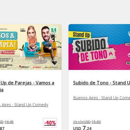
9.4
 Up de Parejas - Vamos a
Subido de Tono - Stand 
ia
Buenos Aires · Stand Up Com
 Aires · Stand Up Comedy
-
40
%
SD
16
.
45
desde
USD
15
.
80
7
87
USD
.
24