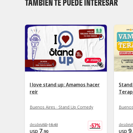
TAMBIÉN TE PUEDE INTERESAR
9.9
I love stand up: Amamos hacer
Stand
reír
Terap
Buenos Aires · Stand Up Comedy
Buenos
-
57
%
desde
USD
18
.
43
desde
U
7
9
USD
.
90
USD
.