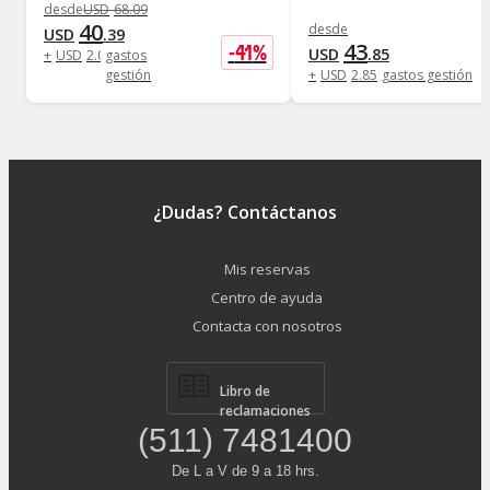
desde
USD
68
.
09
40
desde
USD
.
39
43
-
41
%
USD
.
85
+
USD
2
.
08
gastos
gestión
+
USD
2
.
85
gastos gestión
¿Dudas? Contáctanos
Mis reservas
Centro de ayuda
Contacta con nosotros
Libro de
reclamaciones
(511) 7481400
De L a V de 9 a 18 hrs.