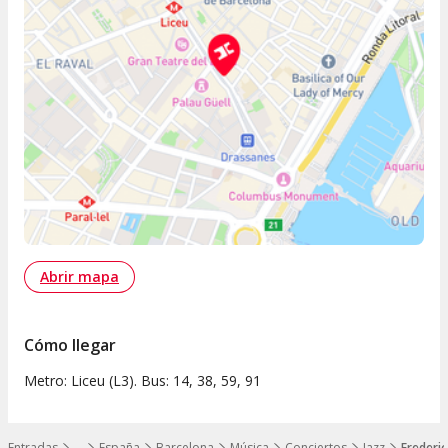
Abrir mapa
Cómo llegar
Metro: Liceu (L3). Bus: 14, 38, 59, 91
Entradas
…
España
Barcelona
Música
Conciertos
Jazz
Frederi