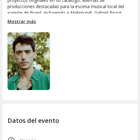
proyectos originales en su catálogo, además de
producciones destacadas para la escena musical local del
sureste de Brasil, incluyendo a Mahmundi, Gabriel Bruce,
Affonsinho y Paulo Nazareth.
Mostrar más
Es licenciado en Música por la Universidad Federal de Minas
Gerais. Crea, toca y enseña música. Realiza una extensa
investigación sobre la improvisación y sus acentos
melódicos. Ha impartido clases en Japón, Italia, Uruguay,
Estados Unidos y Portugal.
Datos del evento