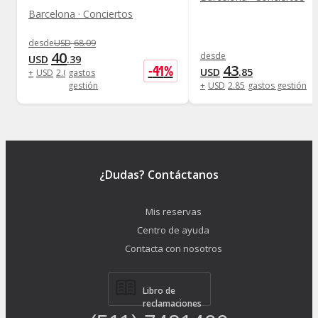
Barcelona · Conciertos
desde
USD
68
.
09
40
desde
USD
.
39
43
-
41
%
USD
.
85
+
USD
2
.
08
gastos
gestión
+
USD
2
.
85
gastos gestión
¿Dudas? Contáctanos
Mis reservas
Centro de ayuda
Contacta con nosotros
Libro de
reclamaciones