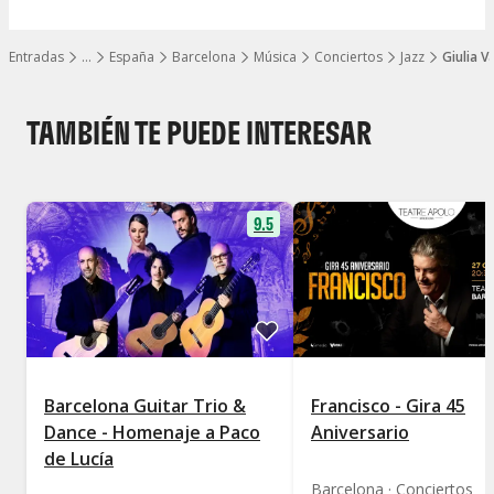
Entradas
…
España
Barcelona
Música
Conciertos
Jazz
Giulia V
Mostrar todos los niveles
TAMBIÉN TE PUEDE INTERESAR
9.5
Barcelona Guitar Trio &
Francisco - Gira 45
Dance - Homenaje a Paco
Aniversario
de Lucía
Barcelona · Conciertos