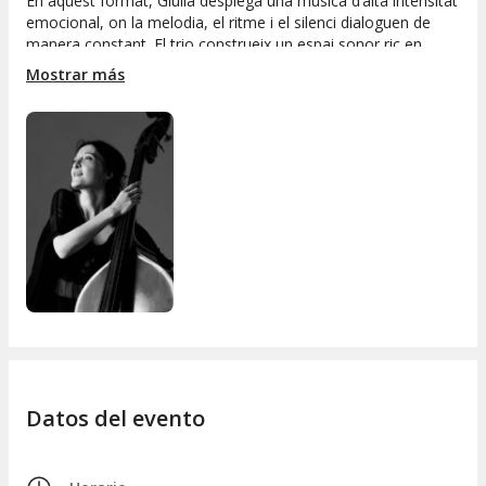
En aquest format, Giulia desplega una música d’alta intensitat
emocional, on la melodia, el ritme i el silenci dialoguen de
manera constant. El trio construeix un espai sonor ric en
matisos, amb una rítmica precisa i una gran capacitat
Mostrar más
d’escolta i resposta entre els intèrprets. Les composicions
transiten entre moments de gran força expressiva i
passatges de subtilesa extrema, generant una experiència
immersiva, orgànica i vibrant, pensada per a l’escolta atenta i
l’experiència compartida.
Datos del evento