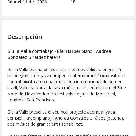
Sólo el 11
dic.
2026
18
Descripción
Giulia Valle
contrabajo ·
Biel Harper
piano ·
Andrea
González Giráldez
batería.
Giulia Valle és una de les interprets més sòlides, originals i
reconegudes del jazz europeu contemporani. Compositora i
contrabaixista amb una trajectòria internacional de primer
nivell, Valle ha portat la seva música a escenaris com el Blue
Note de Nova York o els festivals de jazz de Mont-real,
Londres i San Francisco.
Giulia Valle presenta el seu nou projecte acompanyada
per Biel Harper (piano) i Andrea González Giráldez (bateria),
dos músics de gran talent i sensibilitat.