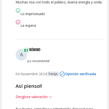
Muchas risa con todo el público, buena energía y onda
10
10
10
Calidad del
Puesta en
Interpretación
Lo improvisado
Espectáculo
Escena
artística
La espera
ANÓNIMO
9.1
A
¡Lo recomienda!
04 Noviembre 2024
Opinión verificada
Pareja
Así pienso!!
Desglose valoración
Fue buena, simpática y entretenida. Especial para