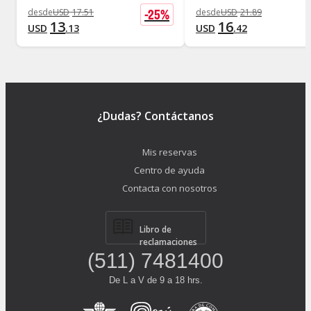
-
25
%
desde
USD
17
.
51
desde
USD
21
.
89
13
16
USD
.
13
USD
.
42
¿Dudas? Contáctanos
Mis reservas
Centro de ayuda
Contacta con nosotros
Libro de
reclamaciones
(511) 7481400
De L a V de 9 a 18 hrs.