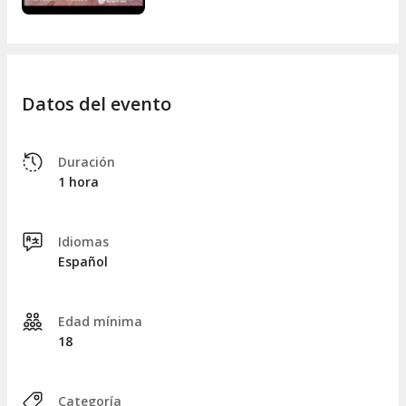
Ideal para los amantes de la comedia, el teatro de
improvisación y el cine.
Improflix
es un plan perfecto para una noche distinta,
original y divertida.
Datos del evento
Duración
1 hora
Idiomas
Español
Edad mínima
18
Categoría