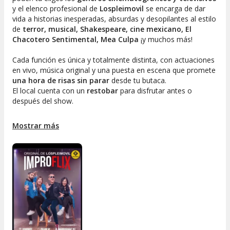
y el elenco profesional de
Lospleimovil
se encarga de dar
vida a historias inesperadas, absurdas y desopilantes al estilo
de
terror, musical, Shakespeare, cine mexicano, El
Chacotero Sentimental, Mea Culpa
¡y muchos más!
Cada función es única y totalmente distinta, con actuaciones
en vivo, música original y una puesta en escena que promete
una hora de risas sin parar
desde tu butaca.
El local cuenta con un
restobar
para disfrutar antes o
después del show.
Ficha artística:
Mostrar más
Dirección y animación: Claudio Espinoza
Elenco: Lissette Villegas, Claudio Espinoza, Enrique Guiñez,
Yezz Martinez
Músico en vivo: Jorge Salzar
Técnico: Rodrigo “Flako” Barnao