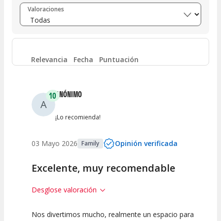
Entre 8 y 10
(
4
)
Valoraciones
Entre 6 y 8
(
0
)
Entre 4 y 6
(
0
)
Relevancia
Fecha
Puntuación
Entre 2 y 4
(
0
)
ANÓNIMO
10
A
Entre 0 y 2
(
0
)
¡Lo recomienda!
03 Mayo 2026
Opinión verificada
Family
Excelente, muy recomendable
Desglose valoración
Nos divertimos mucho, realmente un espacio para
10
10
10