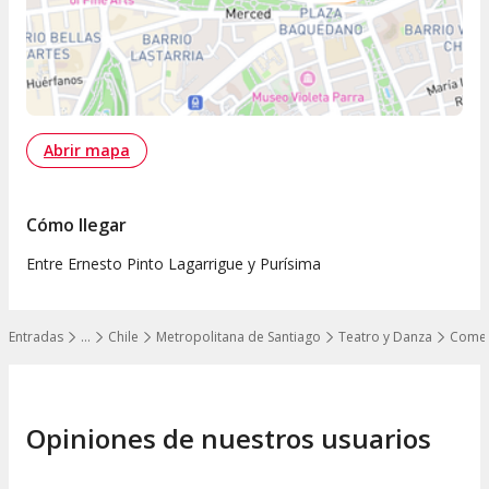
Abrir mapa
Cómo llegar
Entre Ernesto Pinto Lagarrigue y Purísima
Entradas
…
Chile
Metropolitana de Santiago
Teatro y Danza
Come
Mostrar todos los niveles
Opiniones de nuestros usuarios