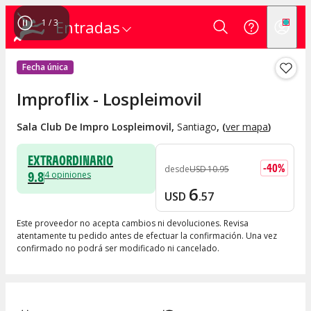
1
/
3
Entradas
Fecha única
Improflix - Lospleimovil
Sala Club De Impro Lospleimovil
,
Santiago
, (
ver mapa
)
EXTRAORDINARIO
-
40
%
desde
USD
10
.
95
9.8
4
opiniones
6
USD
.
57
Este proveedor no acepta cambios ni devoluciones. Revisa
atentamente tu pedido antes de efectuar la confirmación. Una vez
confirmado no podrá ser modificado ni cancelado.