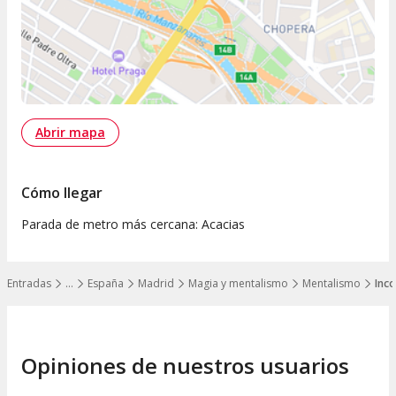
Abrir mapa
Cómo llegar
Parada de metro más cercana: Acacias
Entradas
…
España
Madrid
Magia y mentalismo
Mentalismo
Inco
Mostrar todos los niveles
Opiniones de nuestros usuarios