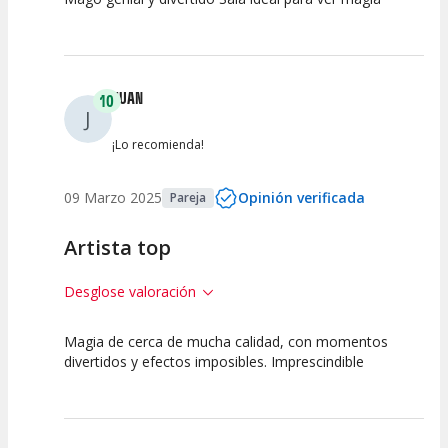
10
10
10
Calidad del
Puesta en
Interpretación
Espectáculo
Escena
artística
JUAN
10
J
¡Lo recomienda!
09 Marzo 2025
Opinión verificada
Pareja
Artista top
Desglose valoración
Magia de cerca de mucha calidad, con momentos
10
10
10
divertidos y efectos imposibles. Imprescindible
Calidad del
Puesta en
Interpretación
Espectáculo
Escena
artística