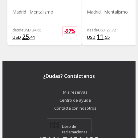
Madrid · Mentalismo
Madrid · Mentalismo
-
27
%
desde
USD
34
.
65
desde
USD
27
.
72
25
11
USD
.
41
USD
.
55
¿Dudas? Contáctanos
Mis reservas
Centro de ayuda
Contacta con nosotros
Libro de
reclamaciones