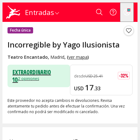
Entradas
Fecha única
Incorregible by Yago Ilusionista
Teatro Encantado
,
Madrid
, (
ver mapa
)
EXTRAORDINARIO
-
32
%
desde
USD
25
.
41
10
2
opiniones
17
USD
.
33
Este proveedor no acepta cambios ni devoluciones. Revisa
atentamente tu pedido antes de efectuar la confirmación. Una vez
confirmado no podrá ser modificado ni cancelado.