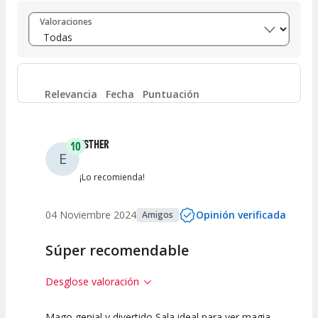
Entre 8 y 10
(
2
)
Valoraciones
Entre 6 y 8
(
0
)
Entre 4 y 6
(
0
)
Relevancia
Fecha
Puntuación
Entre 2 y 4
(
0
)
ESTHER
10
E
Entre 0 y 2
(
0
)
¡Lo recomienda!
04 Noviembre 2024
Opinión verificada
Amigos
Súper recomendable
Desglose valoración
Mago genial y divertido Sala ideal para ver magia