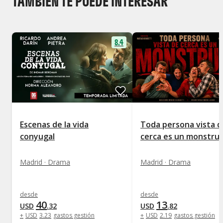
TAMBIÉN TE PUEDE INTERESAR
8.4
Escenas de la vida
Toda persona vista d
conyugal
cerca es un monstru
Madrid · Drama
Madrid · Drama
desde
desde
40
13
USD
.
32
USD
.
82
+
USD
3
.
23
gastos gestión
+
USD
2
.
19
gastos gestión