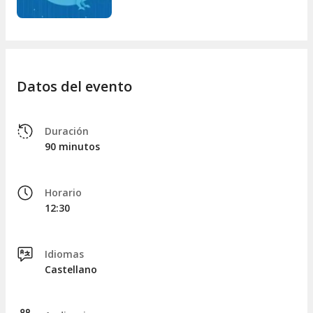
No te pierdas
Invisible
y vive en directo la magia de una obra
que combina emoción, reflexión y una pizca de humor sutil. Si
buscas espectáculos al mejor precio que además te dejen
huella, esta es tu oportunidad. ¡Consigue tus entradas y
prepárate para ver el mundo con otros ojos!
Datos del evento
Duración
90 minutos
Horario
12:30
Idiomas
Castellano