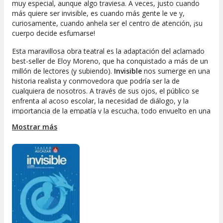
muy especial, aunque algo traviesa. A veces, justo cuando
más quiere ser invisible, es cuando más gente le ve y,
curiosamente, cuando anhela ser el centro de atención, ¡su
cuerpo decide esfumarse!
Esta maravillosa obra teatral es la adaptación del aclamado
best-seller de Eloy Moreno, que ha conquistado a más de un
millón de lectores (y subiendo).
Invisible
nos sumerge en una
historia realista y conmovedora que podría ser la de
cualquiera de nosotros. A través de sus ojos, el público se
enfrenta al acoso escolar, la necesidad de diálogo, y la
importancia de la empatía y la escucha, todo envuelto en una
puesta en escena tierna y poderosa.
Mostrar más
¿Por qué no dejarse llevar por una experiencia
teatral que emociona tanto a jóvenes como a
adultos?
Descubre una historia diferente que te
hará reflexionar y sentir.
Un espectáculo recomendado tanto para familias
como para grupos escolares.
Perfecta para entender mejor el valor de la empatía
y la aceptación.