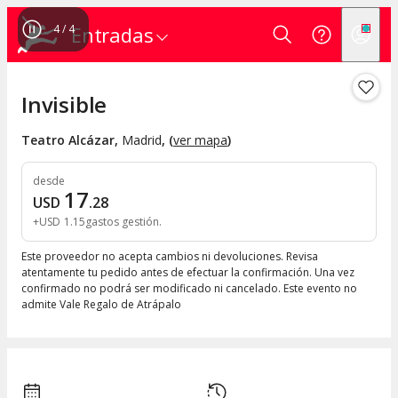
4
/
4
Entradas
Invisible
Teatro Alcázar
,
Madrid
, (
ver mapa
)
desde
17
USD
.
28
+
USD
1
.
15
gastos gestión
Este proveedor no acepta cambios ni devoluciones. Revisa
atentamente tu pedido antes de efectuar la confirmación. Una vez
confirmado no podrá ser modificado ni cancelado. Este evento no
admite Vale Regalo de Atrápalo