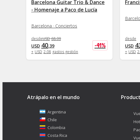
Barcelona Guitar Trio & Dance
Franci
- Homenaje a Paco de Lucía
Barcelo
Barcelona · Conciertos
desde
USD
68
.
09
desde
40
4
-
41
%
USD
.
39
USD
+
USD
2
.
08
gastos gestión
+
USD
2
Atrápalo en el mundo
Produc
Argentina
Vue
Chile
Hot
Colombia
Pa
Costa Rica
Vue