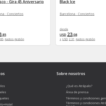
sco - Gira 45 Aniversario
Black Ice
na · Conciertos
Barcelona · Conciertos
desde
3
23
.
85
USD
.
08
.
85
gastos gestión
+
USD
2
.
31
gastos gestión
tos
Sobre nosotros
los
¿Qué es Atrápalo?
eles
Área de prensa
quetes
Términos y condiciones gen
Términos y condiciones Atr
lo+Hotel