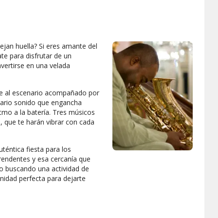
ejan huella? Si eres amante del
te para disfrutar de un
nvertirse en una velada
ube al escenario acompañado por
dario sonido que engancha
tmo a la batería. Tres músicos
, que te harán vibrar con cada
téntica fiesta para los
prendentes y esa cercanía que
mpo buscando una actividad de
unidad perfecta para dejarte
precio y vive una noche llena
 necesitas buena música para