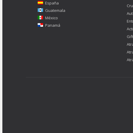
España
Cru
Guatemala
Aut
México
Ent
Panamá
Act
Gif
Atr
Atr
Atr