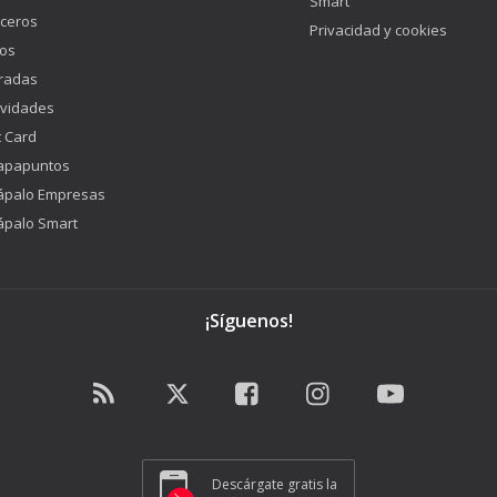
Smart
ceros
Privacidad y cookies
os
radas
ividades
t Card
apapuntos
ápalo Empresas
ápalo Smart
¡Síguenos!
Descárgate gratis la