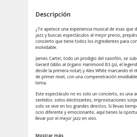
Descripción
¿Te apetece una experiencia musical de esas que d
jazz y buscas espectáculos al mejor precio, prepára
concierto que tiene todos los ingredientes para co
inolvidable.
James Carter, todo un prodigio del saxofón, se s
Gerard Gibbs al órgano Hammond B3 (¡sí, el legen
desde la primera nota!) y Alex White marcando el ri
de primer nivel, con una compenetración envidiable
tema.
Este espectáculo no es solo un concierto, es una au
sentidos: solos electrizantes, improvisaciones sor
solo se vive en los grandes directos. Si llevas tie
ocio diferente y emocionante, aquí tienes la oport
llevar por el mejor jazz en vivo.
Hazte con tus entradas para espectáculos al mejor 
de ritmo, talento y emoción. Porque a veces, solo
Mostrar más