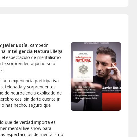
e?
Javier Botía
, campeón
rial
Inteligencia Natural
, llega
a el espectáculo de mentalismo
te sorprender: aquí no solo
ta!
n una experiencia participativa
s, telepatía y sorprendentes
que de neurociencia explicado de
erebro casi sin darte cuenta (ni
i lo has hecho, seguro que
 lo que de verdad importa es
imer mental live show para
uscas espectáculos de mentalismo