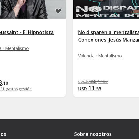
oussaint - El Hipnotista
No disparen al mentalista
Conexiones, Jesús Manza
a · Mentalismo
Valencia · Mentalismo
3
desde
USD
17
.
33
.
10
11
USD
.
55
.
31
gastos gestión
tos
Sobre nosotros