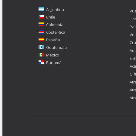
Argentina
Vue
Chile
Hot
Colombia
Pa
Costa Rica
Vue
España
Cru
Guatemala
Aut
México
Ent
Panamá
Act
Gif
Atr
Atr
Atr