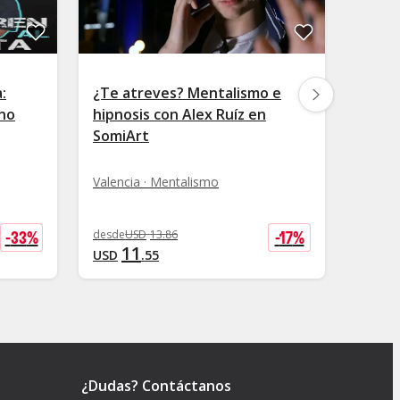
:
¿Te atreves? Mentalismo e
Toni 
no
hipnosis con Alex Ruíz en
Hipno
SomiArt
Patern
Valencia · Mentalismo
-
33
%
-
17
%
desde
USD
13
.
86
desde
11
2
USD
.
55
USD
¿Dudas? Contáctanos