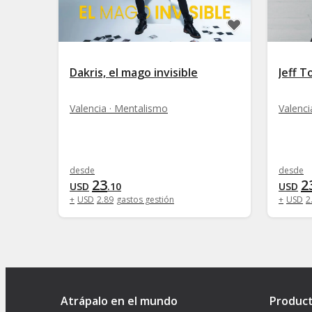
Dakris, el mago invisible
Jeff T
Valencia · Mentalismo
Valenci
desde
desde
23
2
USD
.
10
USD
+
USD
2
.
89
gastos gestión
+
USD
2
Atrápalo en el mundo
Produc