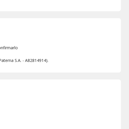
onfirmarlo
 Paterna S.A. - A82814914).