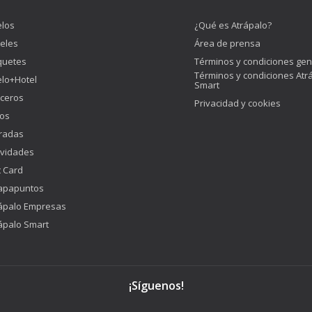
los
¿Qué es Atrápalo?
eles
Área de prensa
quetes
Términos y condiciones gen
Términos y condiciones Atr
lo+Hotel
Smart
ceros
Privacidad y cookies
os
radas
ividades
t Card
apapuntos
ápalo Empresas
ápalo Smart
¡Síguenos!