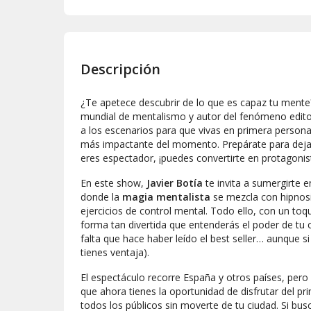
Descripción
¿Te apetece descubrir de lo que es capaz tu ment
mundial de mentalismo y autor del fenómeno edito
a los escenarios para que vivas en primera person
más impactante del momento. Prepárate para dejar
eres espectador, ¡puedes convertirte en protagonis
En este show,
Javier Botía
te invita a sumergirte e
donde la
magia mentalista
se mezcla con hipnosi
ejercicios de control mental. Todo ello, con un to
forma tan divertida que entenderás el poder de tu c
falta que hace haber leído el best seller… aunque s
tienes ventaja).
El espectáculo recorre España y otros países, pero
que ahora tienes la oportunidad de disfrutar del pr
todos los públicos sin moverte de tu ciudad. Si b