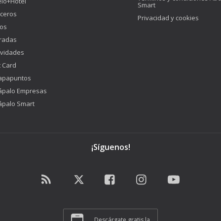
lo+Hotel
Smart
ceros
Privacidad y cookies
os
radas
ividades
t Card
apapuntos
ápalo Empresas
ápalo Smart
¡Síguenos!
Descárgate gratis la