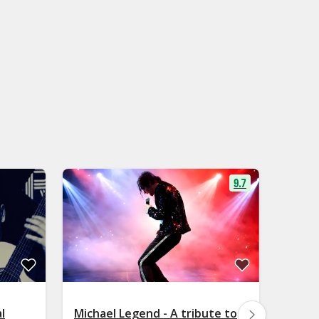
9.7
l
Michael Legend - A tribute to
Noche