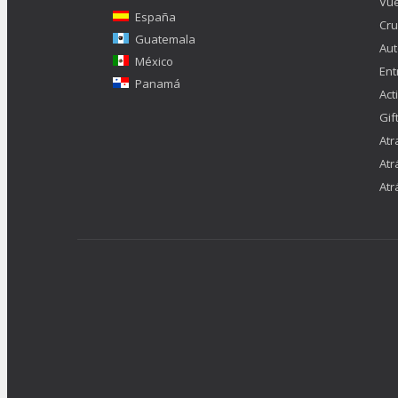
Vue
España
Cru
Guatemala
Aut
México
Ent
Panamá
Act
Gif
Atr
Atr
Atr