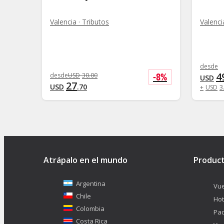
Valencia · Tributos
Valenci
desde
4
-
8
%
desde
USD
30
.
00
USD
27
USD
.
70
+
USD
3
Atrápalo en el mundo
Produc
Argentina
Vue
Chile
Hot
Colombia
Pa
Costa Rica