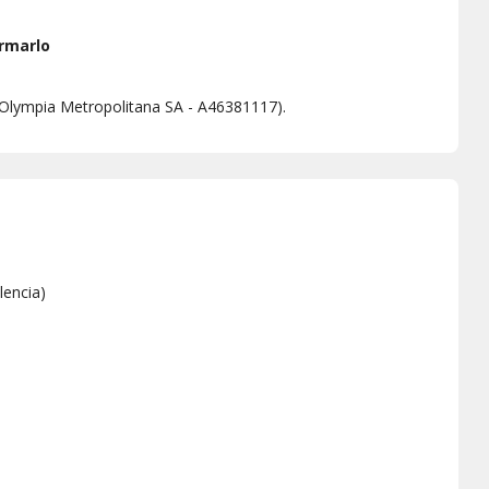
rmarlo
 (Olympia Metropolitana SA - A46381117).
lencia
)