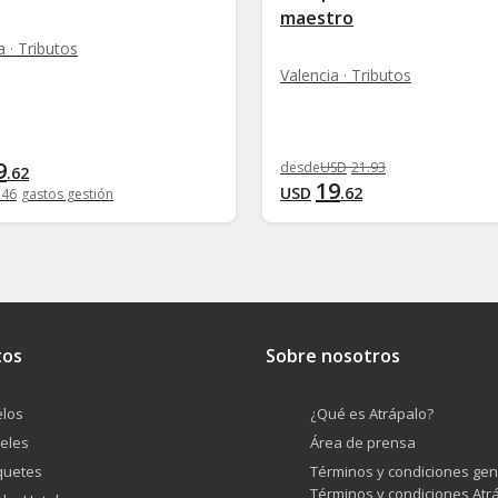
maestro
a · Tributos
Valencia · Tributos
9
desde
USD
21
.
93
.
62
19
USD
.
62
.
46
gastos gestión
tos
Sobre nosotros
los
¿Qué es Atrápalo?
eles
Área de prensa
quetes
Términos y condiciones gen
Términos y condiciones Atr