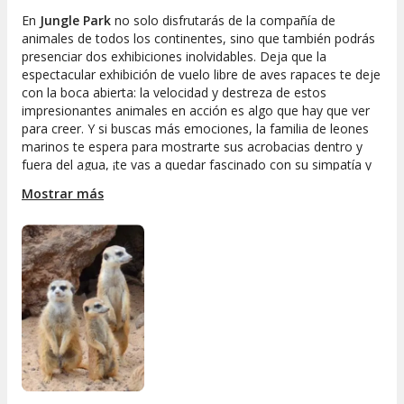
En
Jungle Park
no solo disfrutarás de la compañía de
animales de todos los continentes, sino que también podrás
presenciar dos exhibiciones inolvidables. Deja que la
espectacular exhibición de vuelo libre de aves rapaces te deje
con la boca abierta: la velocidad y destreza de estos
impresionantes animales en acción es algo que hay que ver
para creer. Y si buscas más emociones, la familia de leones
marinos te espera para mostrarte sus acrobacias dentro y
fuera del agua, ¡te vas a quedar fascinado con su simpatía y
talento natural!
Mostrar más
La experiencia no termina ahí: paseando por este rincón
salvaje podrás admirar el colorido y la elegancia de aves
exóticas como marabús, ibis, flamencos, loros, guacamayos
y muchas más, en un entorno donde la naturaleza es la
auténtica protagonista.
No pierdas la oportunidad de descubrir
Jungle Park,
una
auténtica jungla en Europa perfecta para pasar un día
diferente con amigos o en familia. Ven y vive la magia de la
naturaleza en estado puro: diversión, aventura y un montón
de recuerdos te esperan en Jungle Park, la jungla más