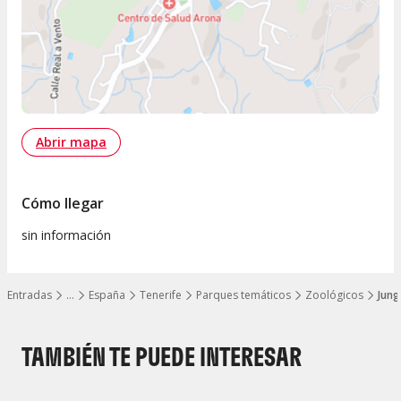
Abrir mapa
Cómo llegar
sin información
Entradas
…
España
Tenerife
Parques temáticos
Zoológicos
Jung
Mostrar todos los niveles
TAMBIÉN TE PUEDE INTERESAR