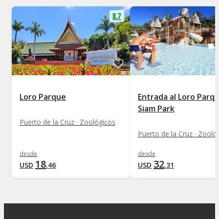
8.7
Loro Parque
Entrada al Loro Parq
Siam Park
Puerto de la Cruz · Zoológicos
Puerto de la Cruz · Zooló
desde
desde
18
32
USD
.
46
USD
.
31