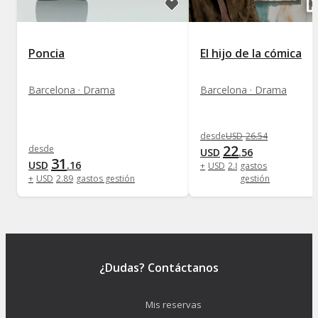
Poncia
El hijo de la cómica
Barcelona · Drama
Barcelona · Drama
desde
USD
26
.
54
22
desde
USD
.
56
31
USD
.
16
+
USD
2
.
89
gastos
+
USD
2
.
89
gastos gestión
gestión
¿Dudas? Contáctanos
Mis reservas