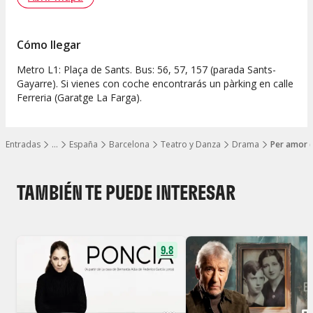
Cómo llegar
Metro L1: Plaça de Sants. Bus: 56, 57, 157 (parada Sants-
Gayarre). Si vienes con coche encontrarás un pàrking en calle
Ferreria (Garatge La Farga).
Entradas
…
España
Barcelona
Teatro y Danza
Drama
Per amor (
Mostrar todos los niveles
TAMBIÉN TE PUEDE INTERESAR
9.8