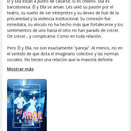
Él y Ella están a punto de casarse. Él es chileno. Ella es
barcelonesa. Él y Ella se aman. Les unió su pasión por el
teatro, su sueño de ser intérpretes y su deseo de huir de la
precariedad y la violencia institucional. Su conexión fue
inmediata, su vínculo no ha hecho más que fortalecerse y los
sentimientos de uno hacia el otro no han parado de crecer.
De crecer... y complicarse. Como en toda relación.
Pero Él y Ella, no son exactamente "pareja". Al menos, no en
el sentido de que dicta el imaginario colectivo y las normas
sociales. No tienen una relación que la mayoría definiría
como "novios", en la práctica. Él tiene a su novia, también
Mostrar más
migrante. Ella acaba de embarcarse en una hipoteca con su
novio catalán de toda la vida. Pero Él y Ella quieren tanto, que
decidieron casarse para que él tuviera más facilidades para
regularizar su situación legal en España. Él y Ella se aman, sí;
en una profunda relación de amistad.
La decisión de casarse sacudirá sus vidas, su entorno y sus
otras relaciones. Los enfrentará a juicios y prejuicios - tanto
suyos como otros - y les llevará a hacerse muchas
preguntas. ¿Cuáles son las implicaciones morales de una
situación como ésta? ¿Qué vínculos podemos o no