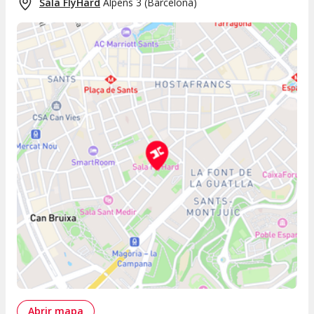
Sala FlyHard
Alpens 3
(
Barcelona
)
Abrir mapa