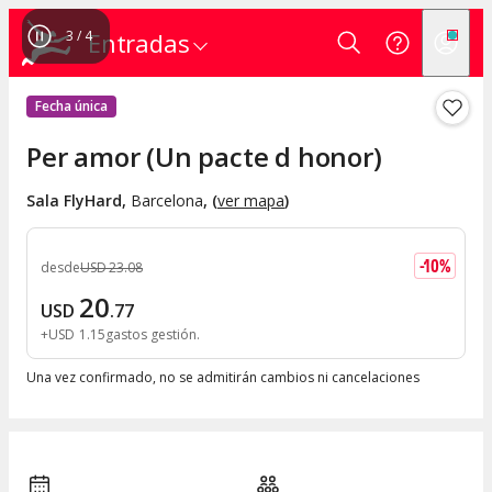
3
/
4
Entradas
Fecha única
Per amor (Un pacte d honor)
Sala FlyHard
,
Barcelona
, (
ver mapa
)
-
10
%
desde
USD
23
.
08
20
USD
.
77
+
USD
1
.
15
gastos gestión
Una vez confirmado, no se admitirán cambios ni cancelaciones