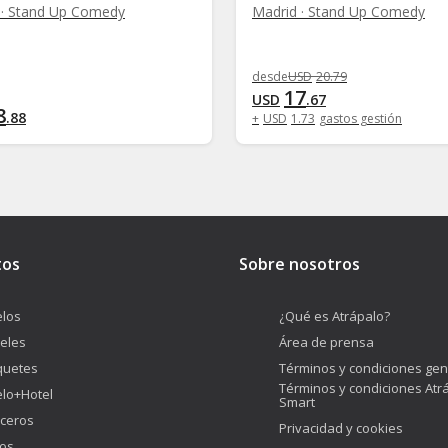
 · Stand Up Comedy
Madrid · Stand Up Comedy
desde
USD
20
.
79
17
USD
.
67
8
.
88
+
USD
1
.
73
gastos gestión
tos
Sobre nosotros
los
¿Qué es Atrápalo?
eles
Área de prensa
quetes
Términos y condiciones gen
Términos y condiciones Atr
lo+Hotel
Smart
ceros
Privacidad y cookies
os