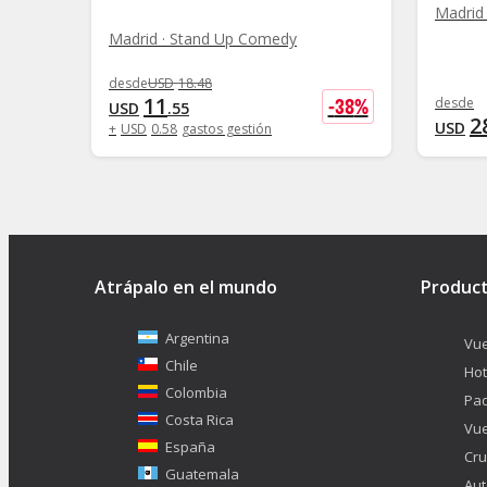
Madrid
Madrid · Stand Up Comedy
desde
USD
18
.
48
11
-
38
%
desde
USD
.
55
2
USD
+
USD
0
.
58
gastos gestión
Atrápalo en el mundo
Produc
Argentina
Vue
Chile
Hot
Colombia
Pa
Costa Rica
Vue
España
Cru
Guatemala
Aut