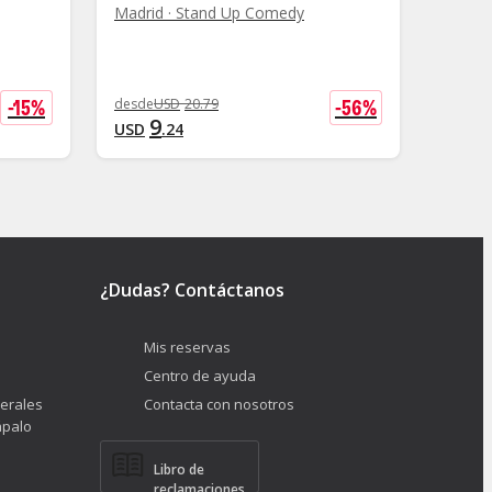
Madrid · Stand Up Comedy
Madrid
desde
U
1
-
15
%
-
56
%
desde
USD
20
.
79
USD
9
USD
.
24
+
USD
¿Dudas? Contáctanos
Mis reservas
Centro de ayuda
erales
Contacta con nosotros
ápalo
Libro de
reclamaciones