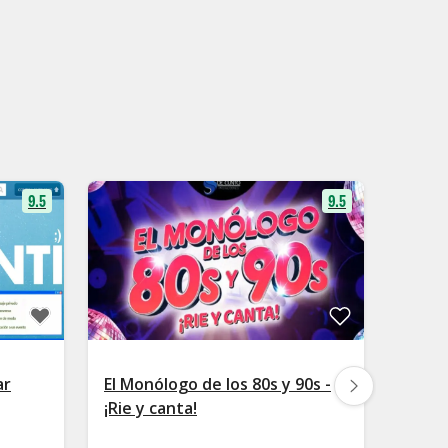
9.5
9.5
ar
El Monólogo de los 80s y 90s -
Club 
¡Rie y canta!
Monól