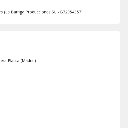
es (La Barriga Producciones SL - B72954357).
mera Planta
(
Madrid
)