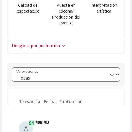
Calidad del
Puesta en
Interpretación
espectáculo
escena/
artística
Producción del
evento
Desglose por puntuación
Entre 8 y 10
(
1
)
Valoraciones
Entre 6 y 8
(
0
)
Entre 4 y 6
(
0
)
Relevancia
Fecha
Puntuación
Entre 2 y 4
(
0
)
ANÓNIMO
9.1
A
Entre 0 y 2
(
0
)