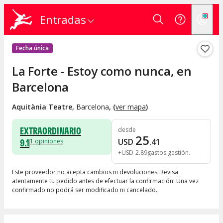
Entradas
Fecha única
La Forte - Estoy como nunca, en
Barcelona
Aquitània Teatre
,
Barcelona
, (
ver mapa
)
EXTRAORDINARIO
desde
25
9.1
USD
.
41
1
opiniones
+
USD
2
.
89
gastos gestión
Este proveedor no acepta cambios ni devoluciones. Revisa
atentamente tu pedido antes de efectuar la confirmación. Una vez
confirmado no podrá ser modificado ni cancelado.