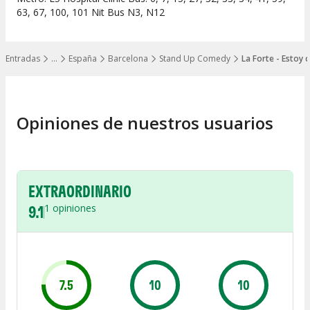
63, 67, 100, 101 Nit Bus N3, N12
Entradas
…
España
Barcelona
Stand Up Comedy
La Forte - Estoy
Mostrar todos los niveles
Opiniones de nuestros usuarios
EXTRAORDINARIO
9.1
1
opiniones
7.5
10
10