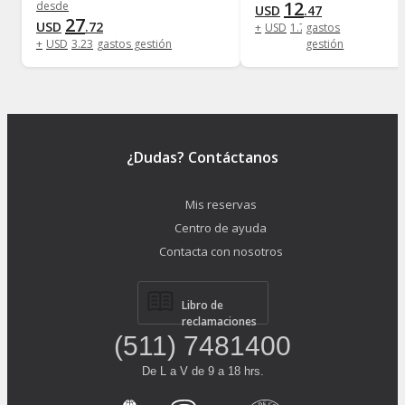
12
desde
USD
.
47
27
USD
.
72
+
USD
1
.
73
gastos
+
USD
3
.
23
gastos gestión
gestión
¿Dudas? Contáctanos
Mis reservas
Centro de ayuda
Contacta con nosotros
Libro de
reclamaciones
(511) 7481400
De L a V de 9 a 18 hrs.