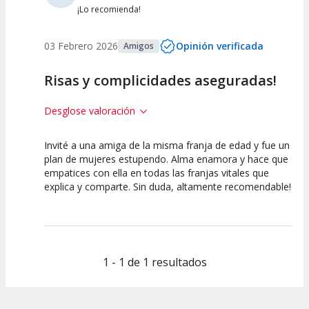
¡Lo recomienda!
03 Febrero 2026
Opinión verificada
Amigos
Risas y complicidades aseguradas!
Desglose valoración
Invité a una amiga de la misma franja de edad y fue un
7.5
10
10
plan de mujeres estupendo. Alma enamora y hace que
empatices con ella en todas las franjas vitales que
Calidad del
Puesta en
Interpretación
explica y comparte. Sin duda, altamente recomendable!
Espectáculo
Escena
artística
1 - 1 de 1 resultados