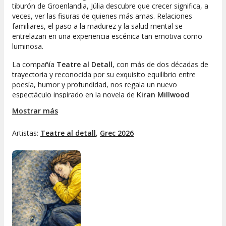
tiburón de Groenlandia, Júlia descubre que crecer significa, a
veces, ver las fisuras de quienes más amas. Relaciones
familiares, el paso a la madurez y la salud mental se
entrelazan en una experiencia escénica tan emotiva como
luminosa.
La compañía
Teatre al Detall
, con más de dos décadas de
trayectoria y reconocida por su exquisito equilibrio entre
poesía, humor y profundidad, nos regala un nuevo
espectáculo inspirado en la novela de
Kiran Millwood
Hargrave
. Esta obra, adaptada por Jordi Palet i Puig y dirigida
Mostrar más
por Joan Maria Segura Bernadas, sigue la estela de éxitos
como “L’Endrapasomnis”, “La nena dels pardals” o “La
Artistas:
Teatre al detall
,
Grec 2026
motxilla de l’Ada”, todas ellas galardonadas y parte de la
multipremiada Trilogía de las niñas valientes.
Un viaje emocional que pone el foco en la
importancia de la red de apoyo familiar.
Una visión sincera y esperanzadora sobre la salud
mental, lejos de prejuicios y estigmas.
Un musical donde la evocación, la magia y el humor
se dan la mano para crear una experiencia