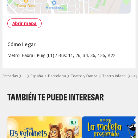
Abrir mapa
Cómo llegar
Metro: Fabra i Puig (L1) / Bus: 11, 26, 34, 36, 126, B22
Entradas
…
España
Barcelona
Teatro y Danza
Teatro infantil
La 
Mostrar todos los niveles
TAMBIÉN TE PUEDE INTERESAR
9.7