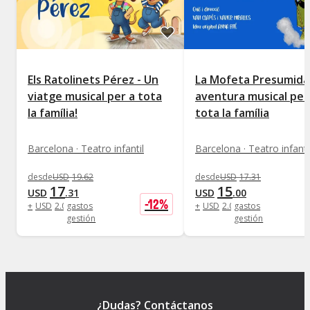
Els Ratolinets Pérez - Un
La Mofeta Presumida
viatge musical per a tota
aventura musical per
la família!
tota la família
Barcelona · Teatro infantil
Barcelona · Teatro infanti
desde
USD
19
.
62
desde
USD
17
.
31
17
15
USD
.
31
USD
.
00
-
12
%
+
USD
2
.
08
gastos
+
USD
2
.
08
gastos
gestión
gestión
¿Dudas? Contáctanos