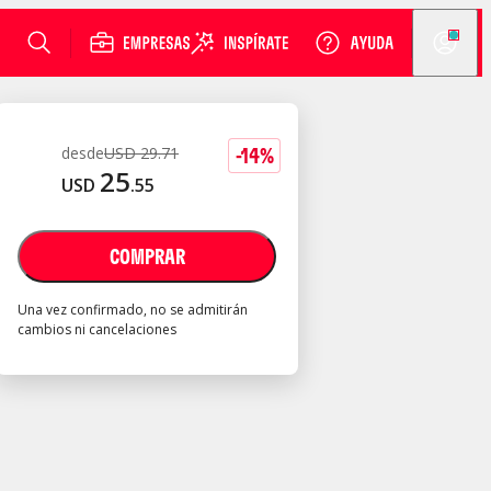
-
14
%
desde
USD
29
.
71
25
USD
.
55
COMPRAR
Una vez confirmado, no se admitirán
cambios ni cancelaciones