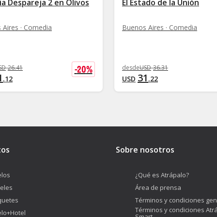
a Despareja 2 en Olivos
El Estado de la Unión
 Aires · Comedia
Buenos Aires · Comedia
-
20
%
SD
26
.
41
desde
USD
36
.
31
1
31
.
12
USD
.
22
tos
Sobre nosotros
los
¿Qué es Atrápalo?
eles
Área de prensa
quetes
Términos y condiciones gen
Términos y condiciones Atr
lo+Hotel
Smart