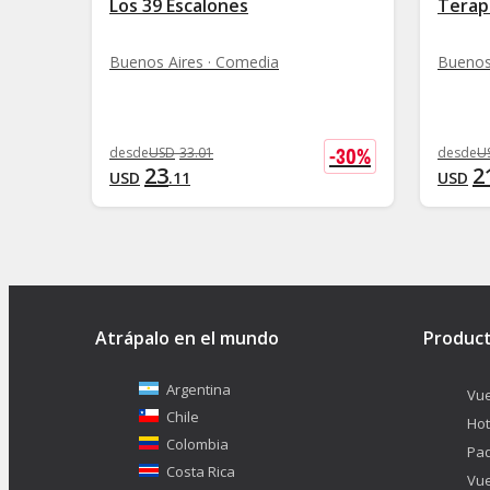
Los 39 Escalones
Terapi
Buenos Aires · Comedia
Buenos
-
30
%
desde
USD
33
.
01
desde
U
23
2
USD
.
11
USD
Atrápalo en el mundo
Produc
Argentina
Vue
Chile
Hot
Colombia
Pa
Costa Rica
Vue