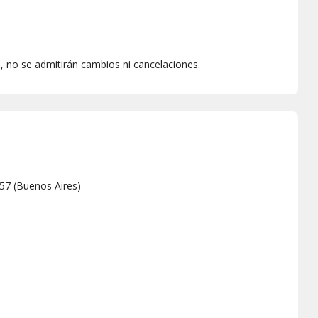
 no se admitirán cambios ni cancelaciones.
857
(
Buenos Aires
)