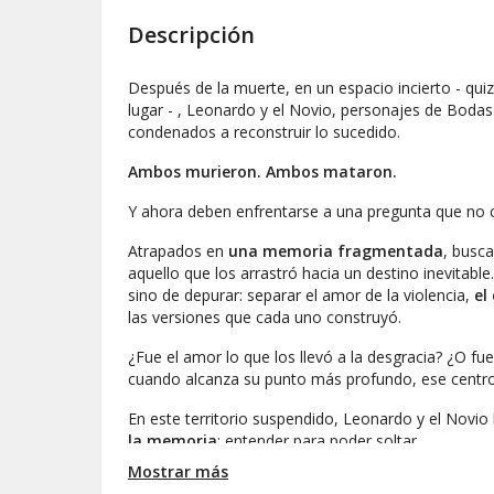
Descripción
Después de la muerte, en un espacio incierto - qui
lugar - , Leonardo y el Novio, personajes de
Bodas
condenados a reconstruir lo sucedido.
Ambos murieron. Ambos mataron.
Y ahora deben enfrentarse a una pregunta que no 
Atrapados en
una memoria fragmentada
, busca
aquello que los arrastró hacia un destino inevitable
sino de depurar: separar el amor de la violencia,
el
las versiones que cada uno construyó.
¿Fue el amor lo que los llevó a la desgracia? ¿O fu
cuando alcanza su punto más profundo, ese centro 
En este territorio suspendido, Leonardo y el Novi
la memoria
: entender para poder soltar.
Mostrar más
Pero cuando las cosas llegan a su centro, ¿hay re