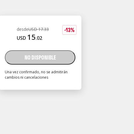
-
13
%
desde
USD
17
.
33
15
USD
.
02
NO DISPONIBLE
Una vez confirmado, no se admitirán
cambios ni cancelaciones