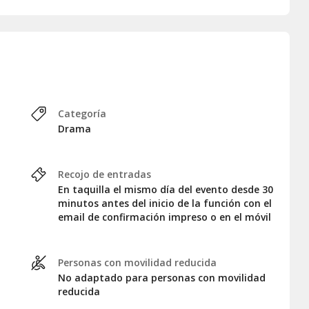
 espectáculos en el
Teatro La
quilla por la persona que realizó
pectáculo.
uedas o con movilidad reducida
Categoría
Drama
r a la sala.
Recojo de entradas
En taquilla el mismo día del evento desde 30
minutos antes del inicio de la función con el
email de confirmación impreso o en el móvil
Personas con movilidad reducida
No adaptado para personas con movilidad
reducida
iones