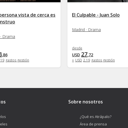
persona vista de cerca es
El Culpable - Juan Solo
nstruo
Madrid · Drama
 · Drama
desde
3
27
.
86
USD
.
72
.
19
gastos gestión
+
USD
2
.
19
gastos gestión
tos
Sobre nosotros
los
¿Qué es Atrápalo?
eles
Área de prensa