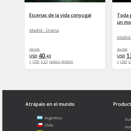
Escenas de la vida conyugal
Toda 
un mo
Madrid · Drama
Madrid
desde
desde
40
1
USD
.
43
USD
+
USD
3
.
23
gastos gestión
+
USD
2
Atrápalo en el mundo
Produc
Argentina
Vue
Chile
Hot