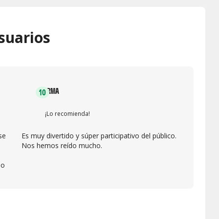
suarios
IRMA
10
¡Lo recomienda!
se
Es muy divertido y súper participativo del público.
Nos hemos reído mucho.
do