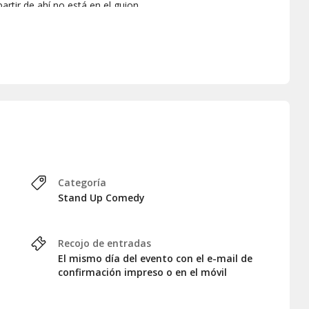
artir de ahí no está en el guion.
 la comedia, las mejores noches
Categoría
Stand Up Comedy
Recojo de entradas
El mismo día del evento con el e-mail de
confirmación impreso o en el móvil