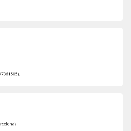
o
B97361505).
rcelona
)