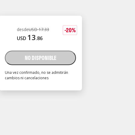
-
20
%
desde
USD
17
.
33
13
USD
.
86
NO DISPONIBLE
Una vez confirmado, no se admitirán
cambios ni cancelaciones