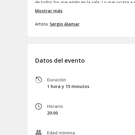
de todos los que estén en la sala. Lo que ocurra a p
Porque, al fin y al cabo, tanto en la vida como en
Mostrar más
no están planeadas.
Artista:
Sergio Alamar
Esa es la gracia. Y también el riesgo.
Ven con tus historias. Sal con las de todos.
Datos del evento
Duración
1 hora y 15 minutos
Horario
20:00
Edad mínima