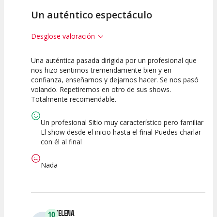
Un auténtico espectáculo
Desglose valoración
Una auténtica pasada dirigida por un profesional que
10
10
10
nos hizo sentirnos tremendamente bien y en
confianza, enseñarnos y dejarnos hacer. Se nos pasó
Calidad del
Puesta en
Interpretación
volando. Repetiremos en otro de sus shows.
Espectáculo
Escena
artística
Totalmente recomendable.
Un profesional Sitio muy característico pero familiar
El show desde el inicio hasta el final Puedes charlar
con él al final
Nada
HELENA
10