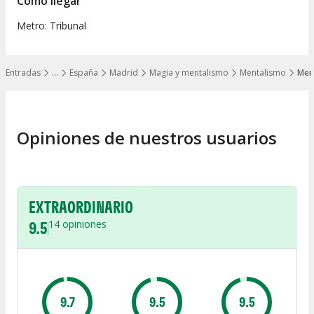
Cómo llegar
Metro: Tribunal
Entradas
…
España
Madrid
Magia y mentalismo
Mentalismo
Men
Mostrar todos los niveles
Opiniones de nuestros usuarios
EXTRAORDINARIO
9.5
14
opiniones
9.7
9.5
9.5