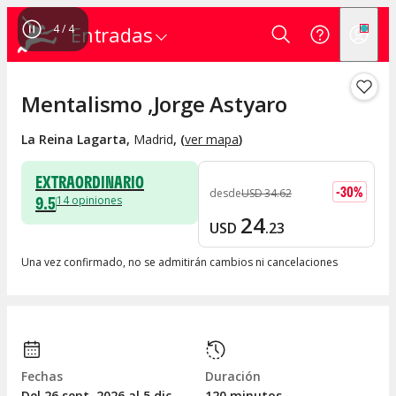
4
/
4
Entradas
Mentalismo ,Jorge Astyaro
La Reina Lagarta
,
Madrid
, (
ver mapa
)
EXTRAORDINARIO
-
30
%
desde
USD
34
.
62
9.5
14
opiniones
24
USD
.
23
Una vez confirmado, no se admitirán cambios ni cancelaciones
Fechas
Duración
Del 26
sept.
2026 al 5
dic.
120 minutos