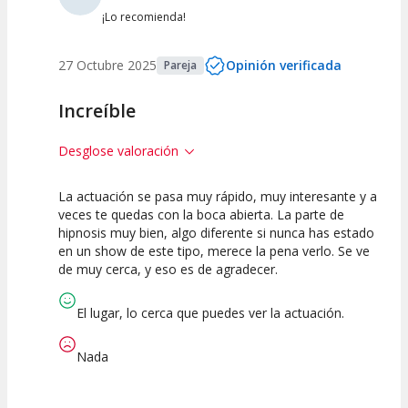
¡Lo recomienda!
27 Octubre 2025
Opinión verificada
Pareja
Increíble
Desglose valoración
La actuación se pasa muy rápido, muy interesante y a
10
10
10
veces te quedas con la boca abierta. La parte de
hipnosis muy bien, algo diferente si nunca has estado
Calidad del
Puesta en
Interpretación
en un show de este tipo, merece la pena verlo. Se ve
Espectáculo
Escena
artística
de muy cerca, y eso es de agradecer.
El lugar, lo cerca que puedes ver la actuación.
Nada