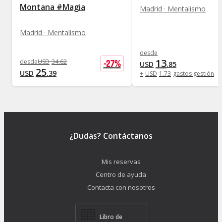
Montana #Magia
Madrid · Mentalismo
Madrid · Mentalismo
desde
13
-
27
%
desde
USD
34
.
62
USD
.
85
25
USD
.
39
+
USD
1
.
73
gastos gestión
¿Dudas? Contáctanos
Mis reservas
Centro de ayuda
Contacta con nosotros
Libro de