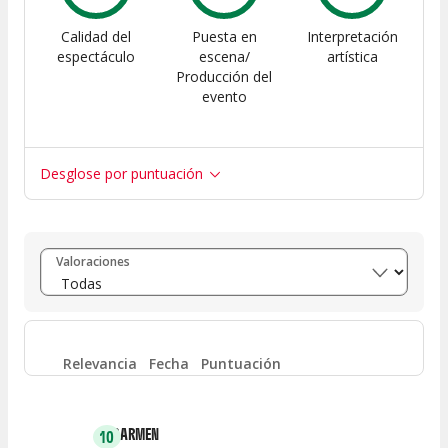
Calidad del
Puesta en
Interpretación
espectáculo
escena/
artística
Producción del
evento
Desglose por puntuación
Entre 8 y 10
(
14
)
Valoraciones
Entre 6 y 8
(
0
)
Entre 4 y 6
(
0
)
Relevancia
Fecha
Puntuación
Entre 2 y 4
(
1
)
CARMEN
10