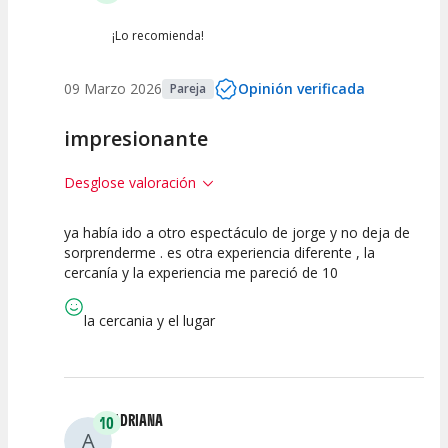
¡Lo recomienda!
09 Marzo 2026
Opinión verificada
Pareja
impresionante
Desglose valoración
ya había ido a otro espectáculo de jorge y no deja de
10
10
10
sorprenderme . es otra experiencia diferente , la
cercanía y la experiencia me pareció de 10
Calidad del
Puesta en
Interpretación
Espectáculo
Escena
artística
la cercania y el lugar
ADRIANA
10
A