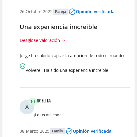
26 Octubre 2025
Opinión verificada
Pareja
Una experiencia imcreible
Desglose valoración
Jorge ha sabido captar la atencion de todo el mundo
10
10
10
Calidad del
Puesta en
Interpretación
Volvere . Ha sido una experiencia increible
Espectáculo
Escena
artística
ANGELITA
10
A
¡Lo recomienda!
08 Marzo 2025
Opinión verificada
Family