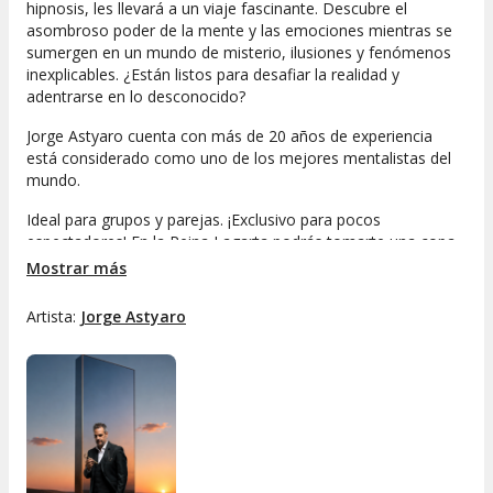
hipnosis, les llevará a un viaje fascinante. Descubre el
asombroso poder de la mente y las emociones mientras se
sumergen en un mundo de misterio, ilusiones y fenómenos
inexplicables. ¿Están listos para desafiar la realidad y
adentrarse en lo desconocido?
Jorge Astyaro cuenta con más de 20 años de experiencia
está considerado como uno de los mejores mentalistas del
mundo.
Ideal para grupos y parejas. ¡Exclusivo para pocos
espectadores! En la Reina Lagarta podrás tomarte una copa
mientras disfrutas del espectáculo, un show único y diferente
Mostrar más
en un lugar especial como es la Reina Lagarta.
Artista:
Jorge Astyaro
Además después del espectáculo podrás quedarte a tomar
una copa con Jorge.
*APERTURA DE PUERTAS 30 MINUTOS ANTES DEL
EVENTO. ELECCIÓN DE ASIENTOS POR ORDEN DE
LLEGADA EN FUNCIÓN DE LA ENTRADA COMPRADA*