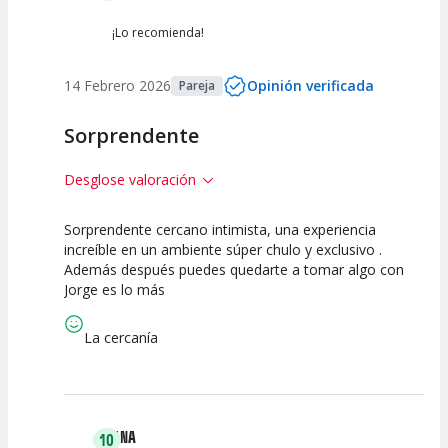
Entre 0 y 2
(
0
)
¡Lo recomienda!
14 Febrero 2026
Opinión verificada
Pareja
Sorprendente
Desglose valoración
Sorprendente cercano intimista, una experiencia
10
10
10
increíble en un ambiente súper chulo y exclusivo .
Además después puedes quedarte a tomar algo con
Calidad del
Puesta en
Interpretación
Jorge es lo más
Espectáculo
Escena
artística
La cercanía
ANA
10