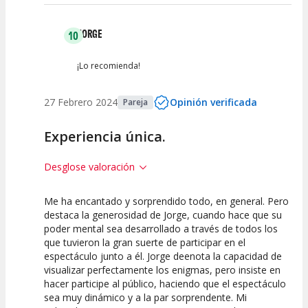
JORGE
10
¡Lo recomienda!
27 Febrero 2024
Opinión verificada
Pareja
Experiencia única.
Desglose valoración
Me ha encantado y sorprendido todo, en general. Pero
10
10
10
destaca la generosidad de Jorge, cuando hace que su
poder mental sea desarrollado a través de todos los
Calidad del
Puesta en
Interpretación
que tuvieron la gran suerte de participar en el
Espectáculo
Escena
artística
espectáculo junto a él. Jorge deenota la capacidad de
visualizar perfectamente los enigmas, pero insiste en
hacer participe al público, haciendo que el espectáculo
sea muy dinámico y a la par sorprendente. Mi