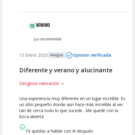
ANÓNIMO
10
¡Lo recomienda!
13 Enero 2025
Opinión verificada
Amigos
Diferente y verano y alucinante
Desglose valoración
Una experiencia muy diferente en un lugar increíble. Es
10
10
10
un sitio pequeño donde aún hace más increíble al ver
tan de cerca todo lo que sucede . Me quedé con la
Calidad del
Puesta en
Interpretación
boca abierta
Espectáculo
Escena
artística
Te quedas a hablar con él después