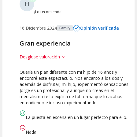
H
¡Lo recomienda!
16 Diciembre 2024
Opinión verificada
Family
Gran experiencia
Desglose valoración
Quería un plan diferente con mi hijo de 16 años y
10
10
10
encontré este espectáculo. Nos encantó a los dos y
además de disfrutar, mi hijo, experimentó sensaciones.
Calidad del
Puesta en
Interpretación
Jorge es un profesional y aunque no creas en el
Espectáculo
Escena
artística
mentalismo te lo explica de tal forma que lo acabas
entendiendo e incluso experimentando.
La puesta en escena en un lugar perfecto para ello.
Nada