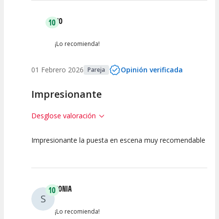
NO
10
¡Lo recomienda!
01 Febrero 2026
Opinión verificada
Pareja
Impresionante
Desglose valoración
Impresionante la puesta en escena muy recomendable
10
10
10
Calidad del
Puesta en
Interpretación
Espectáculo
Escena
artística
SONIA
10
S
¡Lo recomienda!