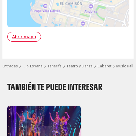
Abrir mapa
Entradas
…
España
Tenerife
Teatro y Danza
Cabaret
Music Hall 
Mostrar todos los niveles
TAMBIÉN TE PUEDE INTERESAR