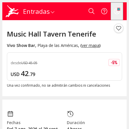
Entradas
Music Hall Tavern Tenerife
Vivo Show Bar
,
Playa de las Américas
, (
ver mapa
)
-
5
%
desde
USD
45
.
05
42
USD
.
79
Una vez confirmado, no se admitirán cambios ni cancelaciones
Fechas
Duración
Del 7
ago.
2026 al 29
sept.
4 horas