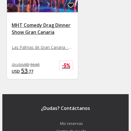
MHT Comedy Drag Dinner
Show Gran Canaria
Las Palmas de Gran Canaria · Cabaret
-
5
%
desde
USD
56
.
60
53
USD
.
77
¿Dudas? Contáctanos
Mis reservas