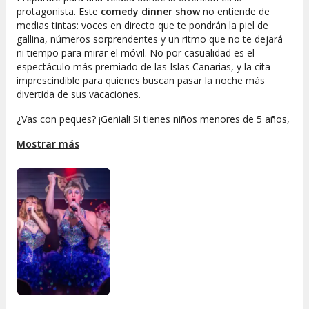
protagonista. Este
comedy dinner show
no entiende de
medias tintas: voces en directo que te pondrán la piel de
gallina, números sorprendentes y un ritmo que no te dejará
ni tiempo para mirar el móvil. No por casualidad es el
espectáculo más premiado de las Islas Canarias, y la cita
imprescindible para quienes buscan pasar la noche más
divertida de sus vacaciones.
¿Vas con peques? ¡Genial! Si tienes niños menores de 5 años,
no pagarán entrada, así que la experiencia es aún mejor para
Mostrar más
toda la familia.
Si buscas una experiencia diferente, repleta de comedia y
talento, reserva ya tu sitio en el comedy dinner show más
popular de Tenerife. ¡La diversión está más que asegurada!
_________________________________________________________
Fancy a night of laughs, spectacle and great vibes in
Tenerife
? Forget your classic drag shows — this is
something on a whole different scale: the MHT
Comedy
Dinner Show
, a full-blown production that has been bringing