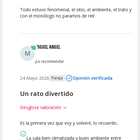
Todo estuvo fenomenal, el sitio, el ambiente, el trato y
10
10
10
con el monólogo no paramos de reír.
Calidad del
Puesta en
Interpretación
Espectáculo
Escena
artística
MIGUEL ANGEL
10
M
¡Lo recomienda!
24 Mayo 2026
Opinión verificada
Pareja
Un rato divertido
Desglose valoración
Es la primera vez que voy y volveré, lo recuerdo..
10
10
10
Calidad del
Puesta en
Interpretación
La sala bien climatizada y buen ambiente entre