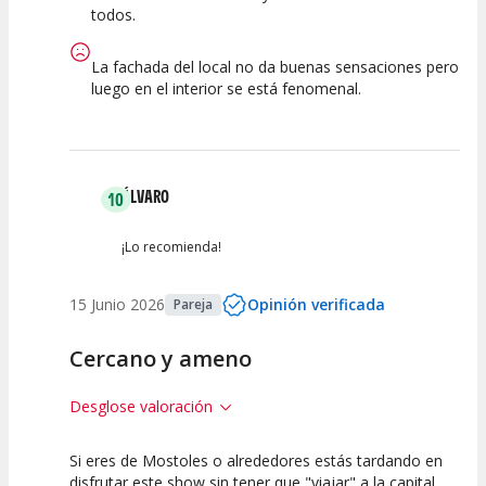
Espectáculo
Escena
artística
todos.
La fachada del local no da buenas sensaciones pero
luego en el interior se está fenomenal.
ÁLVARO
10
¡Lo recomienda!
15 Junio 2026
Opinión verificada
Pareja
Cercano y ameno
Desglose valoración
Si eres de Mostoles o alrededores estás tardando en
10
10
10
disfrutar este show sin tener que "viajar" a la capital.