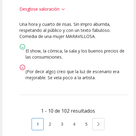
Desglose valoración
Una hora y cuarto de risas. Sin impro aburrida,
10
10
10
respetando al público y con un texto fabuloso.
Comedia de una mujer MARAVILLOSA.
Calidad del
Puesta en
Interpretación
Espectáculo
Escena
artística
El show, la cómica, la sala y los buenos precios de
las consumiciones.
(Por decir algo) creo que la luz de escenario era
mejorable. Se veía poco a la artista.
1 - 10 de 102 resultados
1
2
3
4
5