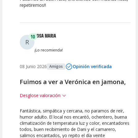
repetiremos!!
Calidad del
Puesta en
Interpretación
Espectáculo
Escena
artística
ROSA MARIA
10
R
¡Lo recomienda!
08 Junio 2026
Opinión verificada
Amigos
Fuimos a ver a Verónica en jamona,
Desglose valoración
Fantástica, simpática y cercana, no paramos de reír,
10
10
10
humor adulto. El local nos encantó, ochentero, buena
climatización de temperatura luz y color, encantadores
Calidad del
Puesta en
Interpretación
todos, buen recibimiento de Dani y el camarero,
Espectáculo
Escena
artística
salimos encantados, yo repito el día veinte