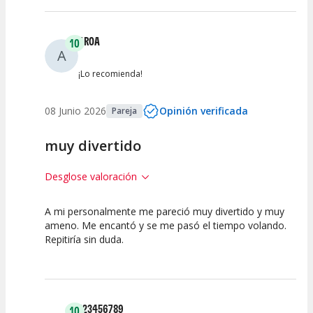
AROA
10
A
¡Lo recomienda!
08 Junio 2026
Opinión verificada
Pareja
muy divertido
Desglose valoración
A mi personalmente me pareció muy divertido y muy
10
10
10
ameno. Me encantó y se me pasó el tiempo volando.
Repitiría sin duda.
Calidad del
Puesta en
Interpretación
Espectáculo
Escena
artística
123456789
10