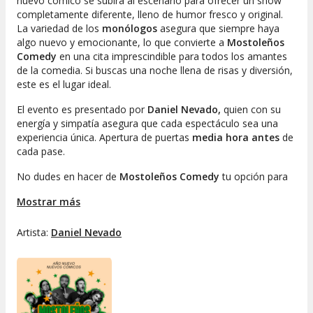
nuevo cómico se subirá al escenario para ofrecer un show
completamente diferente, lleno de humor fresco y original.
La variedad de los
monólogos
asegura que siempre haya
algo nuevo y emocionante, lo que convierte a
Mostoleños
Comedy
en una cita imprescindible para todos los amantes
de la comedia. Si buscas una noche llena de risas y diversión,
este es el lugar ideal.
El evento es presentado por
Daniel Nevado,
quien con su
energía y simpatía asegura que cada espectáculo sea una
experiencia única. Apertura de puertas
media hora antes
de
cada pase.
No dudes en hacer de
Mostoleños Comedy
tu opción para
cerrar la semana de la mejor manera posible. ¡Te esperamos!
Mostrar más
Artista:
Daniel Nevado