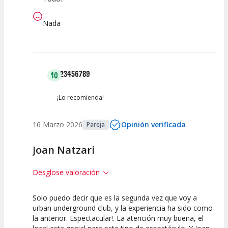
Nada
123456789
10
¡Lo recomienda!
16 Marzo 2026
Opinión verificada
Pareja
Joan Natzari
Desglose valoración
Solo puedo decir que es la segunda vez que voy a
10
10
10
urban underground club, y la experiencia ha sido como
la anterior. Espectacular!. La atención muy buena, el
Calidad del
Puesta en
Interpretación
Espectáculo
Escena
artística