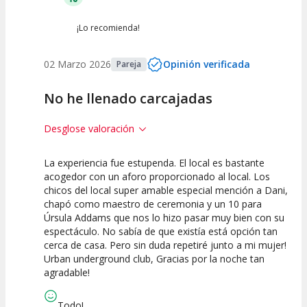
¡Lo recomienda!
02 Marzo 2026
Opinión verificada
Pareja
No he llenado carcajadas
Desglose valoración
La experiencia fue estupenda. El local es bastante
10
10
10
acogedor con un aforo proporcionado al local. Los
chicos del local super amable especial mención a Dani,
Calidad del
Puesta en
Interpretación
chapó como maestro de ceremonia y un 10 para
Espectáculo
Escena
artística
Úrsula Addams que nos lo hizo pasar muy bien con su
espectáculo. No sabía de que existía está opción tan
cerca de casa. Pero sin duda repetiré junto a mi mujer!
Urban underground club, Gracias por la noche tan
agradable!
Todo!