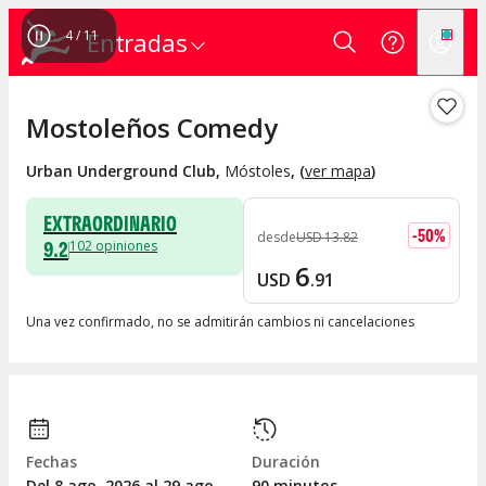
4
/
11
Entradas
Mostoleños Comedy
Urban Underground Club
,
Móstoles
, (
ver mapa
)
EXTRAORDINARIO
-
50
%
desde
USD
13
.
82
9.2
102
opiniones
6
USD
.
91
Una vez confirmado, no se admitirán cambios ni cancelaciones
Fechas
Duración
Del 8
ago.
2026 al 29
ago.
90 minutos