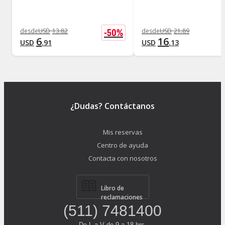
-
50
%
desde
USD
13
.
82
desde
USD
21
.
89
6
16
USD
.
91
USD
.
13
¿Dudas? Contáctanos
Mis reservas
Centro de ayuda
Contacta con nosotros
Libro de
reclamaciones
(511) 7481400
De L a V de 9 a 18 hrs.