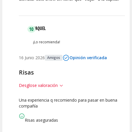
Calidad del
Puesta en
Interpretación
Espectáculo
Escena
artística
RAQUEL
10
¡Lo recomienda!
16 Junio 2026
Opinión verificada
Amigos
Risas
Desglose valoración
Una experiencia q recomiendo para pasar en buena
10
10
10
compañía
Calidad del
Puesta en
Interpretación
Espectáculo
Escena
artística
Risas aseguradas