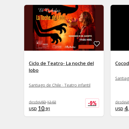
Ciclo de Teatro- La noche del
Cocod
lobo
Santiag
Santiago de Chile · Teatro infantil
-
9
%
desde
USD
12
.
02
desde
U
10
4
USD
.
91
USD
.