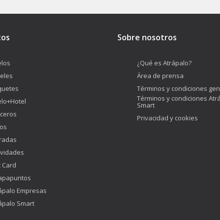
tos
Sobre nosotros
los
¿Qué es Atrápalo?
eles
Área de prensa
quetes
Términos y condiciones gen
Términos y condiciones Atr
lo+Hotel
Smart
ceros
Privacidad y cookies
os
radas
ividades
t Card
apapuntos
ápalo Empresas
ápalo Smart