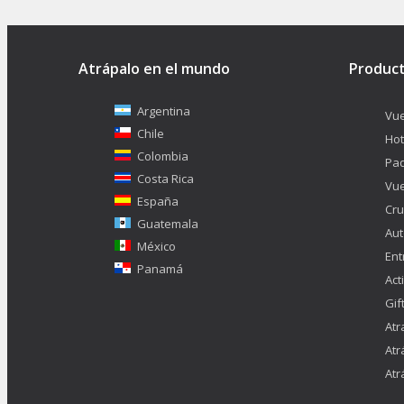
Atrápalo en el mundo
Produc
Argentina
Vue
Chile
Hot
Colombia
Pa
Costa Rica
Vue
España
Cru
Guatemala
Aut
México
Ent
Panamá
Act
Gif
Atr
Atr
Atr