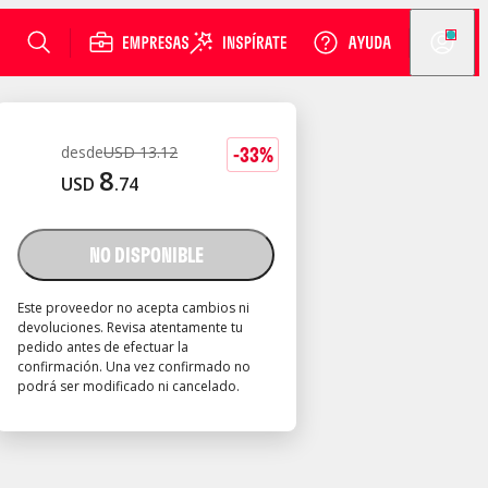
-
33
%
desde
USD
13
.
12
8
USD
.
74
NO DISPONIBLE
Este proveedor no acepta cambios ni
devoluciones. Revisa atentamente tu
pedido antes de efectuar la
confirmación. Una vez confirmado no
podrá ser modificado ni cancelado.