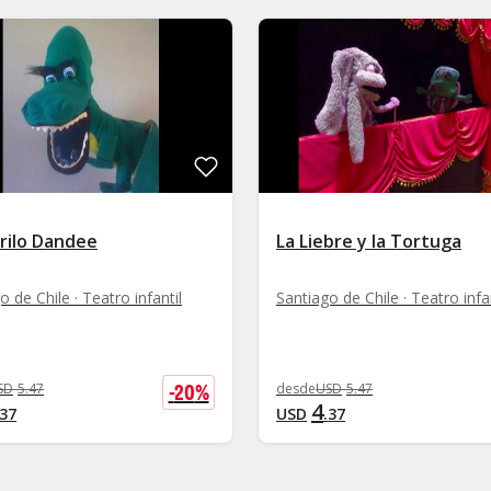
rilo Dandee
La Liebre y la Tortuga
o de Chile · Teatro infantil
Santiago de Chile · Teatro infan
-
20
%
SD
5
.
47
desde
USD
5
.
47
4
37
USD
.
37