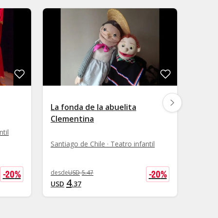
La fonda de la abuelita
Rapu
Clementina
til
Santiag
Santiago de Chile · Teatro infantil
-
20
%
-
20
%
desde
USD
5
.
47
desde
U
4
4
USD
.
37
USD