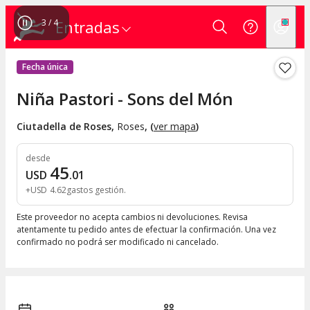
3
/
4
Entradas
Fecha única
Niña Pastori - Sons del Món
Ciutadella de Roses
,
Roses
, (
ver mapa
)
desde
45
USD
.
01
+
USD
4
.
62
gastos gestión
Este proveedor no acepta cambios ni devoluciones. Revisa
atentamente tu pedido antes de efectuar la confirmación. Una vez
confirmado no podrá ser modificado ni cancelado.