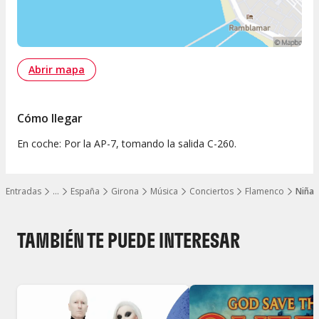
Abrir mapa
Cómo llegar
En coche: Por la AP-7, tomando la salida C-260.
Entradas
…
España
Girona
Música
Conciertos
Flamenco
Niña 
Mostrar todos los niveles
TAMBIÉN TE PUEDE INTERESAR