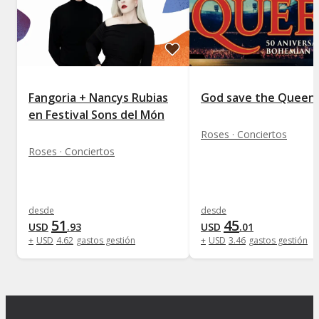
Fangoria + Nancys Rubias
God save the Queen
en Festival Sons del Món
Roses · Conciertos
Roses · Conciertos
desde
desde
51
45
USD
.
93
USD
.
01
+
USD
4
.
62
gastos gestión
+
USD
3
.
46
gastos gestión