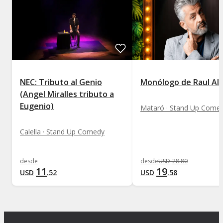
NEC: Tributo al Genio
Monólogo de Raul Alc
(Angel Miralles tributo a
Eugenio)
Mataró · Stand Up Come
Calella · Stand Up Comedy
desde
desde
USD
28
.
80
11
19
USD
.
52
USD
.
58