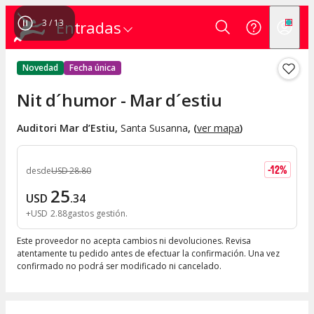
3
/
13
Entradas
Novedad
Fecha única
Nit d´humor - Mar d´estiu
Auditori Mar d’Estiu
,
Santa Susanna
, (
ver mapa
)
-
12
%
desde
USD
28
.
80
25
USD
.
34
+
USD
2
.
88
gastos gestión
Este proveedor no acepta cambios ni devoluciones. Revisa
atentamente tu pedido antes de efectuar la confirmación. Una vez
confirmado no podrá ser modificado ni cancelado.