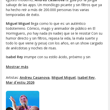
salvaje de las apps. Un monólogo picante y sin filtros que ya
ha hecho reír a más de 200.000 personas tras varias
temporadas de éxito.
Miguel Miguel
llega como lo que es: un auténtico
todoterreno. Cómico, mago y animador de público en El
Hormiguero, ¡no hay nada (ni nadie) que se le resista! Con su
humor directo y sin filtros, repasa la vida, la mala suerte y
todo lo que viene (y pesa) con los años, en un show cargado
de anécdotas y noches de risas.
Isabel Rey
irrumpe con su estilo ácido, próximo y sin
complejos, que ha cautivado a más de medio millón de
seguidores: nostalgia dosmilera, cultura de barrio y verdades
Mostrar más
incómodas sobre las redes sociales en un show que combina
improvisación, actitud y un final que no deja indiferente.
Artistas:
Andreu Casanova
,
Miguel Miguel
,
Isabel Rey
,
Mar d´estiu 2026
Tres estilos, tres universos... y una sola misión: que salgas del
festival
Mar d’Estiu
con agujetas de tanto reír.
¿Qué incluye la entrada VIP Concert & Garden
Experience?
Localidad numerada de primera
categoría en el palco del festival.