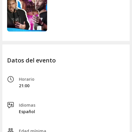
Acceso prioritario al recinto a través de un carril
dedicado.
Acceso exclusivo al espacio VIP Garden Experience
durante la previa del concierto.
Degustación de buffet gastronómico (comida y
bebidas).
Pulsera acreditativa.
Aforo reducido sin colas.
Datos del evento
Plaza de aparcamiento reservada.
Horario
21:00
Idiomas
Español
Edad mínima