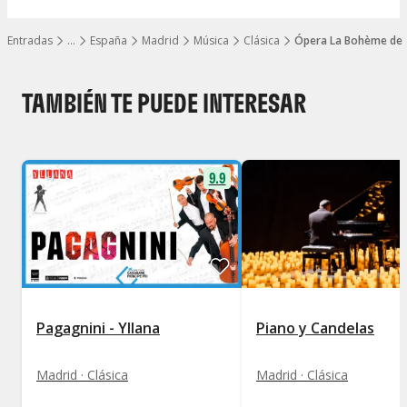
Entradas
…
España
Madrid
Música
Clásica
Ópera La Bohème de P
Mostrar todos los niveles
TAMBIÉN TE PUEDE INTERESAR
9.9
Pagagnini - Yllana
Piano y Candelas
Madrid · Clásica
Madrid · Clásica