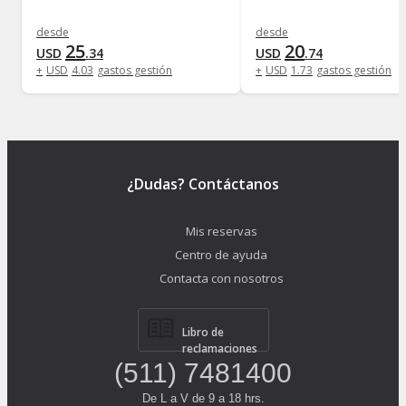
desde
desde
25
20
USD
.
34
USD
.
74
+
USD
4
.
03
gastos gestión
+
USD
1
.
73
gastos gestión
¿Dudas? Contáctanos
Mis reservas
Centro de ayuda
Contacta con nosotros
Libro de
reclamaciones
(511) 7481400
De L a V de 9 a 18 hrs.