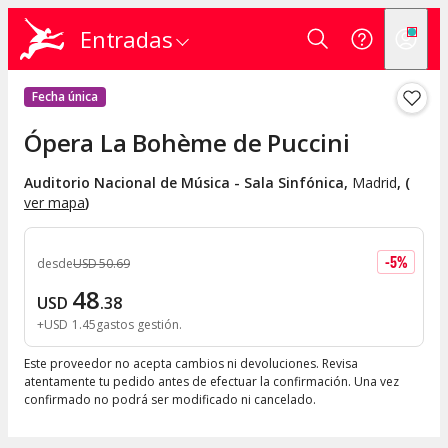
Entradas
Fecha única
Ópera La Bohème de Puccini
Auditorio Nacional de Música - Sala Sinfónica
,
Madrid
, (
ver mapa
)
-
5
%
desde
USD
50
.
69
48
USD
.
38
+
USD
1
.
45
gastos gestión
Este proveedor no acepta cambios ni devoluciones. Revisa
atentamente tu pedido antes de efectuar la confirmación. Una vez
confirmado no podrá ser modificado ni cancelado.