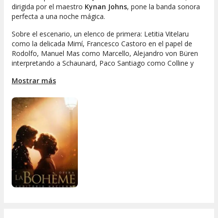
dirigida por el maestro
Kynan Johns
, pone la banda sonora
perfecta a una noche mágica.
Sobre el escenario, un elenco de primera: Letitia Vitelaru
como la delicada Mimí, Francesco Castoro en el papel de
Rodolfo, Manuel Mas como Marcello, Alejandro von Büren
interpretando a Schaunard, Paco Santiago como Colline y
Ruth Terán dando vida a Musetta. No faltarán tampoco
Mostrar más
Antonio Alonso y Víctor Trueba, completando un reparto de
lujo.
La puesta en escena corre a cargo de Alejandro Contreras
Cortés, mientras que Ana Ramos se encarga de los figurines
y la caracterización. Todo ello iluminado por Chus Fernández
y con los sobretítulos de José Ángel Treviño, para que la
experiencia sea completa.
No dejes pasar esta oportunidad de disfrutar de «La
Bohème» en todo su esplendor. Si buscas espectáculos y
actividades de ocio al mejor precio, este plan es perfecto
para ti. Vive la magia de la ópera y siente París más cerca que
nunca.