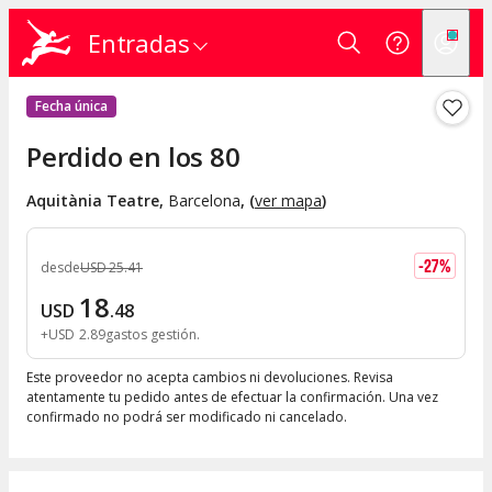
Entradas
Fecha única
Perdido en los 80
Aquitània Teatre
,
Barcelona
, (
ver mapa
)
-
27
%
desde
USD
25
.
41
18
USD
.
48
+
USD
2
.
89
gastos gestión
Este proveedor no acepta cambios ni devoluciones. Revisa
atentamente tu pedido antes de efectuar la confirmación. Una vez
confirmado no podrá ser modificado ni cancelado.