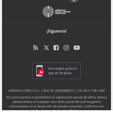
¡Síguenos!
Descárgate gratis la
app de Atrápalo
ATRAPALO PERU S.A.C. | RUC N° 20392980157 | Tel: (511) 748-1400
No promovemos ni permitimos la explotación sexual de niños, niñas y
adolescentes, ni cualquier otro ilícito penal del cual tengamos
conocimiento en el desarrollo de nuestra actividad, conforme a lo
dispuesto en la Ley No. 29408.