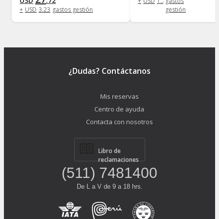
USD
.
72
+
USD
1
.
73
gastos
+
USD
3
.
23
gastos gestión
gestión
¿Dudas? Contáctanos
Mis reservas
Centro de ayuda
Contacta con nosotros
Libro de
reclamaciones
(511) 7481400
De L a V de 9 a 18 hrs.