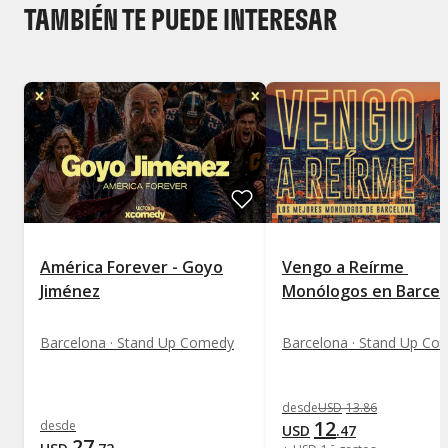
TAMBIÉN TE PUEDE INTERESAR
América Forever - Goyo
Vengo a Reírme 
Jiménez
Monólogos en Barcel
Barcelona · Stand Up Comedy
Barcelona · Stand Up Co
desde
USD
13
.
86
12
desde
USD
.
47
27