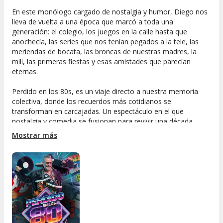
En este monólogo cargado de nostalgia y humor, Diego nos
lleva de vuelta a una época que marcó a toda una
generación: el colegio, los juegos en la calle hasta que
anochecía, las series que nos tenían pegados a la tele, las
meriendas de bocata, las broncas de nuestras madres, la
mili, las primeras fiestas y esas amistades que parecían
eternas.
Perdido en los 80s, es un viaje directo a nuestra memoria
colectiva, donde los recuerdos más cotidianos se
transforman en carcajadas. Un espectáculo en el que
nostalgia y comedia se fusionan para revivir una década
irrepetible, con ritmo ágil, mucha interacción y momentos en
Mostrar más
los que el público no solo se ríe... también canta, baila y se
emociona.
Un show para quienes crecieron en los 80 y para quienes
quieren entender por qué fue una época tan especial. Un
monólogo que está arrasando en todo el país, llenando
teatros y dejando al público con una sensación clara: me he
reído, me he emocionado y me lo he pasado increíble.