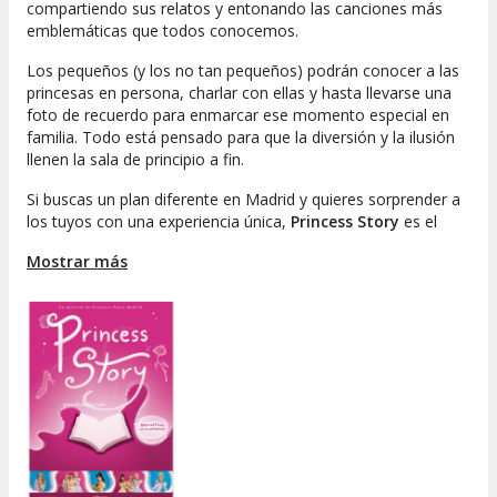
compartiendo sus relatos y entonando las canciones más
emblemáticas que todos conocemos.
Los pequeños (y los no tan pequeños) podrán conocer a las
princesas en persona, charlar con ellas y hasta llevarse una
foto de recuerdo para enmarcar ese momento especial en
familia. Todo está pensado para que la diversión y la ilusión
llenen la sala de principio a fin.
Si buscas un plan diferente en Madrid y quieres sorprender a
los tuyos con una experiencia única,
Princess Story
es el
espectáculo familiar que estabas esperando. ¡Haz que la
Mostrar más
magia forme parte de vuestro día!