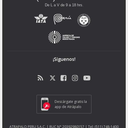
De L a V de 9 a 18 hrs.
¡Síguenos!
Descárgate gratis la
app de Atrápalo
ATRAPALO PERU S.A.C. | RUC N° 20392980157 | Tel: (511) 748-1400