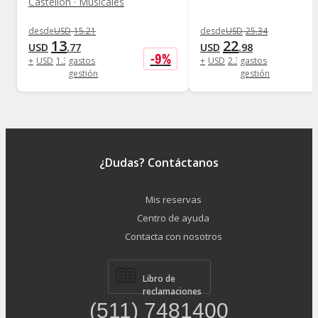
Castellón · Musicales
desde
USD
15
.
21
desde
USD
25
.
34
13
22
USD
.
77
USD
.
98
-
9
%
+
USD
1
.
38
gastos
+
USD
2
.
30
gastos
gestión
gestión
¿Dudas? Contáctanos
Mis reservas
Centro de ayuda
Contacta con nosotros
Libro de
reclamaciones
(511) 7481400