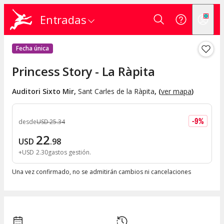
Entradas
Fecha única
Princess Story - La Ràpita
Auditori Sixto Mir
,
Sant Carles de la Ràpita
, (
ver mapa
)
-
9
%
desde
USD
25
.
34
22
USD
.
98
+
USD
2
.
30
gastos gestión
Una vez confirmado, no se admitirán cambios ni cancelaciones