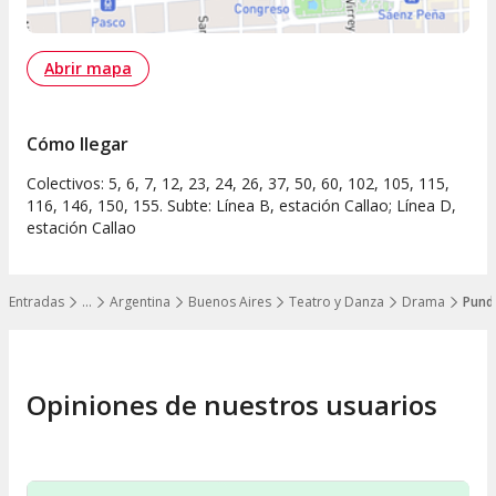
Abrir mapa
Cómo llegar
Colectivos: 5, 6, 7, 12, 23, 24, 26, 37, 50, 60, 102, 105, 115,
116, 146, 150, 155. Subte: Línea B, estación Callao; Línea D,
estación Callao
Entradas
…
Argentina
Buenos Aires
Teatro y Danza
Drama
Pund
Mostrar todos los niveles
Opiniones de nuestros usuarios