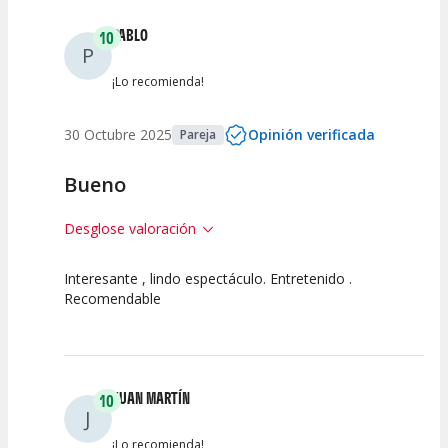
PABLO
10
P
¡Lo recomienda!
30 Octubre 2025
Opinión verificada
Pareja
Bueno
Desglose valoración
Interesante , lindo espectáculo. Entretenido .
10
10
10
Recomendable
Calidad del
Puesta en
Interpretación
Espectáculo
Escena
artística
JUAN MARTÍN
10
J
¡Lo recomienda!