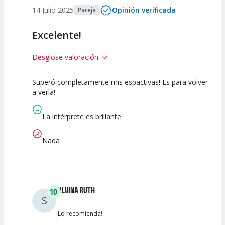
14 Julio 2025
Opinión verificada
Pareja
Excelente!
Desglose valoración
Superó completamente mis espactivas! Es para volver
10
10
10
a verla!
Calidad del
Puesta en
Interpretación
Espectáculo
Escena
artística
La intérprete es brillante
Nada
SILVINA RUTH
10
S
¡Lo recomienda!