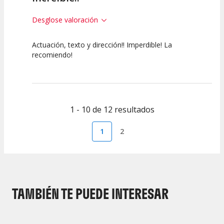
Desglose valoración
Actuación, texto y dirección!! Imperdible! La
10
10
10
recomiendo!
Calidad del
Puesta en
Interpretación
Espectáculo
Escena
artística
1 - 10 de 12 resultados
1
2
TAMBIÉN TE PUEDE INTERESAR