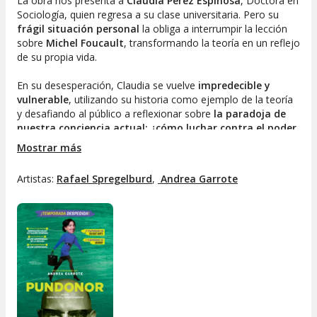
La obra nos presenta a
Claudia Pérez Espinosa
, Doctora en
Sociología, quien regresa a su clase universitaria. Pero su
frágil situación personal
la obliga a interrumpir la lección
sobre
Michel Foucault
, transformando la teoría en un reflejo
de su propia vida.
En su desesperación, Claudia se vuelve
impredecible y
vulnerable
, utilizando su historia como ejemplo de la teoría
y desafiando al público a reflexionar sobre
la paradoja de
nuestra conciencia actual: ¿cómo luchar contra el poder
si somos parte de él?
🤔
Mostrar más
“
Pundonor
” es una obra que explora la
libertad, el libre
Artistas:
Rafael Spregelburd
,
 Andrea Garrote
albedrío
y las consecuencias de perder el “
punto de honor
”.
Un espectáculo
emocionante, profundo y poderoso
que te
hará pensar, sentir y cuestionarte todo lo que creías saber.