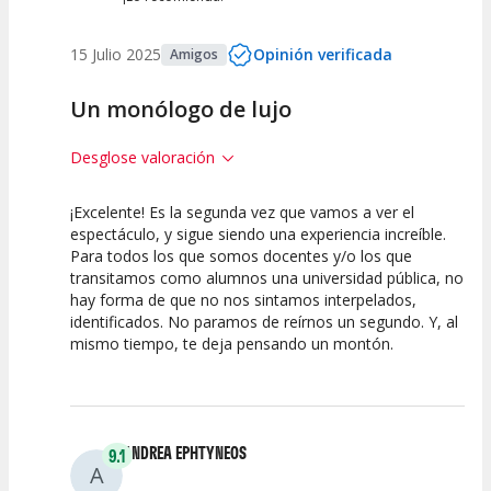
15 Julio 2025
Opinión verificada
Amigos
Un monólogo de lujo
Desglose valoración
¡Excelente! Es la segunda vez que vamos a ver el
10
10
10
espectáculo, y sigue siendo una experiencia increíble.
Para todos los que somos docentes y/o los que
Calidad del
Puesta en
Interpretación
transitamos como alumnos una universidad pública, no
Espectáculo
Escena
artística
hay forma de que no nos sintamos interpelados,
identificados. No paramos de reírnos un segundo. Y, al
mismo tiempo, te deja pensando un montón.
ANDREA EPHTYNEOS
9.1
A