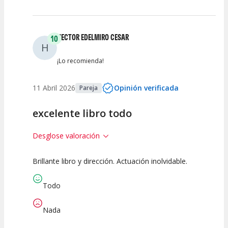
HECTOR EDELMIRO CESAR
10
H
¡Lo recomienda!
11 Abril 2026
Opinión verificada
Pareja
excelente libro todo
Desglose valoración
Brillante libro y dirección. Actuación inolvidable.
10
10
10
Calidad del
Puesta en
Interpretación
Todo
Espectáculo
Escena
artística
Nada