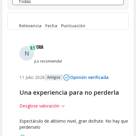
Entre 6 y 8
(
0
)
Entre 4 y 6
(
1
)
Relevancia
Fecha
Puntuación
Entre 2 y 4
(
0
)
NORA
9.1
N
Entre 0 y 2
(
0
)
¡Lo recomienda!
11 Julio 2026
Opinión verificada
Amigos
Una experiencia para no perderla
Desglose valoración
Espectáculo de altísimo nivel, gran disfrute. No hay que
10
7.5
10
perderselo
Calidad del
Puesta en
Interpretación