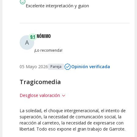
Espectáculo
Escena
artística
Excelente interpretación y guion
ANÓNIMO
9.1
A
¡Lo recomienda!
05 Mayo 2026
Opinión verificada
Pareja
Tragicomedia
Desglose valoración
La soledad, el choque intergeneracional, el intento de
7.5
10
10
superación, la necesidad de comunicación social, la
reacción al carreteo, la necesidad de expresarse con
Calidad del
Puesta en
Interpretación
libertad. Todo eso expone el gran trabajo de Garrote.
Espectáculo
Escena
artística