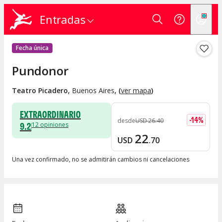
Entradas
Fecha única
Pundonor
Teatro Picadero
,
Buenos Aires
, (
ver mapa
)
EXTRAORDINARIO
-
14
%
desde
USD
26
.
40
9.2
12
opiniones
22
USD
.
70
Una vez confirmado, no se admitirán cambios ni cancelaciones