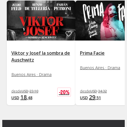
Viktor y Josef la sombra de
Prima Facie
Auschwitz
Buenos Aires · Drama
Buenos Aires · Drama
-
20
%
desde
USD
23
.
10
desde
USD
34
.
32
18
29
USD
.
48
USD
.
51