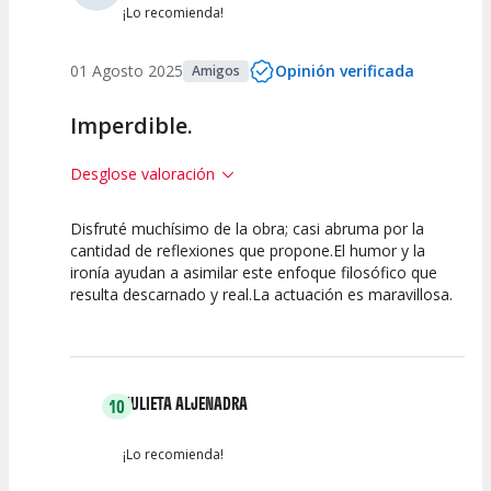
¡Lo recomienda!
01 Agosto 2025
Opinión verificada
Amigos
Imperdible.
Desglose valoración
Disfruté muchísimo de la obra; casi abruma por la
10
7.5
10
cantidad de reflexiones que propone.El humor y la
ironía ayudan a asimilar este enfoque filosófico que
Calidad del
Puesta en
Interpretación
resulta descarnado y real.La actuación es maravillosa.
Espectáculo
Escena
artística
JULIETA ALJENADRA
10
¡Lo recomienda!