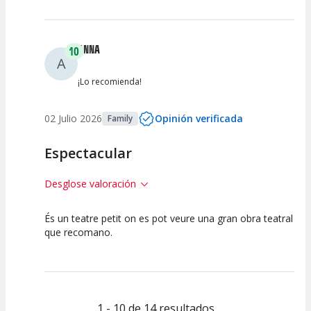
Espectáculo
Escena
artística
ANNA
10
A
¡Lo recomienda!
02 Julio 2026
Opinión verificada
Family
Espectacular
Desglose valoración
És un teatre petit on es pot veure una gran obra teatral
10
10
10
que recomano.
Calidad del
Puesta en
Interpretación
Espectáculo
Escena
artística
1 - 10 de 14 resultados