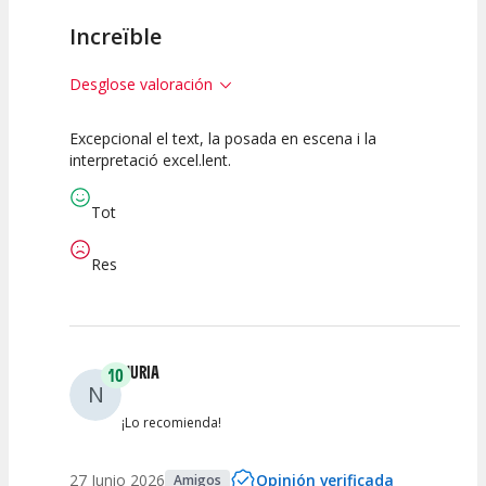
Increïble
Desglose valoración
Excepcional el text, la posada en escena i la
10
10
10
interpretació excel.lent.
Calidad del
Puesta en
Interpretación
Espectáculo
Escena
artística
Tot
Res
NURIA
10
N
¡Lo recomienda!
27 Junio 2026
Opinión verificada
Amigos