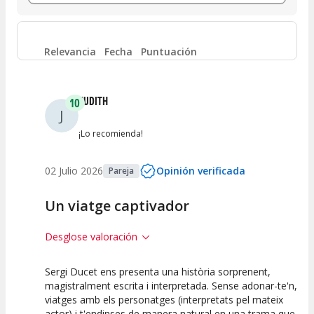
Entre 6 y 8
(
0
)
Entre 4 y 6
(
0
)
Relevancia
Fecha
Puntuación
Entre 2 y 4
(
0
)
JUDITH
10
J
Entre 0 y 2
(
0
)
¡Lo recomienda!
02 Julio 2026
Opinión verificada
Pareja
Un viatge captivador
Desglose valoración
Sergi Ducet ens presenta una història sorprenent,
10
10
10
magistralment escrita i interpretada. Sense adonar-te'n,
viatges amb els personatges (interpretats pel mateix
Calidad del
Puesta en
Interpretación
actor) i t'endinses de manera natural en una trama que
Espectáculo
Escena
artística