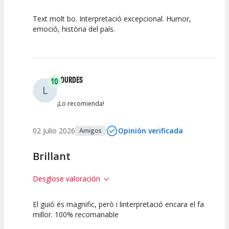
Text molt bo. Interpretació excepcional. Humor,
10
10
10
emoció, història del país.
Calidad del
Puesta en
Interpretación
Espectáculo
Escena
artística
LOURDES
10
L
¡Lo recomienda!
02 Julio 2026
Opinión verificada
Amigos
Brillant
Desglose valoración
El guió és magnific, però i linterpretació encara el fa
10
10
10
millor. 100% recomanable
Calidad del
Puesta en
Interpretación