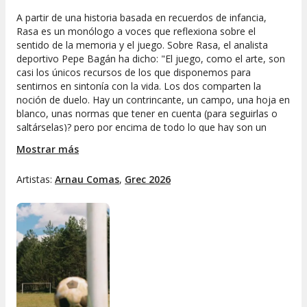
A partir de una historia basada en recuerdos de infancia,
Rasa
es un monólogo a voces que reflexiona sobre el
sentido de la memoria y el juego. Sobre
Rasa
, el analista
deportivo Pepe Bagán ha dicho: "El juego, como el arte, son
casi los únicos recursos de los que disponemos para
sentirnos en sintonía con la vida. Los dos comparten la
noción de duelo. Hay un contrincante, un campo, una hoja en
blanco, unas normas que tener en cuenta (para seguirlas o
saltárselas)? pero por encima de todo lo que hay son un
objetivo y una intención: comunicar y salvarte. Ganar no
Mostrar más
puede quedar lejos de esto. Ver el fútbol como un simple
entretenimiento es no haber entendido nada".
Artistas:
Arnau Comas
,
Grec 2026
Rasa
es la segunda obra que Sergi Ducet estrena con
producción del Teatre La Gleva, esta vez en el marco del
Festival Grec 2026. Con Arnau Comas como único intérprete
y música original de Meritxell Neddermann,
Rasa
es un
cuento de amor, de amistad, de memoria, de luchas y
promesas. Completan el equipo artístico Martí Sancliment,
Llorenç Balaguer y Tura Torras.
Una producción de La Gleva Teatre y el Grec 2026 Festival