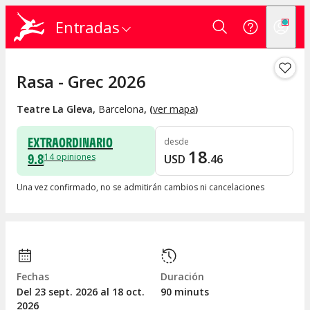
Entradas
Rasa - Grec 2026
Teatre La Gleva
,
Barcelona
, (
ver mapa
)
EXTRAORDINARIO
desde
18
9.8
14
opiniones
USD
.
46
Una vez confirmado, no se admitirán cambios ni cancelaciones
Fechas
Duración
Del 23
sept.
2026 al 18
oct.
90 minuts
2026