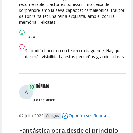
recomenable. L'actor és boníssim i no deixa de
sorprendre amb la seva capacitat camaleònica. L'autor
Calidad del
Puesta en
Interpretación
de l'obra ha fet una feina exquisita, amb el cor i la
Espectáculo
Escena
artística
memòria. Felicitats.
Todo
Se podría hacer en un teatro más grande. Hay que
dar más visibilidad a estas pequeñas grandes obras.
ANÓNIMO
10
A
¡Lo recomienda!
02 Julio 2026
Opinión verificada
Amigos
Fantástica obra,desde el principio