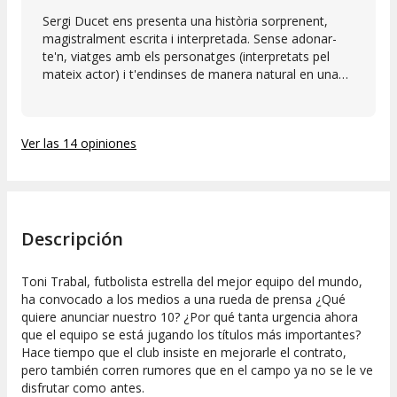
Sergi Ducet ens presenta una història sorprenent,
magistralment escrita i interpretada. Sense adonar-
te'n, viatges amb els personatges (interpretats pel
mateix actor) i t'endinses de manera natural en una
trama que t'atrapa i t'emociona des del primer
moment. L'actor i la força de la història omplen
l'escenari, fent innecessària una gran escenografia.
Ver las 14 opiniones
Una experiència emotiva, intensa i molt recomanable,
que deixa empremta molt després que s'abaixi el teló.
Descripción
Toni Trabal, futbolista estrella del mejor equipo del mundo,
ha convocado a los medios a una rueda de prensa ¿Qué
quiere anunciar nuestro 10? ¿Por qué tanta urgencia ahora
que el equipo se está jugando los títulos más importantes?
Hace tiempo que el club insiste en mejorarle el contrato,
pero también corren rumores que en el campo ya no se le ve
disfrutar como antes.