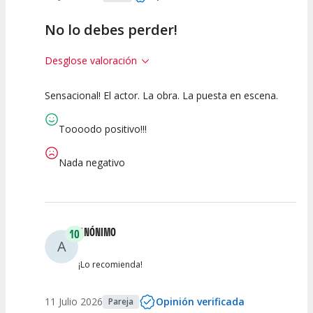
No lo debes perder!
Desglose valoración
Sensacional! El actor. La obra. La puesta en escena.
10
10
10
Calidad del
Puesta en
Interpretación
Toooodo positivo!!!
Espectáculo
Escena
artística
Nada negativo
ANÓNIMO
10
A
¡Lo recomienda!
11 Julio 2026
Opinión verificada
Pareja