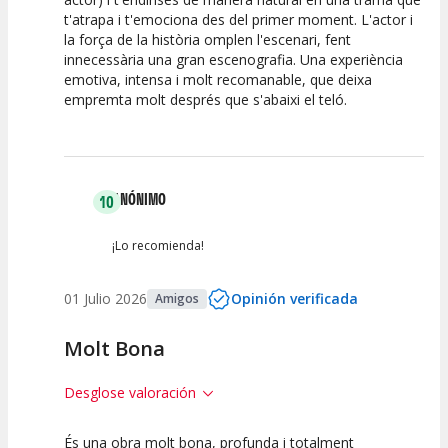
t'atrapa i t'emociona des del primer moment. L'actor i
la força de la història omplen l'escenari, fent
innecessària una gran escenografia. Una experiència
emotiva, intensa i molt recomanable, que deixa
empremta molt després que s'abaixi el teló.
ANÓNIMO
10
¡Lo recomienda!
01 Julio 2026
Opinión verificada
Amigos
Molt Bona
Desglose valoración
És una obra molt bona, profunda i totalment
10
10
10