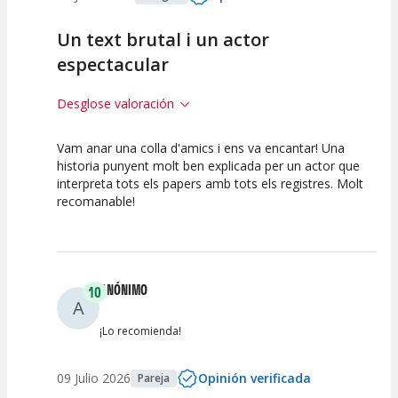
Un text brutal i un actor
espectacular
Desglose valoración
Vam anar una colla d'amics i ens va encantar! Una
10
10
10
historia punyent molt ben explicada per un actor que
interpreta tots els papers amb tots els registres. Molt
Calidad del
Puesta en
Interpretación
recomanable!
Espectáculo
Escena
artística
ANÓNIMO
10
A
¡Lo recomienda!
09 Julio 2026
Opinión verificada
Pareja