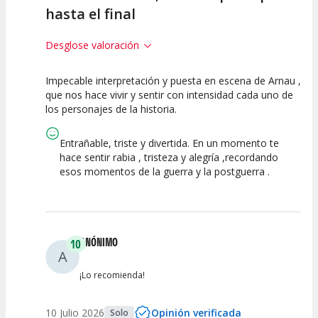
hasta el final
Desglose valoración
Impecable interpretación y puesta en escena de Arnau ,
10
10
10
que nos hace vivir y sentir con intensidad cada uno de
los personajes de la historia.
Calidad del
Puesta en
Interpretación
Espectáculo
Escena
artística
Entrañable, triste y divertida. En un momento te
hace sentir rabia , tristeza y alegría ,recordando
esos momentos de la guerra y la postguerra .
ANÓNIMO
10
A
¡Lo recomienda!
10 Julio 2026
Opinión verificada
Solo