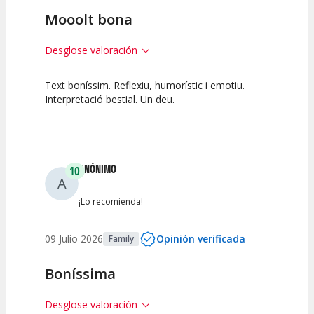
Mooolt bona
Desglose valoración
Text boníssim. Reflexiu, humorístic i emotiu.
10
10
10
Interpretació bestial. Un deu.
Calidad del
Puesta en
Interpretación
Espectáculo
Escena
artística
ANÓNIMO
10
A
¡Lo recomienda!
09 Julio 2026
Opinión verificada
Family
Boníssima
Desglose valoración