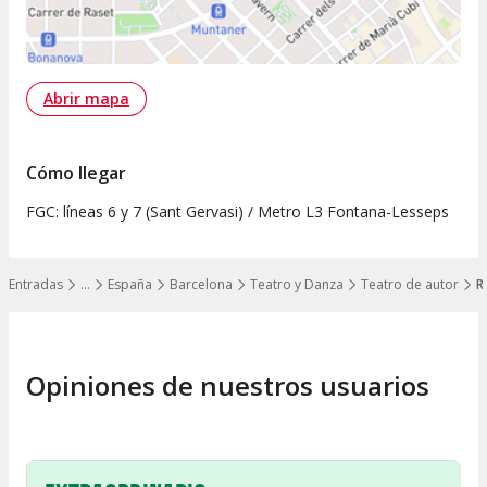
Abrir mapa
Cómo llegar
FGC: líneas 6 y 7 (Sant Gervasi) / Metro L3 Fontana-Lesseps
Entradas
…
España
Barcelona
Teatro y Danza
Teatro de autor
R
Mostrar todos los niveles
Opiniones de nuestros usuarios