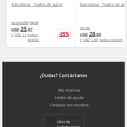
Barcelona · Teatro de autor
Barcelona · Teatro de au
desde
USD
34
.
62
25
desde
USD
.
97
28
-
25
%
USD
.
85
+
USD
2
.
89
gastos
gestión
+
USD
2
.
89
gastos gestión
¿Dudas? Contáctanos
Mis reservas
Centro de ayuda
Contacta con nosotros
Libro de
reclamaciones