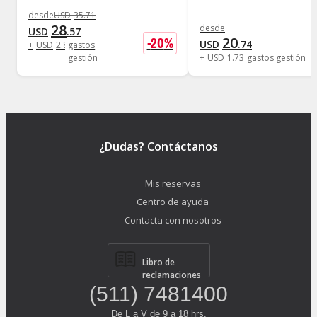
desde
USD
35
.
71
28
desde
USD
.
57
20
-
20
%
USD
.
74
+
USD
2
.
88
gastos
gestión
+
USD
1
.
73
gastos gestión
¿Dudas? Contáctanos
Mis reservas
Centro de ayuda
Contacta con nosotros
Libro de
reclamaciones
(511) 7481400
De L a V de 9 a 18 hrs.