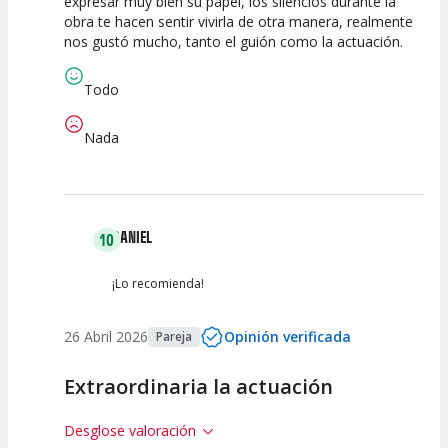
expresar muy bien su papel, los silencios durante la
Calidad del
Puesta en
Interpretación
obra te hacen sentir vivirla de otra manera, realmente
Espectáculo
Escena
artística
nos gustó mucho, tanto el guión como la actuación.
Todo
Nada
DANIEL
10
¡Lo recomienda!
26 Abril 2026
Opinión verificada
Pareja
Extraordinaria la actuación
Desglose valoración