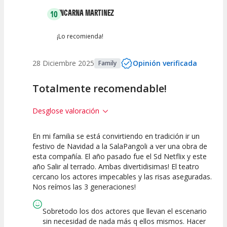
ENCARNA MARTINEZ
10
¡Lo recomienda!
28 Diciembre 2025
Opinión verificada
Family
Totalmente recomendable!
Desglose valoración
En mi familia se está convirtiendo en tradición ir un
10
10
10
festivo de Navidad a la SalaPangoli a ver una obra de
esta compañía. El año pasado fue el Sd Netflix y este
Calidad del
Puesta en
Interpretación
año Salir al terrado. Ambas divertidisimas! El teatro
Espectáculo
Escena
artística
cercano los actores impecables y las risas aseguradas.
Nos reímos las 3 generaciones!
Sobretodo los dos actores que llevan el escenario
sin necesidad de nada más q ellos mismos. Hacer