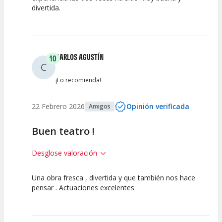
divertida.
Calidad del
Puesta en
Interpretación
Espectáculo
Escena
artística
CARLOS AGUSTÍN
10
C
¡Lo recomienda!
22 Febrero 2026
Opinión verificada
Amigos
Buen teatro !
Desglose valoración
Una obra fresca , divertida y que también nos hace
10
10
10
pensar . Actuaciones excelentes.
Calidad del
Puesta en
Interpretación
Espectáculo
Escena
artística