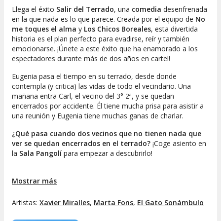
Llega el éxito
Salir del Terrado
, una
comedia
desenfrenada
en la que nada es lo que parece. Creada por el equipo de
No
me toques el alma
y
Los Chicos Boreales
, esta divertida
historia es el plan perfecto para evadirse, reír y también
emocionarse. ¡Únete a este éxito que ha enamorado a los
espectadores durante más de dos años en cartel!
Eugenia pasa el tiempo en su terrado, desde donde
contempla (y critica) las vidas de todo el vecindario. Una
mañana entra Carl, el vecino del 3° 2ª, y se quedan
encerrados por accidente. Él tiene mucha prisa para asistir a
una reunión y Eugenia tiene muchas ganas de charlar.
¿Qué pasa cuando dos vecinos que no tienen nada que
ver se quedan encerrados en el terrado?
¡Coge asiento en
la
Sala Pangolí
para empezar a descubrirlo!
Ficha técnica:
Mostrar más
Guion y dirección:
Xavier Miralles
Artistas:
Xavier Miralles
Intérpretes:
Marta Fons y Xavier Miralles
,
Marta Fons
,
El Gato Sonámbulo
Compañía:
El Gato Sonámbulo