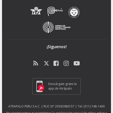
¡Síguenos!
Descárgate gratis la
app de Atrápalo
ATRAPALO PERU S.A.C. | RUC N° 20392980157 | Tel: (511) 748-1400
No promovemos ni permitimos la explotación sexual de niños, niñas y