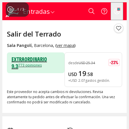
1
/
3
Entradas
Salir del Terrado
Sala Pangolí
,
Barcelona
, (
ver mapa
)
EXTRAORDINARIO
-
23
%
desde
USD
25
.
34
9.3
773
opiniones
19
USD
.
58
+
USD
2
.
07
gastos gestión
Este proveedor no acepta cambios ni devoluciones. Revisa
atentamente tu pedido antes de efectuar la confirmación. Una vez
confirmado no podrá ser modificado ni cancelado.