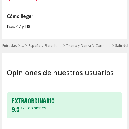
Cómo llegar
Bus: 47 y H8
Entradas
…
España
Barcelona
Teatro y Danza
Comedia
Salir de
Mostrar todos los niveles
Opiniones de nuestros usuarios
EXTRAORDINARIO
9.3
773
opiniones