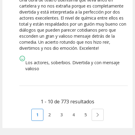
10
10
10
cartelera y no nos extraña porque es completamente
divertida y está interpretada a la perfección por dos
Calidad del
Puesta en
Interpretación
actores execelentes. El nivel de química entre ellos es
Espectáculo
Escena
artística
total y están respaldados por un guión muy bueno con
diálogos que pueden parecer cotidianos pero que
esconden un gran y valioso mensaje detrás de la
comedia. Un acierto rotundo que nos hizo reir,
divertirnos y nos dio emoción. Excelente!
Los actores, soberbios. Divertida y con mensaje
valioso
1 - 10 de 773 resultados
1
2
3
4
5