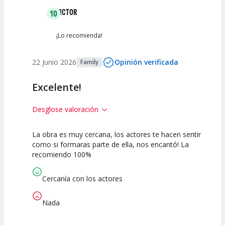
VICTOR
10
¡Lo recomienda!
22 Junio 2026
Opinión verificada
Family
Excelente!
Desglose valoración
La obra es muy cercana, los actores te hacen sentir
10
10
10
como si formaras parte de ella, nos encantó! La
recomiendo 100%
Calidad del
Puesta en
Interpretación
Espectáculo
Escena
artística
Cercanía con los actores
Nada