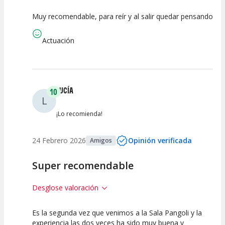
Muy recomendable, para reír y al salir quedar pensando
10
10
10
Calidad del
Puesta en
Interpretación
Actuación
Espectáculo
Escena
artística
LUCÍA
10
L
¡Lo recomienda!
24 Febrero 2026
Opinión verificada
Amigos
Super recomendable
Desglose valoración
Es la segunda vez que venimos a la Sala Pangoli y la
10
10
10
experiencia las dos veces ha sido muy buena y