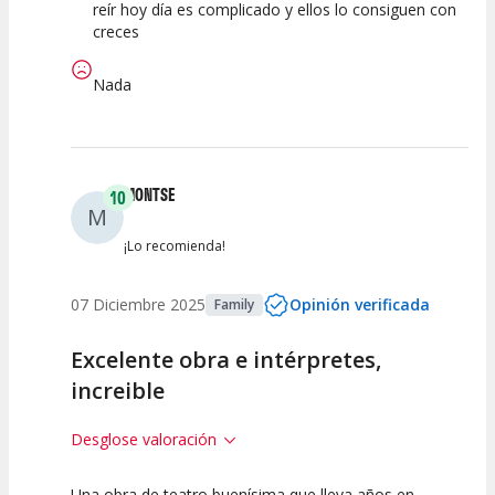
reír hoy día es complicado y ellos lo consiguen con
creces
Nada
MONTSE
10
M
¡Lo recomienda!
07 Diciembre 2025
Opinión verificada
Family
Excelente obra e intérpretes,
increible
Desglose valoración
Una obra de teatro buenísima que lleva años en