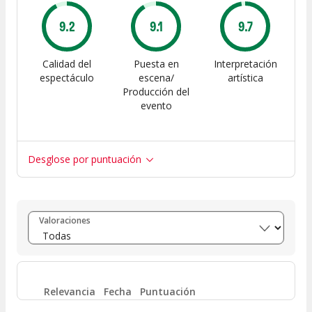
9.2
9.1
9.7
Calidad del
Puesta en
Interpretación
espectáculo
escena/
artística
Producción del
evento
Desglose por puntuación
Entre 8 y 10
(
772
)
Valoraciones
Entre 6 y 8
(
58
)
Entre 4 y 6
(
16
)
Relevancia
Fecha
Puntuación