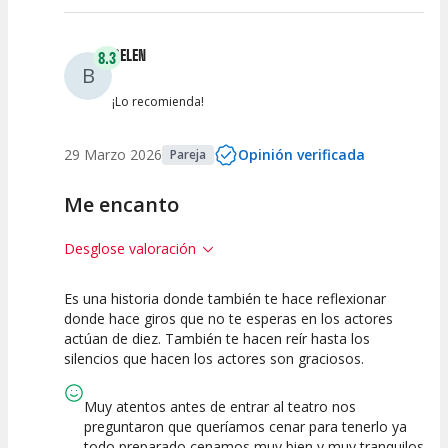
BELEN
8.3
B
¡Lo recomienda!
29 Marzo 2026
Opinión verificada
Pareja
Me encanto
Desglose valoración
Es una historia donde también te hace reflexionar
7.5
7.5
10
donde hace giros que no te esperas en los actores
actúan de diez. También te hacen reír hasta los
Calidad del
Puesta en
Interpretación
silencios que hacen los actores son graciosos.
Espectáculo
Escena
artística
Muy atentos antes de entrar al teatro nos
preguntaron que queríamos cenar para tenerlo ya
todo preparado cenamos muy bien y muy tranquilos