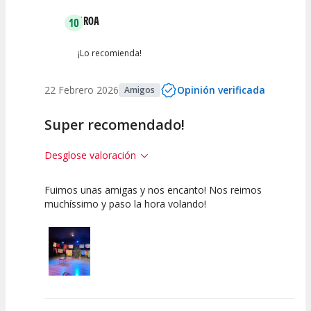
AROA
10
¡Lo recomienda!
22 Febrero 2026
Opinión verificada
Amigos
Super recomendado!
Desglose valoración
Fuimos unas amigas y nos encanto! Nos reimos
10
10
10
muchíssimo y paso la hora volando!
Calidad del
Puesta en
Interpretación
Espectáculo
Escena
artística