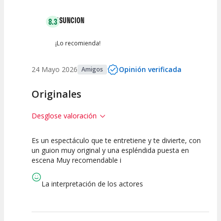
Entre 2 y 4
(
7
)
ASUNCION
8.3
Entre 0 y 2
(
4
)
¡Lo recomienda!
24 Mayo 2026
Opinión verificada
Amigos
Originales
Desglose valoración
Es un espectáculo que te entretiene y te divierte, con
7.5
7.5
10
un guion muy original y una espléndida puesta en
escena Muy recomendable i
Calidad del
Puesta en
Interpretación
Espectáculo
Escena
artística
La interpretación de los actores