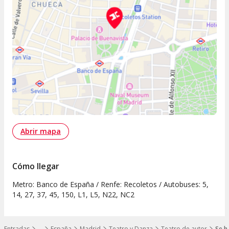
Abrir mapa
Cómo llegar
Metro: Banco de España / Renfe: Recoletos / Autobuses: 5,
14, 27, 37, 45, 150, L1, L5, N22, NC2
Entradas
…
España
Madrid
Teatro y Danza
Teatro de autor
Se h