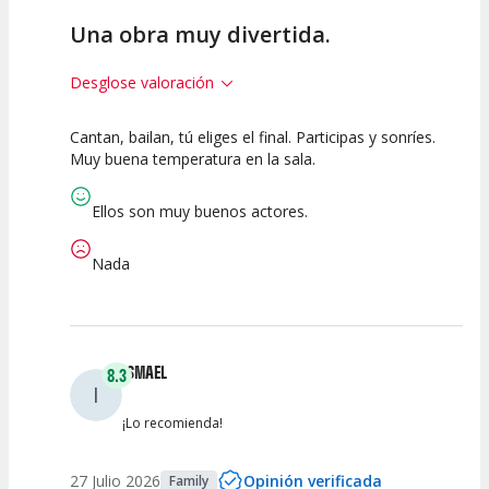
Una obra muy divertida.
Desglose valoración
Cantan, bailan, tú eliges el final. Participas y sonríes.
7.5
10
10
Muy buena temperatura en la sala.
Calidad del
Puesta en
Interpretación
Espectáculo
Escena
artística
Ellos son muy buenos actores.
Nada
ISMAEL
8.3
I
¡Lo recomienda!
27 Julio 2026
Opinión verificada
Family