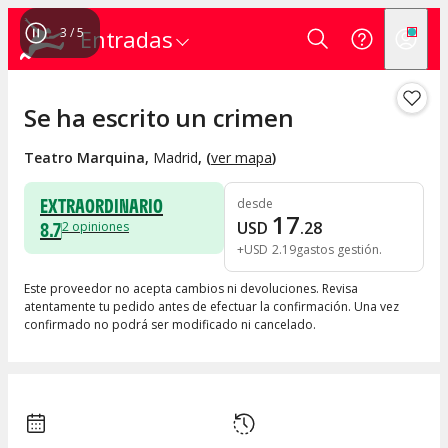
4
/
5
Entradas
Se ha escrito un crimen
Teatro Marquina
,
Madrid
, (
ver mapa
)
EXTRAORDINARIO
desde
17
8.7
USD
.
28
2
opiniones
+
USD
2
.
19
gastos gestión
Este proveedor no acepta cambios ni devoluciones. Revisa
atentamente tu pedido antes de efectuar la confirmación. Una vez
confirmado no podrá ser modificado ni cancelado.