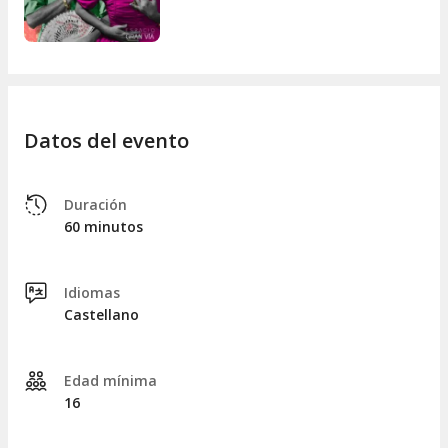
mejor precio y prepárate para vivir una experiencia tan
intensa como inesperada. Porque, como bien dicen, que Dios
las coja confesadas? ¡y a ti también!
Datos del evento
Duración
60 minutos
Idiomas
Castellano
Edad mínima
16