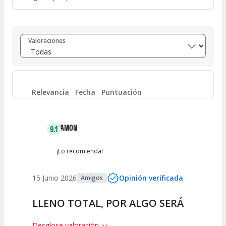
Entre 8 y 10
(
6
)
Valoraciones
Entre 6 y 8
(
0
)
Entre 4 y 6
(
0
)
Relevancia
Fecha
Puntuación
Entre 2 y 4
(
0
)
RAMON
9.1
Entre 0 y 2
(
0
)
¡Lo recomienda!
15 Junio 2026
Opinión verificada
Amigos
LLENO TOTAL, POR ALGO SERÁ
Desglose valoración