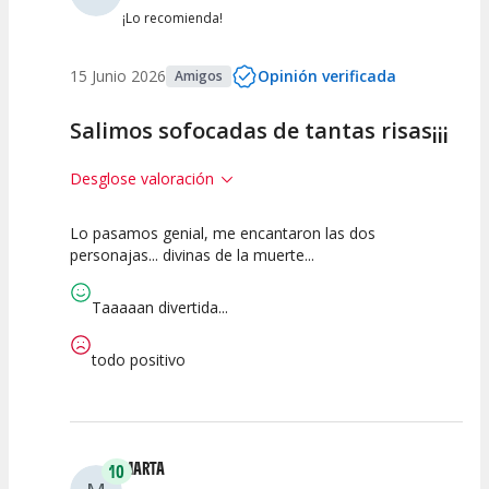
¡Lo recomienda!
15 Junio 2026
Opinión verificada
Amigos
Salimos sofocadas de tantas risas¡¡¡
Desglose valoración
Lo pasamos genial, me encantaron las dos
10
10
10
personajas... divinas de la muerte...
Calidad del
Puesta en
Interpretación
Espectáculo
Escena
artística
Taaaaan divertida...
todo positivo
MARTA
10