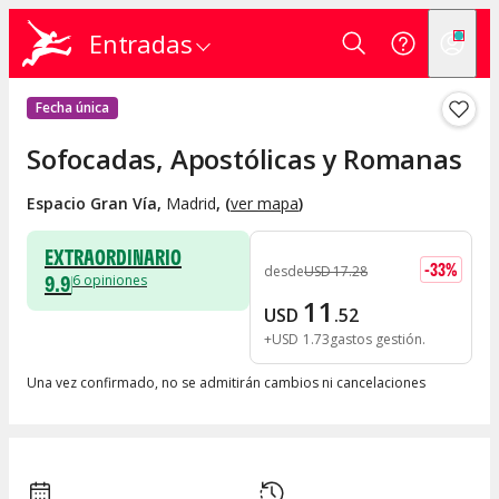
Entradas
Fecha única
Sofocadas, Apostólicas y Romanas
Espacio Gran Vía
,
Madrid
, (
ver mapa
)
EXTRAORDINARIO
-
33
%
desde
USD
17
.
28
9.9
6
opiniones
11
USD
.
52
+
USD
1
.
73
gastos gestión
Una vez confirmado, no se admitirán cambios ni cancelaciones