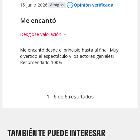
15 Junio 2026
Opinión verificada
Amigos
Me encantó
Desglose valoración
Me encantó desde el principio hasta al final! Muy
10
10
10
divertido el espectáculo y los actores geniales!
Recomendado 100%
Calidad del
Puesta en
Interpretación
Espectáculo
Escena
artística
1 - 6 de 6 resultados
TAMBIÉN TE PUEDE INTERESAR