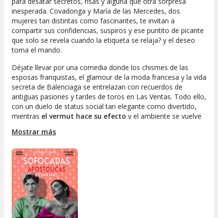
para desatar secretos, risas y alguna que otra sorpresa
inesperada. Covadonga y María de las Mercedes, dos
mujeres tan distintas como fascinantes, te invitan a
compartir sus confidencias, suspiros y ese puntito de picante
que solo se revela cuando la etiqueta se relaja? y el deseo
toma el mando.
Déjate llevar por una comedia donde los chismes de las
esposas franquistas, el glamour de la moda francesa y la vida
secreta de Balenciaga se entrelazan con recuerdos de
antiguas pasiones y tardes de toros en Las Ventas. Todo ello,
con un duelo de status social tan elegante como divertido,
mientras
el vermut hace su efecto
y el ambiente se vuelve
cada vez más eléctrico.
Mostrar más
Si buscas espectáculos al mejor precio y con un toque
diferente, esta obra es tu oportunidad perfecta para disfrutar
de una tarde memorable, llena de ironía, humor y esa energía
que solo las grandes historias pueden ofrecer. Porque en
este rincón de Madrid, ni el calor ni los secretos se pueden
controlar?
¡Ave María Purísima!
Reserva ya tu entrada en nuestra sección de espectáculos al