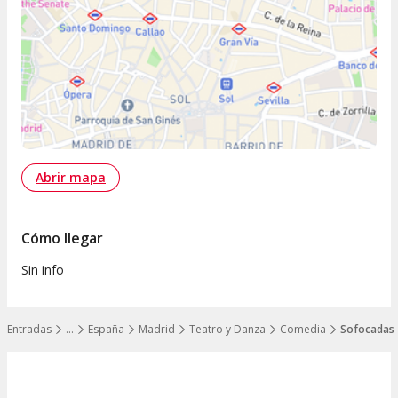
Abrir mapa
Cómo llegar
Sin info
Entradas
…
España
Madrid
Teatro y Danza
Comedia
Sofocadas,
Mostrar todos los niveles