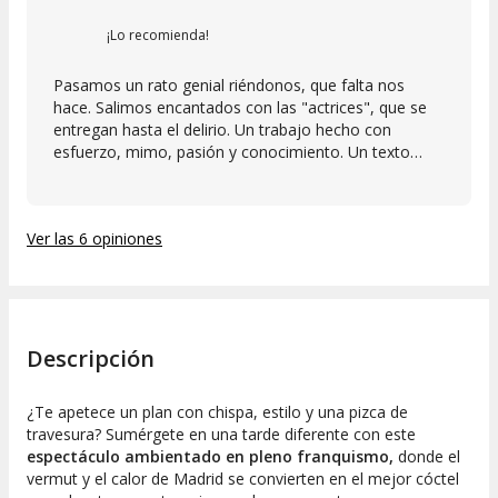
¡Lo recomienda!
Pasamos un rato genial riéndonos, que falta nos
hace. Salimos encantados con las "actrices", que se
entregan hasta el delirio. Un trabajo hecho con
esfuerzo, mimo, pasión y conocimiento. Un texto
cómico pero con enjundia, que era potenciado por los
protagonistas. Nos reímos de los años oscuros que
echan de menos algunos. Españolas en conserva de
Ver las 6 opiniones
un regimen atroz, que ojalá no vuelva.
Descripción
¿Te apetece un plan con chispa, estilo y una pizca de
travesura? Sumérgete en una tarde diferente con este
espectáculo ambientado en pleno franquismo,
donde el
vermut y el calor de Madrid se convierten en el mejor cóctel