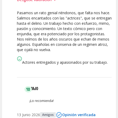
Pasamos un rato genial riéndonos, que falta nos hace.
10
7.5
10
Salimos encantados con las "actrices", que se entregan
hasta el delirio. Un trabajo hecho con esfuerzo, mimo,
Calidad del
Puesta en
Interpretación
pasión y conocimiento. Un texto cómico pero con
Espectáculo
Escena
artística
enjundia, que era potenciado por los protagonistas.
Nos reímos de los años oscuros que echan de menos
algunos. Españolas en conserva de un regimen atroz,
que ojalá no vuelva.
Actores entregados y apasionados por su trabajo.
MAJO
10
¡Lo recomienda!
13 Junio 2026
Opinión verificada
Amigos