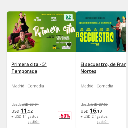
9.2
Primera cita - 5ª
El secuestro, de Fran
Temporada
Nortes
Madrid · Comedia
Madrid · Comedia
desde
USD
23
.
04
desde
USD
27
.
65
11
16
USD
.
52
USD
.
13
-
50
%
+
USD
1
.
73
gastos
+
USD
2
.
19
gastos
gestión
gestión