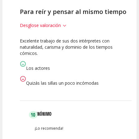
Para reír y pensar al mismo tiempo
Desglose valoración
Excelente trabajo de sus dos intérpretes con
10
10
10
naturalidad, carisma y dominio de los tiempos
cómicos.
Calidad del
Puesta en
Interpretación
Espectáculo
Escena
artística
Los actores
Quizás las sillas un poco incómodas
ANÓNIMO
10
¡Lo recomienda!