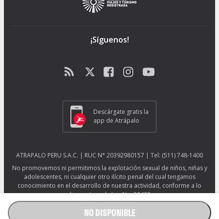
¡Síguenos!
Descárgate gratis la
app de Atrápalo
ATRAPALO PERU S.A.C. | RUC N° 20392980157 | Tel: (511) 748-1400
No promovemos ni permitimos la explotación sexual de niños, niñas y
adolescentes, ni cualquier otro ilícito penal del cual tengamos
conocimiento en el desarrollo de nuestra actividad, conforme a lo
dispuesto en la Ley No. 29408.
Más información sobre protección ESNNA.
Ver afiche ESNNA.
NO DISPONIBLE