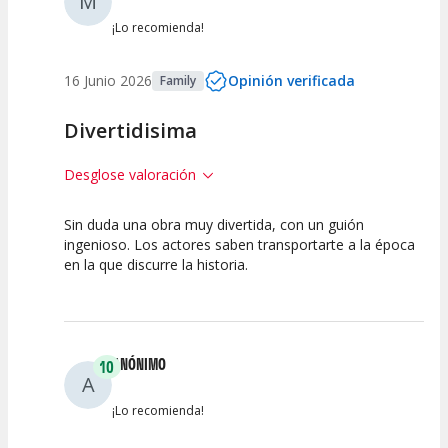
M
¡Lo recomienda!
16 Junio 2026
Opinión verificada
Family
Divertidisima
Desglose valoración
Sin duda una obra muy divertida, con un guión
10
10
10
ingenioso. Los actores saben transportarte a la época
en la que discurre la historia.
Calidad del
Puesta en
Interpretación
Espectáculo
Escena
artística
ANÓNIMO
10
A
¡Lo recomienda!