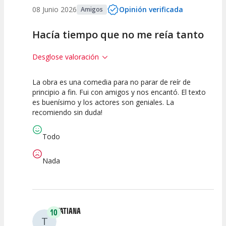
08 Junio 2026
Opinión verificada
Amigos
Hacía tiempo que no me reía tanto
Desglose valoración
La obra es una comedia para no parar de reír de
10
10
10
principio a fin. Fui con amigos y nos encantó. El texto
es buenísimo y los actores son geniales. La
Calidad del
Puesta en
Interpretación
recomiendo sin duda!
Espectáculo
Escena
artística
Todo
Nada
TATIANA
10
T