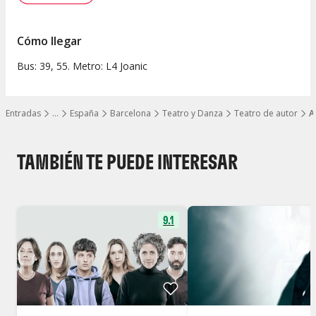
Cómo llegar
Bus: 39, 55. Metro: L4 Joanic
Entradas
…
España
Barcelona
Teatro y Danza
Teatro de autor
A
Mostrar todos los niveles
TAMBIÉN TE PUEDE INTERESAR
9.1