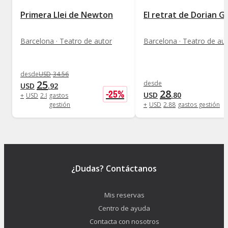
Primera Llei de Newton
El retrat de Dorian G
Barcelona · Teatro de autor
Barcelona · Teatro de au
desde
USD
34
.
56
25
desde
USD
.
92
28
-
25
%
USD
.
80
+
USD
2
.
88
gastos
gestión
+
USD
2
.
88
gastos gestión
¿Dudas? Contáctanos
Mis reservas
Centro de ayuda
Contacta con nosotros