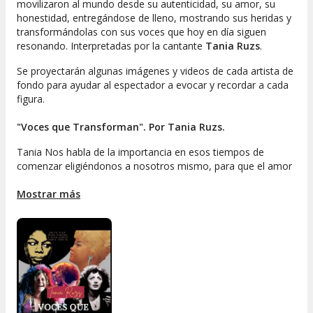
movilizaron al mundo desde su autenticidad, su amor, su
honestidad, entregándose de lleno, mostrando sus heridas y
transformándolas con sus voces que hoy en día siguen
resonando. Interpretadas por la cantante
Tania Ruzs
.
Se proyectarán algunas imágenes y videos de cada artista de
fondo para ayudar al espectador a evocar y recordar a cada
figura.
"Voces que Transforman". Por Tania Ruzs.
Tania Nos habla de la importancia en esos tiempos de
comenzar eligiéndonos a nosotros mismo, para que el amor
no dependa, no caiga en apegos, la relevancia de aprender a
amarnos y sostenernos antes de proyectar nuestras
Mostrar más
carencias en figuras externas.