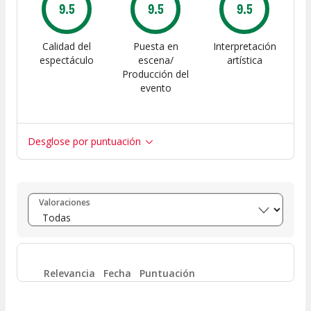
9.5
9.5
9.5
Calidad del
Puesta en
Interpretación
espectáculo
escena/
artística
Producción del
evento
Desglose por puntuación
Entre 8 y 10
(
4
)
Valoraciones
Entre 6 y 8
(
1
)
Entre 4 y 6
(
0
)
Relevancia
Fecha
Puntuación
Entre 2 y 4
(
0
)