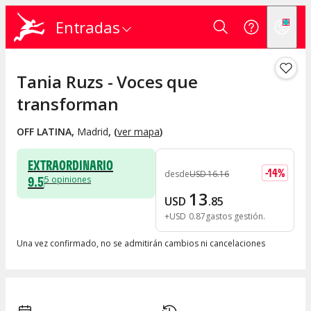
Entradas
Tania Ruzs - Voces que
transforman
OFF LATINA
,
Madrid
, (
ver mapa
)
EXTRAORDINARIO
-
14
%
desde
USD
16
.
16
9.5
5
opiniones
13
USD
.
85
+
USD
0
.
87
gastos gestión
Una vez confirmado, no se admitirán cambios ni cancelaciones