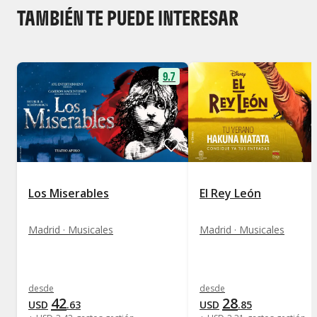
TAMBIÉN TE PUEDE INTERESAR
9.7
Los Miserables
El Rey León
Madrid · Musicales
Madrid · Musicales
desde
desde
42
28
USD
.
63
USD
.
85