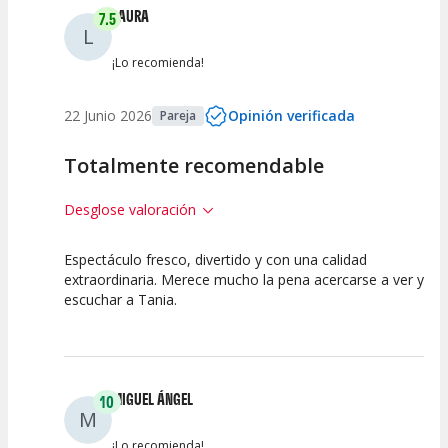
LAURA
7.5
L
Entre 0 y 2
(
0
)
¡Lo recomienda!
22 Junio 2026
Opinión verificada
Pareja
Totalmente recomendable
Desglose valoración
Espectáculo fresco, divertido y con una calidad
7.5
7.5
7.5
extraordinaria. Merece mucho la pena acercarse a ver y
escuchar a Tania.
Calidad del
Puesta en
Interpretación
Espectáculo
Escena
artística
MIGUEL ÁNGEL
10
M
¡Lo recomienda!