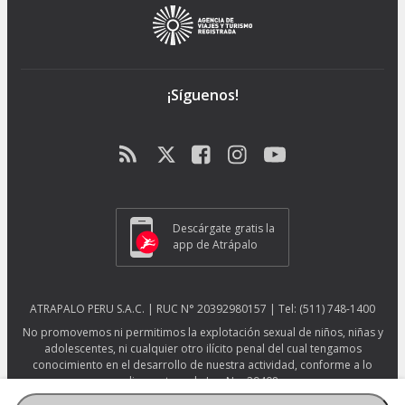
¡Síguenos!
Descárgate gratis la
app de Atrápalo
ATRAPALO PERU S.A.C. | RUC N° 20392980157 | Tel: (511) 748-1400
No promovemos ni permitimos la explotación sexual de niños, niñas y
adolescentes, ni cualquier otro ilícito penal del cual tengamos
conocimiento en el desarrollo de nuestra actividad, conforme a lo
dispuesto en la Ley No. 29408.
Más información sobre protección ESNNA.
Ver afiche ESNNA.