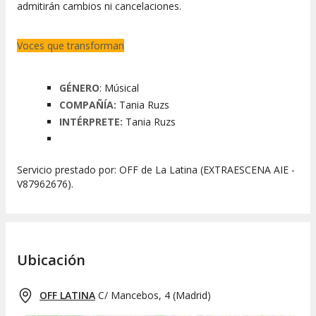
admitirán cambios ni cancelaciones.
Voces que transforman
GÉNERO
: Músical
COMPAÑÍA:
Tania Ruzs
INTÉRPRETE:
Tania Ruzs
Servicio prestado por: OFF de La Latina (EXTRAESCENA AIE -
V87962676).
Ubicación
OFF LATINA
C/ Mancebos, 4
(
Madrid
)