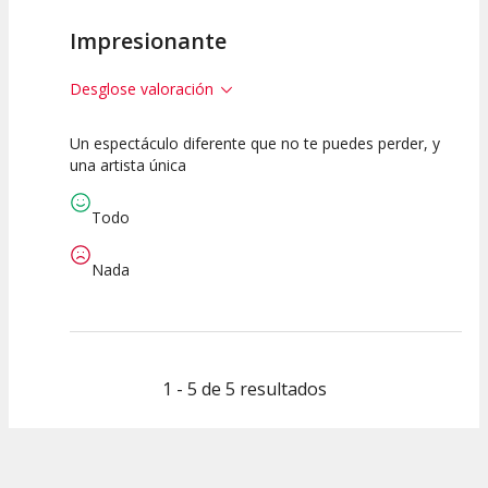
Impresionante
Desglose valoración
Un espectáculo diferente que no te puedes perder, y
10
10
10
una artista única
Calidad del
Puesta en
Interpretación
Espectáculo
Escena
artística
Todo
Nada
1 - 5 de 5 resultados