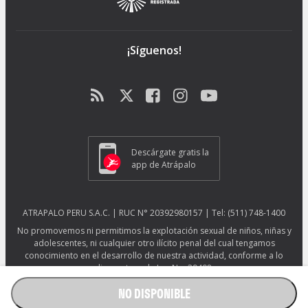
¡Síguenos!
Descárgate gratis la
app de Atrápalo
ATRAPALO PERU S.A.C. | RUC N° 20392980157 | Tel: (511) 748-1400
No promovemos ni permitimos la explotación sexual de niños, niñas y
adolescentes, ni cualquier otro ilícito penal del cual tengamos
conocimiento en el desarrollo de nuestra actividad, conforme a lo
dispuesto en la Ley No. 29408.
Más información sobre protección ESNNA.
Ver afiche ESNNA.
NO DISPONIBLE