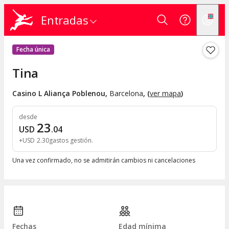
Entradas
Fecha única
Tina
Casino L Aliança Poblenou
,
Barcelona
, (
ver mapa
)
desde
23
USD
.
04
+
USD
2
.
30
gastos gestión
Una vez confirmado, no se admitirán cambios ni cancelaciones
Fechas
Edad mínima