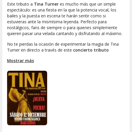
Este tributo a
Tina Turner
es mucho más que un simple
espectáculo: es una fiesta en la que la potencia vocal, los
bailes y la puesta en escena te harán sentir como si
estuvieras ante la mismísima leyenda. Perfecto para
nostálgicos, fans de siempre o para quienes simplemente
quieren pasar una velada cantando y disfrutando al máximo.
No te pierdas la ocasión de experimentar la magia de Tina
Turner en directo a través de este
concierto tributo
pensado para todos los públicos y a precios que te
Mostrar más
encantarán. ¡Hazte con tus entradas y déjate llevar por el
inconfundible espíritu de una auténtica diva!