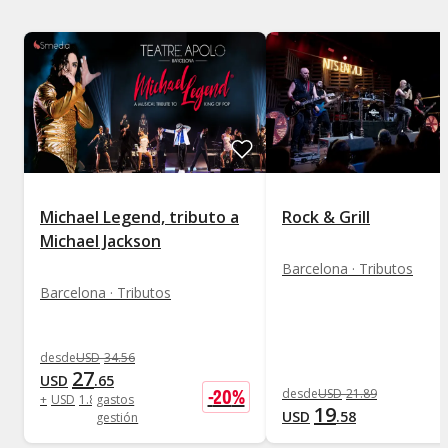
Michael Legend, tributo a
Rock & Grill
Michael Jackson
Barcelona · Tributos
Barcelona · Tributos
desde
USD
34
.
56
27
USD
.
65
-
20
%
desde
USD
21
.
89
+
USD
1
.
80
gastos
19
USD
.
58
gestión