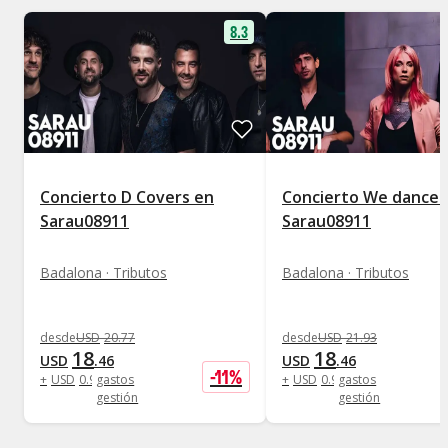
8.3
Concierto D Covers en
Concierto We dance a
Sarau08911
Sarau08911
Badalona · Tributos
Badalona · Tributos
desde
USD
20
.
77
desde
USD
21
.
93
18
18
USD
.
46
USD
.
46
-
11
%
+
USD
0
.
92
gastos
+
USD
0
.
92
gastos
gestión
gestión