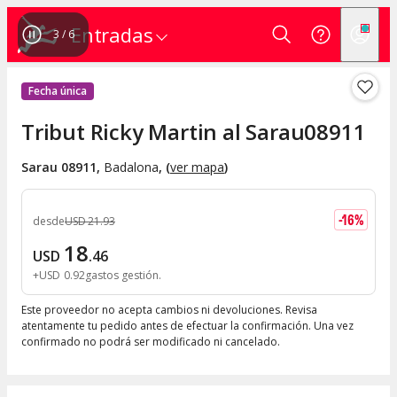
Entradas
3
/
6
Fecha única
Tribut Ricky Martin al Sarau08911
Sarau 08911
,
Badalona
, (
ver mapa
)
-
16
%
desde
USD
21
.
93
18
USD
.
46
+
USD
0
.
92
gastos gestión
Este proveedor no acepta cambios ni devoluciones. Revisa
atentamente tu pedido antes de efectuar la confirmación. Una vez
confirmado no podrá ser modificado ni cancelado.