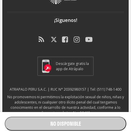
¡Síguenos!
Descárgate gratis la
app de Atrápalo
ATRAPALO PERU S.A.C. | RUC N° 20392980157 | Tel: (511) 748-1400
No promovemos ni permitimos la explotación sexual de niños, niñas y
adolescentes, ni cualquier otro ilícito penal del cual tengamos
conocimiento en el desarrollo de nuestra actividad, conforme a lo
dispuesto en la Ley No. 29408.
Más información sobre protección ESNNA.
Ver afiche ESNNA.
NO DISPONIBLE