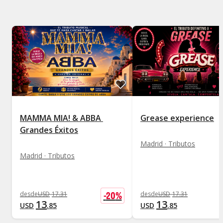
MAMMA MIA! & ABBA 
Grease experience
Grandes Éxitos
Madrid · Tributos
Madrid · Tributos
-
20
%
desde
USD
17
.
31
desde
USD
17
.
31
13
13
USD
.
85
USD
.
85