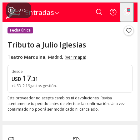
3
/
5
Entradas
Fecha única
Tributo a Julio Iglesias
Teatro Marquina
,
Madrid
, (
ver mapa
)
desde
17
USD
.
31
+
USD
2
.
19
gastos gestión
Este proveedor no acepta cambios ni devoluciones. Revisa
atentamente tu pedido antes de efectuar la confirmación. Una vez
confirmado no podrá ser modificado ni cancelado.