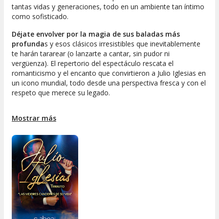
tantas vidas y generaciones, todo en un ambiente tan íntimo
como sofisticado.
Déjate envolver por la magia de sus baladas más
profunda
s y esos clásicos irresistibles que inevitablemente
te harán tararear (o lanzarte a cantar, sin pudor ni
vergüenza). El repertorio del espectáculo rescata el
romanticismo y el encanto que convirtieron a Julio Iglesias en
un icono mundial, todo desde una perspectiva fresca y con el
respeto que merece su legado.
Este tributo no pretende copiar, sino despertar las
Mostrar más
emociones y recuerdos que solo una voz inconfundible
puede provocar. Es una invitación a sentir de nuevo la pasión,
la nostalgia y esa chispa especial que Julio Iglesias supo
transmitir como nadie.
No pierdas la oportunidad de disfrutar del
Tributo a Julio
Iglesias
en pleno corazón de Madrid. Una noche para
reencontrarte con esos grandes éxitos que siguen tan vivos
como siempre. ¿Te apuntas a viajar al pasado sin moverte de
tu butaca?