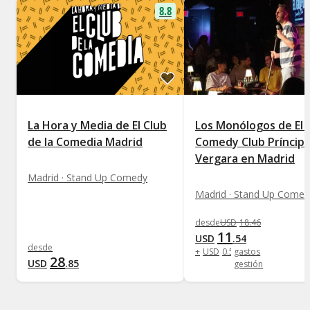
8.8
La Hora y Media de El Club
Los Monólogos de El 
de la Comedia Madrid
Comedy Club Príncip
Vergara en Madrid
Madrid · Stand Up Comedy
Madrid · Stand Up Comed
desde
USD
18
.
46
11
USD
.
54
desde
+
USD
0
.
58
gastos
28
USD
.
85
gestión