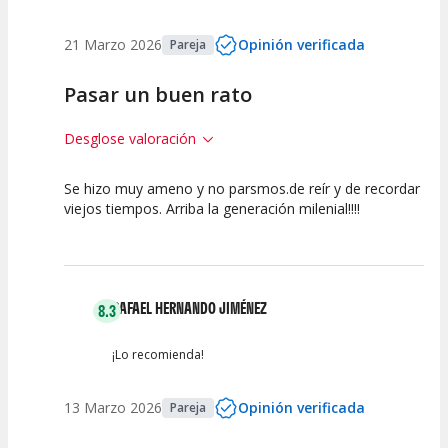
21 Marzo 2026
Opinión verificada
Pareja
Pasar un buen rato
Desglose valoración
Se hizo muy ameno y no parsmos.de reír y de recordar
7.5
7.5
10
viejos tiempos. Arriba la generación milenial!!!!
Calidad del
Puesta en
Interpretación
Espectáculo
Escena
artística
RAFAEL HERNANDO JIMÉNEZ
8.3
¡Lo recomienda!
13 Marzo 2026
Opinión verificada
Pareja