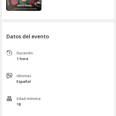
molabas (sin WiFi)
es el plan perfecto para desconectar de
la rutina y reencontrarte con esas pequeñas cosas que nos
hacían felices... ¡sin contraseña!
Datos del evento
Duración
1 hora
Idiomas
Español
Edad mínima
18