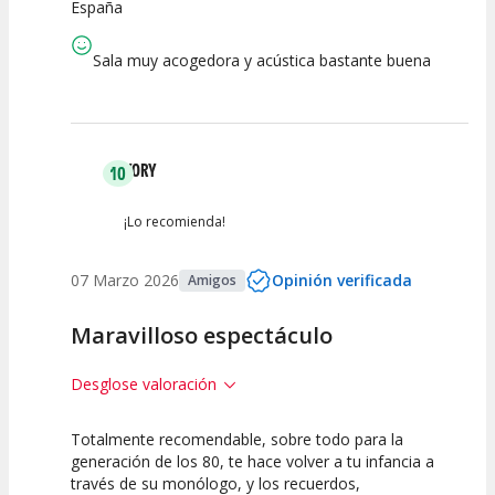
España
Sala muy acogedora y acústica bastante buena
KORY
10
¡Lo recomienda!
07 Marzo 2026
Opinión verificada
Amigos
Maravilloso espectáculo
Desglose valoración
Totalmente recomendable, sobre todo para la
10
10
10
generación de los 80, te hace volver a tu infancia a
través de su monólogo, y los recuerdos,
Calidad del
Puesta en
Interpretación