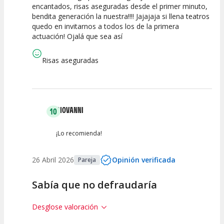
encantados, risas aseguradas desde el primer minuto,
bendita generación la nuestra!!!! Jajajaja si llena teatros
Calidad del
Puesta en
Interpretación
quedo en invitarnos a todos los de la primera
Espectáculo
Escena
artística
actuación! Ojalá que sea así
Risas aseguradas
GIOVANNI
10
¡Lo recomienda!
26 Abril 2026
Opinión verificada
Pareja
Sabía que no defraudaría
Desglose valoración