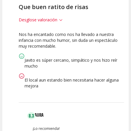
Que buen ratito de risas
Desglose valoración
Nos ha encantado como nos ha llevado a nuestra
7.5
10
10
infancia con mucho humor, sin duda un espectáculo
muy recomendable.
Calidad del
Puesta en
Interpretación
Espectáculo
Escena
artística
Javito es súper cercano, simpático y nos hizo reír
mucho
El local aun estando bien necesitaria hacer alguna
mejora
LAURA
8.3
¡Lo recomienda!