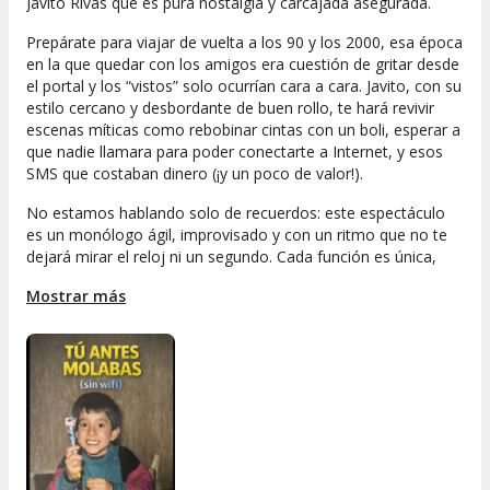
Javito Rivas que es pura nostalgia y carcajada asegurada.
Prepárate para viajar de vuelta a los 90 y los 2000, esa época
en la que quedar con los amigos era cuestión de gritar desde
el portal y los “vistos” solo ocurrían cara a cara. Javito, con su
estilo cercano y desbordante de buen rollo, te hará revivir
escenas míticas como rebobinar cintas con un boli, esperar a
que nadie llamara para poder conectarte a Internet, y esos
SMS que costaban dinero (¡y un poco de valor!).
No estamos hablando solo de recuerdos: este espectáculo
es un monólogo ágil, improvisado y con un ritmo que no te
dejará mirar el reloj ni un segundo. Cada función es única,
porque Javito Rivas sabe cómo conectar con el público y
Mostrar más
convertir cada noche en un show irrepetible. Además, si eres
fan de su humor fresco en Instagram, TikTok o YouTube,
ahora tienes la oportunidad de disfrutarlo en directo, sin
pantallas de por medio y con la energía que solo se vive en el
teatro.
Si alguna vez tuviste un Nokia, grabaste canciones de la radio
o sabías que había que volver a casa cuando se encendían
las farolas, este espectáculo te va a encantar.
Tú antes