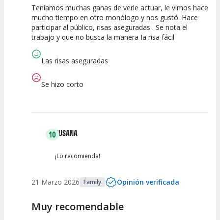
Teníamos muchas ganas de verle actuar, le vimos hace
10
10
10
mucho tiempo en otro monólogo y nos gustó. Hace
participar al público, risas aseguradas . Se nota el
Calidad del
Puesta en
Interpretación
trabajo y que no busca la manera Ia risa fácil
Espectáculo
Escena
artística
Las risas aseguradas
Se hizo corto
SUSANA
10
¡Lo recomienda!
21 Marzo 2026
Opinión verificada
Family
Muy recomendable