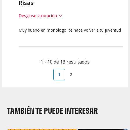
Risas
Desglose valoración
Muy bueno en monólogo, te hace volver a tu juventud
7.5
7.5
10
Calidad del
Puesta en
Interpretación
Espectáculo
Escena
artística
1 - 10 de 13 resultados
1
2
TAMBIÉN TE PUEDE INTERESAR