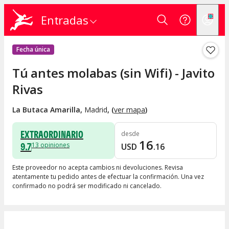
Entradas
Fecha única
Tú antes molabas (sin Wifi) - Javito
Rivas
La Butaca Amarilla
,
Madrid
, (
ver mapa
)
EXTRAORDINARIO
desde
16
9.7
13
opiniones
USD
.
16
Este proveedor no acepta cambios ni devoluciones. Revisa
atentamente tu pedido antes de efectuar la confirmación. Una vez
confirmado no podrá ser modificado ni cancelado.