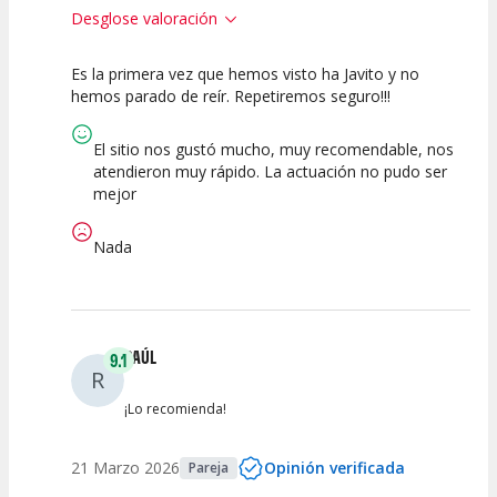
Desglose valoración
Es la primera vez que hemos visto ha Javito y no
10
10
10
hemos parado de reír. Repetiremos seguro!!!
Calidad del
Puesta en
Interpretación
Espectáculo
Escena
artística
El sitio nos gustó mucho, muy recomendable, nos
atendieron muy rápido. La actuación no pudo ser
mejor
Nada
RAÚL
9.1
R
¡Lo recomienda!
21 Marzo 2026
Opinión verificada
Pareja