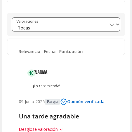
Entre 8 y 10
(
13
)
Valoraciones
Entre 6 y 8
(
0
)
Entre 4 y 6
(
0
)
Relevancia
Fecha
Puntuación
Entre 2 y 4
(
0
)
JUANMA
10
Entre 0 y 2
(
0
)
¡Lo recomienda!
09 Junio 2026
Opinión verificada
Pareja
Una tarde agradable
Desglose valoración