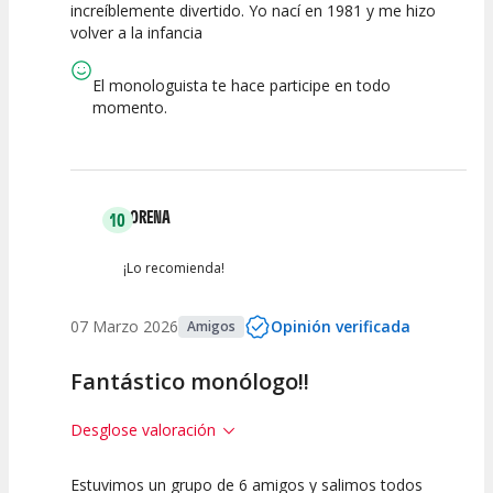
increíblemente divertido. Yo nací en 1981 y me hizo
Espectáculo
Escena
artística
volver a la infancia
El monologuista te hace participe en todo
momento.
LORENA
10
¡Lo recomienda!
07 Marzo 2026
Opinión verificada
Amigos
Fantástico monólogo!!
Desglose valoración
Estuvimos un grupo de 6 amigos y salimos todos
10
10
10