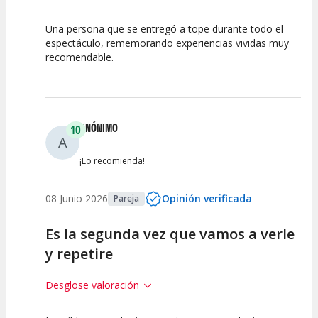
Una persona que se entregó a tope durante todo el
10
10
10
espectáculo, rememorando experiencias vividas muy
recomendable.
Calidad del
Puesta en
Interpretación
Espectáculo
Escena
artística
ANÓNIMO
10
A
¡Lo recomienda!
08 Junio 2026
Opinión verificada
Pareja
Es la segunda vez que vamos a verle
y repetire
Desglose valoración