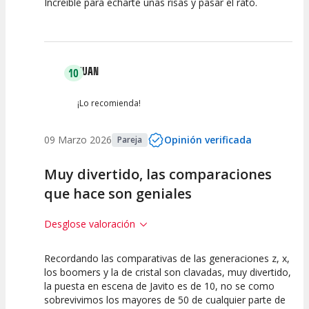
Increíble para echarte unas risas y pasar el rato.
10
10
10
Calidad del
Puesta en
Interpretación
Espectáculo
Escena
artística
JUAN
10
¡Lo recomienda!
09 Marzo 2026
Opinión verificada
Pareja
Muy divertido, las comparaciones
que hace son geniales
Desglose valoración
Recordando las comparativas de las generaciones z, x,
10
10
10
los boomers y la de cristal son clavadas, muy divertido,
la puesta en escena de Javito es de 10, no se como
Calidad del
Puesta en
Interpretación
sobrevivimos los mayores de 50 de cualquier parte de
Espectáculo
Escena
artística