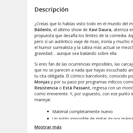
Descripción
¿Creías que lo habías visto todo en el mundo del
Báilenlo
, el último show de
Xavi Daura
, aterriza e
propuesta que desafía los límites de la comedia. Aqu
pero sí un auténtico viaje de risas, ironía y mucho 
el humor surrealista y la sátira más actual se mezcl
gravedad… aunque sea bailando sobre ella.
Si eres fan de las ocurrencias imposibles, las carca
que no se parecen a nada que hayas escuchado an
tu cita obligada. El cómico barcelonés, conocido po
Monjas
y por su paso por programas míticos co
Resistencia
o
Està Passant
, regresa con un monó
como irreverente. Y, por supuesto, con ese punto 
manejar.
Material completamente nuevo
Un estilo imposible de imitar (ni por máq
Crítica social, humor absurdo y ese toque
Mostrar más