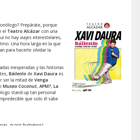
 monólogo? Prepárate, porque
n el
Teatro Alcázar
con una
í no hay viajes interestelares,
ritmo. Una hora larga en la que
an para hacerte olvidar la
jadas inesperadas y las historias
tes,
Báilenlo
de
Xavi Daura
es
r ser la mitad de
Venga
mo
Museo Coconut
,
APM?
,
La
logo stand-up tan personal
impredecible que solo él sabe
uinas, ni por humanos)
 delirante marca de la casa