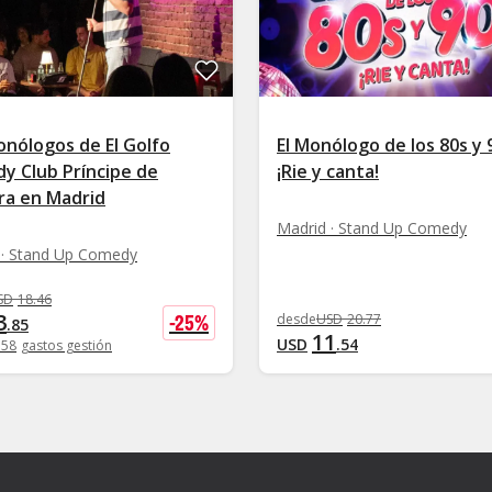
onólogos de El Golfo
El Monólogo de los 80s y 
y Club Príncipe de
¡Rie y canta!
ra en Madrid
Madrid · Stand Up Comedy
 · Stand Up Comedy
SD
18
.
46
3
-
25
%
desde
USD
20
.
77
.
85
11
USD
.
54
.
58
gastos gestión