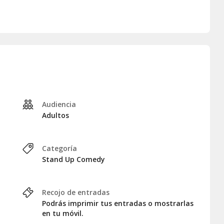
o
y disfruta de uno de los
encontrar en España. Si buscas
abitual, ¡esta es tu
a descubrir por qué
Xavi Daura
nente. Sí,
Báilenlo
es el planazo
Audiencia
Adultos
Categoría
Stand Up Comedy
Recojo de entradas
Podrás imprimir tus entradas o mostrarlas
en tu móvil.