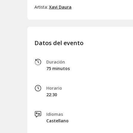
Déjate contagiar por la energía positiva de
Báilenl
Artista:
Xavi Daura
espectáculos de humor más originales que puedes 
monólogo en Madrid y te apetece salir del circuito h
oportunidad! Compra tus entradas y prepárate par
es el rey del humor imprevisible y la sonrisa perma
de comedia que estabas esperando.
Datos del evento
Duración
75 minutos
Horario
22:30
Idiomas
Castellano