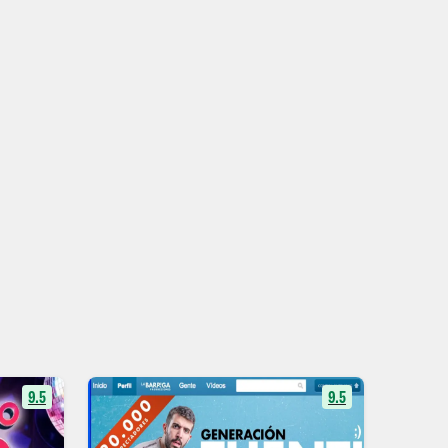
9.5
9.5