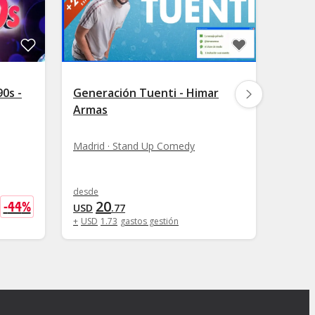
90s -
Generación Tuenti - Himar
Club 
Armas
Monól
Madrid · Stand Up Comedy
Madrid
desde
desde
U
20
1
-
44
%
USD
.
77
USD
+
USD
1
.
73
gastos gestión
+
USD