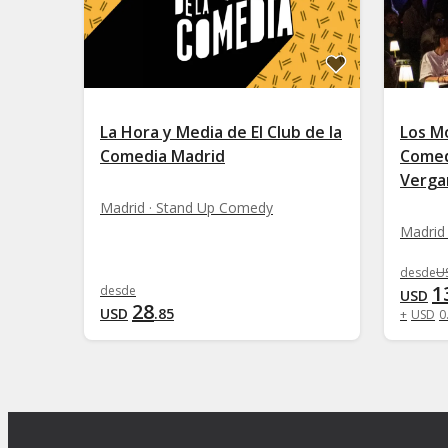
La Hora y Media de El Club de la
Los M
Comedia Madrid
Comed
Verga
Madrid · Stand Up Comedy
Madrid
desde
U
1
desde
USD
28
USD
.
85
+
USD
0